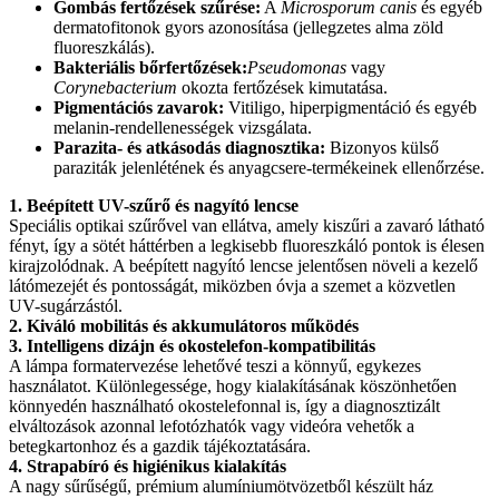
Gombás fertőzések szűrése:
A
Microsporum canis
és egyéb
dermatofitonok gyors azonosítása (jellegzetes alma zöld
fluoreszkálás).
Bakteriális bőrfertőzések:
Pseudomonas
vagy
Corynebacterium
okozta fertőzések kimutatása.
Pigmentációs zavarok:
Vitiligo, hiperpigmentáció és egyéb
melanin-rendellenességek vizsgálata.
Parazita- és atkásodás diagnosztika:
Bizonyos külső
paraziták jelenlétének és anyagcsere-termékeinek ellenőrzése.
1. Beépített UV-szűrő és nagyító lencse
Speciális optikai szűrővel van ellátva, amely kiszűri a zavaró látható
fényt, így a sötét háttérben a legkisebb fluoreszkáló pontok is élesen
kirajzolódnak. A beépített nagyító lencse jelentősen növeli a kezelő
látómezejét és pontosságát, miközben óvja a szemet a közvetlen
UV-sugárzástól.
2. Kiváló mobilitás és akkumulátoros működés
3. Intelligens dizájn és okostelefon-kompatibilitás
A lámpa formatervezése lehetővé teszi a könnyű, egykezes
használatot. Különlegessége, hogy kialakításának köszönhetően
könnyedén használható okostelefonnal is, így a diagnosztizált
elváltozások azonnal lefotózhatók vagy videóra vehetők a
betegkartonhoz és a gazdik tájékoztatására.
4. Strapabíró és higiénikus kialakítás
A nagy sűrűségű, prémium alumíniumötvözetből készült ház