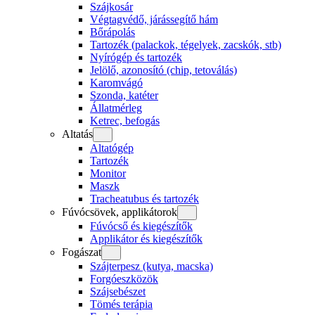
Szájkosár
Végtagvédő, járássegítő hám
Bőrápolás
Tartozék (palackok, tégelyek, zacskók, stb)
Nyírógép és tartozék
Jelölő, azonosító (chip, tetoválás)
Karomvágó
Szonda, katéter
Állatmérleg
Ketrec, befogás
Altatás
Altatógép
Tartozék
Monitor
Maszk
Tracheatubus és tartozék
Fúvócsövek, applikátorok
Fúvócső és kiegészítők
Applikátor és kiegészítők
Fogászat
Szájterpesz (kutya, macska)
Forgóeszközök
Szájsebészet
Tömés terápia