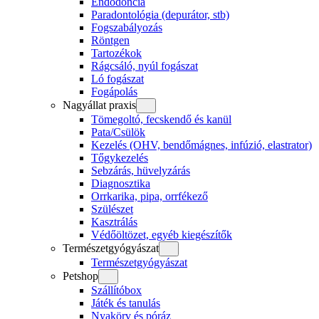
Endodoncia
Paradontológia (depurátor, stb)
Fogszabályozás
Röntgen
Tartozékok
Rágcsáló, nyúl fogászat
Ló fogászat
Fogápolás
Nagyállat praxis
Tömegoltó, fecskendő és kanül
Pata/Csülök
Kezelés (OHV, bendőmágnes, infúzió, elastrator)
Tőgykezelés
Sebzárás, hüvelyzárás
Diagnosztika
Orrkarika, pipa, orrfékező
Szülészet
Kasztrálás
Védőöltözet, egyéb kiegészítők
Természetgyógyászat
Természetgyógyászat
Petshop
Szállítóbox
Játék és tanulás
Nyakörv és póráz