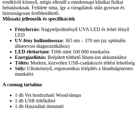
rendkívül könnyű, mégis ellenáll a mindennapi klinikai fizikai
behatásoknak. Felülete sima, így a vizsgálatok után gyorsan és
biztonságosan fertőtleníthető.
Műszaki jellemzők és specifikációk
Fényforrás:
Nagyteljesítményű UVA LED és fehér fényű
LED
UV-fény hullámhossza:
365 nm – 370 nm (az optimális
állatorvosi diagnosztikához)
LED élettartam:
Több mint 100 000 munkaóra
Energiaellátás:
Beépített tölthető lítium-ion akkumulátor
Töltés:
Modern, közvetlen USB-csatlakozós töltési lehetőség
Súly:
Ultrakönnyű, ergonomikus felépítés a fáradtságmentes
munkáért
A csomag tartalma
1 db Vet hordozható Wood-lámpa
1 db USB töltőkábel
1 db Használati útmutató