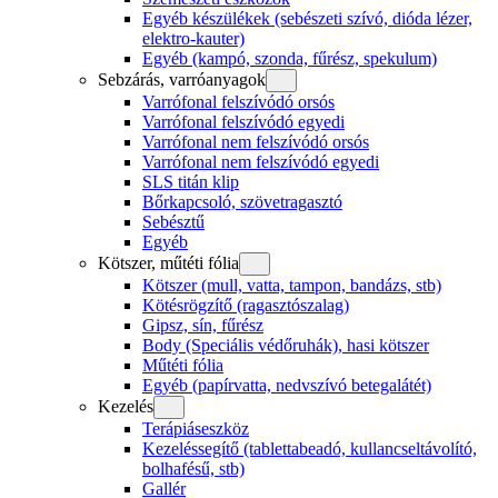
Egyéb készülékek (sebészeti szívó, dióda lézer,
elektro-kauter)
Egyéb (kampó, szonda, fűrész, spekulum)
Sebzárás, varróanyagok
Varrófonal felszívódó orsós
Varrófonal felszívódó egyedi
Varrófonal nem felszívódó orsós
Varrófonal nem felszívódó egyedi
SLS titán klip
Bőrkapcsoló, szövetragasztó
Sebésztű
Egyéb
Kötszer, műtéti fólia
Kötszer (mull, vatta, tampon, bandázs, stb)
Kötésrögzítő (ragasztószalag)
Gipsz, sín, fűrész
Body (Speciális védőruhák), hasi kötszer
Műtéti fólia
Egyéb (papírvatta, nedvszívó betegalátét)
Kezelés
Terápiáseszköz
Kezeléssegítő (tablettabeadó, kullancseltávolító,
bolhafésű, stb)
Gallér