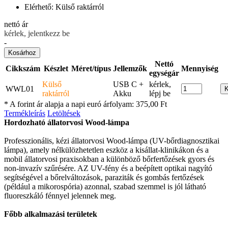
Elérhető:
Külső raktárról
nettó ár
kérlek, jelentkezz be
-
Kosárhoz
Nettó
Cikkszám
Készlet
Méret/típus
Jellemzők
Mennyiség
egységár
Külső
USB C +
kérlek,
WWL01
K
raktárról
Akku
lépj be
* A forint ár alapja a napi euró árfolyam: 375,00 Ft
Termékleírás
Letöltések
Hordozható állatorvosi Wood-lámpa
Professzionális, kézi állatorvosi Wood-lámpa (UV-bőrdiagnosztikai
lámpa), amely nélkülözhetetlen eszköz a kisállat-klinikákon és a
mobil állatorvosi praxisokban a különböző bőrfertőzések gyors és
non-invazív szűrésére. AZ UV-fény és a beépített optikai nagyító
segítségével a bőrelváltozások, paraziták és gombás fertőzések
(például a mikorospória) azonnal, szabad szemmel is jól látható
fluoreszkáló fénnyel jelennek meg.
Főbb alkalmazási területek