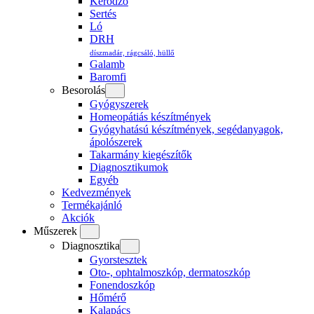
Kérődző
Sertés
Ló
DRH
díszmadár, rágcsáló, hüllő
Galamb
Baromfi
Besorolás
Gyógyszerek
Homeopátiás készítmények
Gyógyhatású készítmények, segédanyagok,
ápolószerek
Takarmány kiegészítők
Diagnosztikumok
Egyéb
Kedvezmények
Termékajánló
Akciók
Műszerek
Diagnosztika
Gyorstesztek
Oto-, ophtalmoszkóp, dermatoszkóp
Fonendoszkóp
Hőmérő
Kalapács