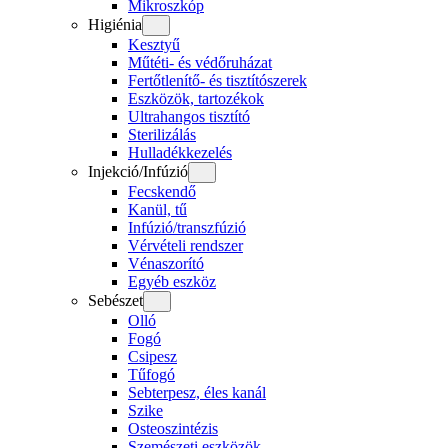
Mikroszkóp
Higiénia
Kesztyű
Műtéti- és védőruházat
Fertőtlenítő- és tisztítószerek
Eszközök, tartozékok
Ultrahangos tisztító
Sterilizálás
Hulladékkezelés
Injekció/Infúzió
Fecskendő
Kanül, tű
Infúzió/transzfúzió
Vérvételi rendszer
Vénaszorító
Egyéb eszköz
Sebészet
Olló
Fogó
Csipesz
Tűfogó
Sebterpesz, éles kanál
Szike
Osteoszintézis
Szemészeti eszközök