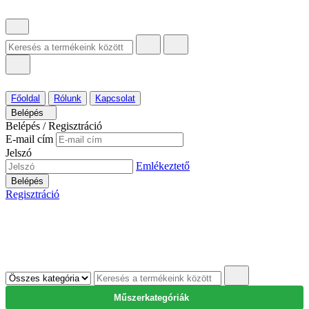
Főoldal
Rólunk
Kapcsolat
Belépés
Belépés / Regisztráció
E-mail cím
Jelszó
Emlékeztető
Belépés
Regisztráció
Műszerkategóriák