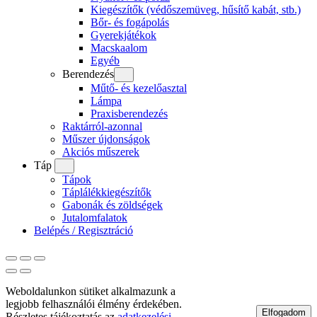
Kiegészítők (védőszemüveg, hűsítő kabát, stb.)
Bőr- és fogápolás
Gyerekjátékok
Macskaalom
Egyéb
Berendezés
Műtő- és kezelőasztal
Lámpa
Praxisberendezés
Raktárról-azonnal
Műszer újdonságok
Akciós műszerek
Táp
Tápok
Táplálékkiegészítők
Gabonák és zöldségek
Jutalomfalatok
Belépés / Regisztráció
Weboldalunkon sütiket alkalmazunk a
legjobb felhasználói élmény érdekében.
Elfogadom
Részletes tájékoztatás az
adatkezelési