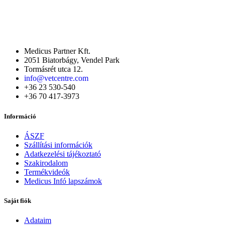
Medicus Partner Kft.
2051 Biatorbágy, Vendel Park
Tormásrét utca 12.
info@vetcentre.com
+36 23 530-540
+36 70 417-3973
Információ
ÁSZF
Szállítási információk
Adatkezelési tájékoztató
Szakirodalom
Termékvideók
Medicus Infó lapszámok
Saját fiók
Adataim