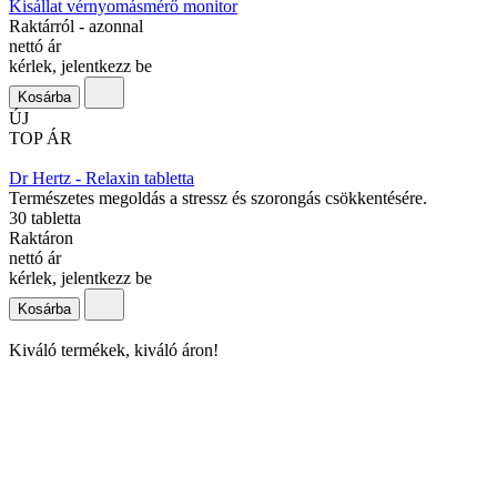
Kisállat vérnyomásmérő monitor
Raktárról - azonnal
nettó ár
kérlek, jelentkezz be
Kosárba
ÚJ
TOP ÁR
Dr Hertz - Relaxin tabletta
Természetes megoldás a stressz és szorongás csökkentésére.
30 tabletta
Raktáron
nettó ár
kérlek, jelentkezz be
Kosárba
Kiváló termékek, kiváló áron!