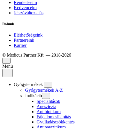
Rendeléseim
Kedvenceim
Jelszóváltoztatás
Rólunk
Elérhetőségeink
Partnereink
Karrier
© Medicus Partner Kft. — 2018-2026
Menü
Gyógytermékek
Gyógytermékek A-Z
Indikáció
Specialitások
Anesztezia
Antibiotikum
Fájdalomcsillapítás
Gyulladáscsökkentés
Antiparazitikum