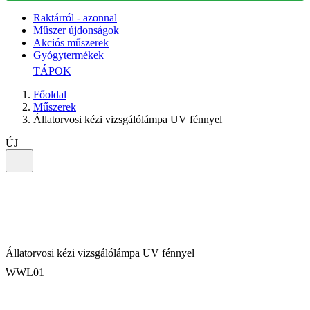
Raktárról - azonnal
Műszer újdonságok
Akciós műszerek
Gyógytermékek
TÁPOK
Főoldal
Műszerek
Állatorvosi kézi vizsgálólámpa UV fénnyel
ÚJ
Állatorvosi kézi vizsgálólámpa UV fénnyel
WWL01