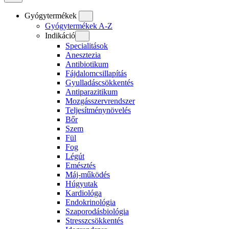
Gyógytermékek
Gyógytermékek A-Z
Indikáció
Specialitások
Anesztezia
Antibiotikum
Fájdalomcsillapítás
Gyulladáscsökkentés
Antiparazitikum
Mozgásszervrendszer
Teljesítménynövelés
Bőr
Szem
Fül
Fog
Légút
Emésztés
Máj-működés
Húgyutak
Kardiológa
Endokrinológia
Szaporodásbiológia
Stresszcsökkentés