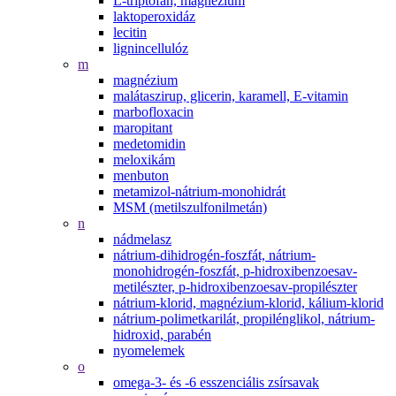
L-triptofán, magnézium
laktoperoxidáz
lecitin
lignincellulóz
m
magnézium
malátaszirup, glicerin, karamell, E-vitamin
marbofloxacin
maropitant
medetomidin
meloxikám
menbuton
metamizol-nátrium-monohidrát
MSM (metilszulfonilmetán)
n
nádmelasz
nátrium-dihidrogén-foszfát, nátrium-
monohidrogén-foszfát, p-hidroxibenzoesav-
metilészter, p-hidroxibenzoesav-propilészter
nátrium-klorid, magnézium-klorid, kálium-klorid
nátrium-polimetkarilát, propilénglikol, nátrium-
hidroxid, parabén
nyomelemek
o
omega-3- és -6 esszenciális zsírsavak