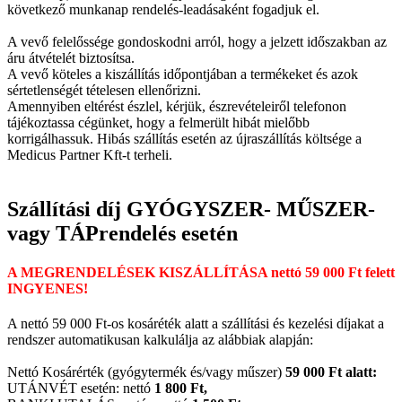
következő munkanap rendelés-leadásaként fogadjuk el.
A vevő felelőssége gondoskodni arról, hogy a jelzett időszakban az
áru átvételét biztosítsa.
A vevő köteles a kiszállítás időpontjában a termékeket és azok
sértetlenségét tételesen ellenőrizni.
Amennyiben eltérést észlel, kérjük, észrevételeiről telefonon
tájékoztassa cégünket, hogy a felmerült hibát mielőbb
korrigálhassuk. Hibás szállítás esetén az újraszállítás költsége a
Medicus Partner Kft-t terheli.
Szállítási díj GYÓGYSZER- MŰSZER-
vagy TÁPrendelés esetén
A MEGRENDELÉSEK KISZÁLLÍTÁSA nettó 59 000 Ft felett
INGYENES!
A nettó 59 000 Ft-os kosáréték alatt a szállítási és kezelési díjakat a
rendszer automatikusan kalkulálja az alábbiak alapján:
Nettó Kosárérték (gyógytermék és/vagy műszer)
59 000 Ft alatt:
UTÁNVÉT esetén: nettó
1 800 Ft,