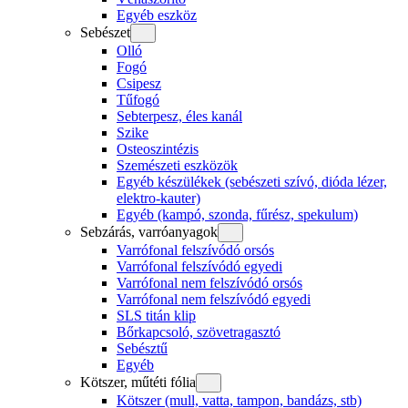
Egyéb eszköz
Sebészet
Olló
Fogó
Csipesz
Tűfogó
Sebterpesz, éles kanál
Szike
Osteoszintézis
Szemészeti eszközök
Egyéb készülékek (sebészeti szívó, dióda lézer,
elektro-kauter)
Egyéb (kampó, szonda, fűrész, spekulum)
Sebzárás, varróanyagok
Varrófonal felszívódó orsós
Varrófonal felszívódó egyedi
Varrófonal nem felszívódó orsós
Varrófonal nem felszívódó egyedi
SLS titán klip
Bőrkapcsoló, szövetragasztó
Sebésztű
Egyéb
Kötszer, műtéti fólia
Kötszer (mull, vatta, tampon, bandázs, stb)