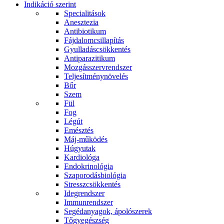
Indikáció szerint
Specialitások
Anesztezia
Antibiotikum
Fájdalomcsillapítás
Gyulladáscsökkentés
Antiparazitikum
Mozgásszervrendszer
Teljesítménynövelés
Bőr
Szem
Fül
Fog
Légút
Emésztés
Máj-működés
Húgyutak
Kardiológa
Endokrinológia
Szaporodásbiológia
Stresszcsökkentés
Idegrendszer
Immunrendszer
Segédanyagok, ápolószerek
Tőgyegészség