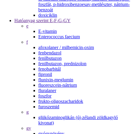
foszfát, p-hidroxibenzoesav-metilészter, nátrium-
benzoát
doxiciklin
Hatóanyag szerint E-F-G-GY
e
E-vitamin
Enterococcus faecium
f
afoxolaner / milbemicin-oxim
fenbendazol
fenilbutazon
fenilbutazon, prednizolon
fenobarbitál
fipronil
flunixin-meglumin
fluoreszcein-nátrium
fluralaner
foszfor
frukto-oligoszacharidok
furoszemid
g
glükózaminoglikán (új-zélandi zöldkagyló
kivonat)
gy
gyógynövény