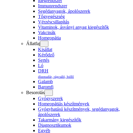
Idegrendszer
Immunrendszer
Segédanyagok, ápolószerek
Tőgyegészség
Vérzéscsillapítás
Vitaminok, ásványi anyag kiegészítők
Vakcinák
Homeopátia
Állatfaj
Kisállat
Kérődző
Sertés
Ló
DRH
díszmadár, rágcsáló, hüllő
Galamb
Baromfi
Besorolás
Gyógyszerek
Homeopátiás készítmények
Gyógyhatású készítmények, segédanyagok,
ápolószerek
Takarmány kiegészítők
Diagnosztikumok
Egyéb