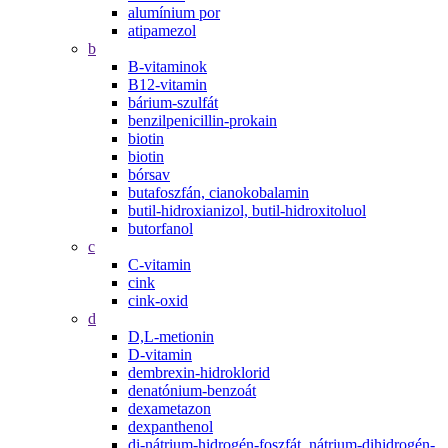
alumínium por
atipamezol
b
B-vitaminok
B12-vitamin
bárium-szulfát
benzilpenicillin-prokain
biotin
biotin
bórsav
butafoszfán, cianokobalamin
butil-hidroxianizol, butil-hidroxitoluol
butorfanol
c
C-vitamin
cink
cink-oxid
d
D,L-metionin
D-vitamin
dembrexin-hidroklorid
denatónium-benzoát
dexametazon
dexpanthenol
di-nátrium-hidrogén-foszfát, nátrium-dihidrogén-