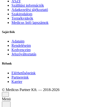
ÁSZF
Szállítási információk
Adatkezelési tájékoztató
Szakirodalom
Termékvideók
Medicus Infó lapszámok
Saját fiók
Adataim
Rendeléseim
Kedvenceim
Jelszóváltoztatás
Rólunk
Elérhetőségeink
Partnereink
Karrier
© Medicus Partner Kft. — 2018-2026
Menü