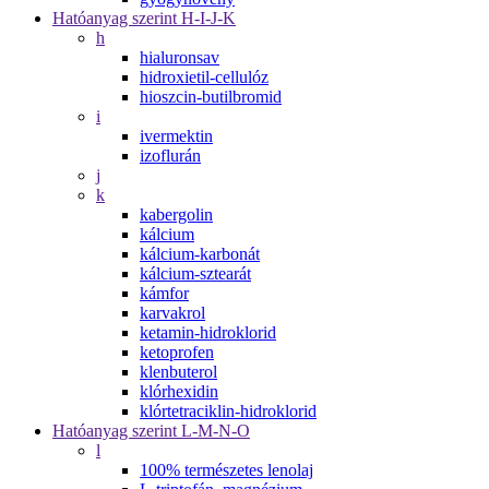
Hatóanyag szerint H-I-J-K
h
hialuronsav
hidroxietil-cellulóz
hioszcin-butilbromid
i
ivermektin
izoflurán
j
k
kabergolin
kálcium
kálcium-karbonát
kálcium-sztearát
kámfor
karvakrol
ketamin-hidroklorid
ketoprofen
klenbuterol
klórhexidin
klórtetraciklin-hidroklorid
Hatóanyag szerint L-M-N-O
l
100% természetes lenolaj