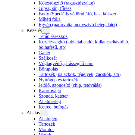
Kötésrögzítő (ragasztószalag)
Gipsz, sín, fűrész
Body (Speciális védőruhák), hasi kötszer
Műtéti fólia
Egyéb (papírvatta, nedvszívó betegalátét)
Kezelés
Terápiáseszköz
Kezeléssegítő (tablettabeadó, kullancseltávolító,
bolhafésű, stb)
Gallér
Szájkosár
Végtagvédő, járássegítő hám
Bőrápolás
Tartozék (palackok, tégelyek, zacskók, stb)
Nyírógép és tartozék
Jelölő, azonosító (chip, tetoválás)
Karomvágó
Szonda, katéter
Állatmérleg
Ketrec, befogás
Altatás
Altatógép
Tartozék
Monitor
Maszk