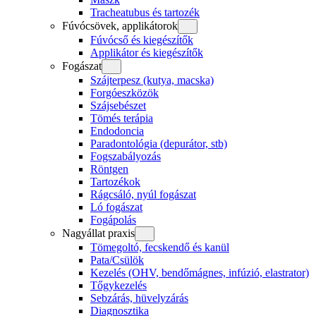
Tracheatubus és tartozék
Fúvócsövek, applikátorok
Fúvócső és kiegészítők
Applikátor és kiegészítők
Fogászat
Szájterpesz (kutya, macska)
Forgóeszközök
Szájsebészet
Tömés terápia
Endodoncia
Paradontológia (depurátor, stb)
Fogszabályozás
Röntgen
Tartozékok
Rágcsáló, nyúl fogászat
Ló fogászat
Fogápolás
Nagyállat praxis
Tömegoltó, fecskendő és kanül
Pata/Csülök
Kezelés (OHV, bendőmágnes, infúzió, elastrator)
Tőgykezelés
Sebzárás, hüvelyzárás
Diagnosztika