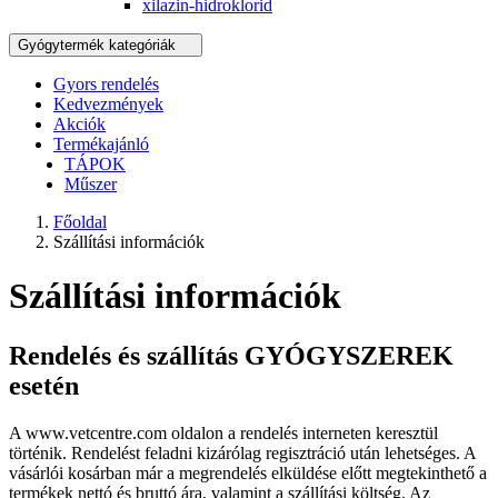
xilazin-hidroklorid
Gyógytermék kategóriák
Gyors rendelés
Kedvezmények
Akciók
Termékajánló
TÁPOK
Műszer
Főoldal
Szállítási információk
Szállítási információk
Rendelés és szállítás GYÓGYSZEREK
esetén
A www.vetcentre.com oldalon a rendelés interneten keresztül
történik. Rendelést feladni kizárólag regisztráció után lehetséges. A
vásárlói kosárban már a megrendelés elküldése előtt megtekinthető a
termékek nettó és bruttó ára, valamint a szállítási költség. Az