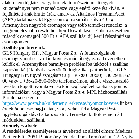
alakja nem téglatest vagy boríték, természete miatt egyéb
küldeménnyel nem rakható össze vagy eltérő kezelést kíván. A
feltüntetett árak bruttó árák, amely az Általános Forgalmi Adót
(ÁFA) tartalmazzák! Egy csomag maximális súlya 40 kg.
Amennyiben nagyobb csomagot vagy több terméket rendelsz, a
megrendelés több részletben kerül kiszállításra. Ebben az esetben a
második csomagtól 500 Ft + ÁFA szállítási díj kerül felszámításra
csomagonként.
Szállító partnereink:
GLS Hungary Kft., Magyar Posta Zrt., A futárszolgálatok
csomagszámot és az után követés módját egy e-mail üzenetben
küldik el. Amennyiben bármilyen problémába ütközöl a szállítás
kapcsán, kérjük hívd a szerződött logisztikai partnerünk, a GLS
Hungary Kft. ügyfélszolgálatát a (H-P 7:00- 20:00) +36 29 88-67-
00 vagy a +36-20-890-0660 telefonszámon, ahol a visszaigazoló
levélben kapott nyomkövetési kód segítségével kaphatsz pontos
információkat, vagy a Magyar Posta Zrt.-t. MPL házhozszállítás
Probléma esetén a
https://www.posta.hu/kuldemeny_erkezese/nyomonkovetes
linken
érdeklődhet csomagja után, vagy veheti fel a Magyar Posta
ügyfélszolgálatával a kapcsolatot. Terméket külföldre nem áll
módunkban szállítani.
Személyes átvétel
A rendelésedet személyesen is átveheted az alábbi címen: Medicus
Partner Kft., 2051 Biatorbágy, Vendel Park Tormásrét u. 12. Nyitva