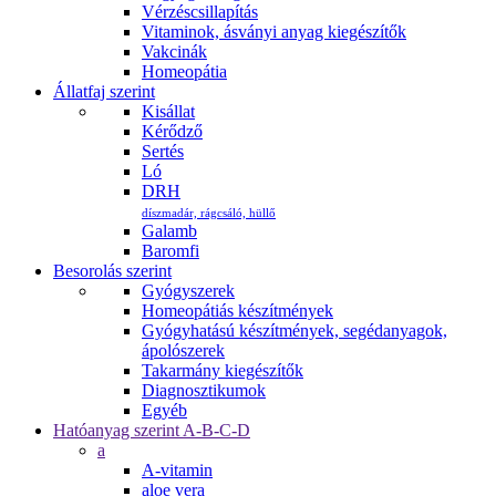
Vérzéscsillapítás
Vitaminok, ásványi anyag kiegészítők
Vakcinák
Homeopátia
Állatfaj szerint
Kisállat
Kérődző
Sertés
Ló
DRH
díszmadár, rágcsáló, hüllő
Galamb
Baromfi
Besorolás szerint
Gyógyszerek
Homeopátiás készítmények
Gyógyhatású készítmények, segédanyagok,
ápolószerek
Takarmány kiegészítők
Diagnosztikumok
Egyéb
Hatóanyag szerint A-B-C-D
a
A-vitamin
aloe vera