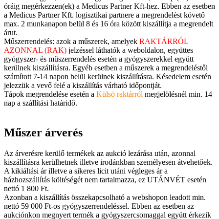
óráig megérkezzen(ek) a Medicus Partner Kft-hez. Ebben az esetben
a Medicus Partner Kft. logisztikai partnere a megrendelést követő
max. 2 munkanapon belül 8 és 16 óra között kiszállítja a megrendelt
árut.
Műszerrendelés: azok a műszerek, amelyek
RAKTÁRRÓL
AZONNAL (RAK)
jelzéssel láthatók a weboldalon, együttes
gyógyszer- és műszerrendelés esetén a gyógyszerekkel együtt
kerülnek kiszállításra. Egyéb esetben a műszerek a megrendeléstől
számított 7-14 napon belül kerülnek kiszállításra. Késedelem esetén
jelezzük a vevő felé a kiszállítás várható időpontját.
Tápok megrendelése esetén a
Külsö raktárról
megjelölésnél min. 14
nap a szállítási határidő.
Műszer árverés
Az árverésre kerülő termékek az aukció lezárása után, azonnal
kiszállításra kerülhetnek illetve irodánkban személyesen átvehetőek.
A kikiáltási ár illetve a sikeres licit utáni végleges ár a
házhozszállítás költéségét nem tartalmazza, ez UTÁNVÉT esetén
nettó 1 800 Ft.
Azonban a kiszállítás összekapcsolható a webshopon leadott min.
nettó 59 000 Ft-os gyógyszerrendeléssel. Ebben az esetben az
aukciónkon megnyert termék a gyógyszercsomaggal együtt érkezik