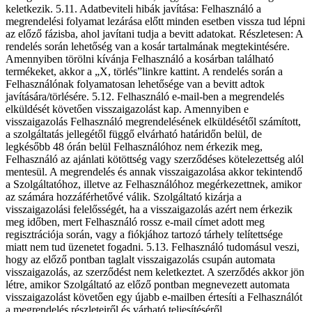
keletkezik. 5.11. Adatbeviteli hibák javítása: Felhasználó a
megrendelési folyamat lezárása előtt minden esetben vissza tud lépni
az előző fázisba, ahol javítani tudja a bevitt adatokat. Részletesen: A
rendelés során lehetőség van a kosár tartalmának megtekintésére.
Amennyiben törölni kívánja Felhasználó a kosárban található
termékeket, akkor a „X, törlés”linkre kattint. A rendelés során a
Felhasználónak folyamatosan lehetősége van a bevitt adtok
javítására/törlésére. 5.12. Felhasználó e-mail-ben a megrendelés
elküldését követően visszaigazolást kap. Amennyiben e
visszaigazolás Felhasználó megrendelésének elküldésétől számított,
a szolgáltatás jellegétől függő elvárható határidőn belül, de
legkésőbb 48 órán belül Felhasználóhoz nem érkezik meg,
Felhasználó az ajánlati kötöttség vagy szerződéses kötelezettség alól
mentesül. A megrendelés és annak visszaigazolása akkor tekintendő
a Szolgáltatóhoz, illetve az Felhasználóhoz megérkezettnek, amikor
az számára hozzáférhetővé válik. Szolgáltató kizárja a
visszaigazolási felelősségét, ha a visszaigazolás azért nem érkezik
meg időben, mert Felhasználó rossz e-mail címet adott meg
regisztrációja során, vagy a fiókjához tartozó tárhely telítettsége
miatt nem tud üzenetet fogadni. 5.13. Felhasználó tudomásul veszi,
hogy az előző pontban taglalt visszaigazolás csupán automata
visszaigazolás, az szerződést nem keletkeztet. A szerződés akkor jön
létre, amikor Szolgáltató az előző pontban megnevezett automata
visszaigazolást követően egy újabb e-mailben értesíti a Felhasználót
a megrendelés részleteiről és várható teljesítéséről.