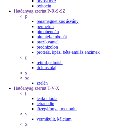
orvosi méz
oxitocin
Hatóanyag szerint P-R-S-SZ
p
paramagnetikus ásvány
permetrin
pimobendán
pirantel-embonát
prazikvantel
prednizolon
proteáz, lipáz, béta-amiláz enzimek
r
retinil-palmitát
ricinus olaj
s
sz
szelén
Hatóanyag szerint T-V-X
t
teafa illóolaj
tetraciklin
tőzegáfonya, metionin
v
vermikulit, kálcium
x