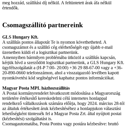
meg hozzád, szállítási díj nélkül. A feltüntetett árak áfa nélkül
értendők.
Csomagszállító partnereink
GLS Hungary Kft.
A szállítás pontos állapotát Te is nyomon követhetheted. A
csomagszámot és a szállító cég elérhetőségét egy újabb e-mail
üzenetben küldi el a logisztikai partnerünk.
Amennyiben bármilyen problémába ütközöl a szállítás kapcsán,
kérjük hívd a szerződött logisztikai partnerünk, a GLS Hungary Kft.
ügyfélszolgálatát a (H-P 7:00- 20:00) +36 29 88-67-00 vagy a +36-
20-890-0660 telefonszámon, ahol a visszaigazoló levélben kapott
nyomkövetési kód segítségével kaphatsz pontos információkat.
Magyar Posta MPL házhozszállítás
A Postai kormányrendelet hivatkozott módosítása a Magyarország
területére értékesítő kereskedelmi célú internetes honlappal
rendelkező vállalkozások számára előírja, hogy 2024. március 28-tól
az általuk értékesített áruk kézbesítéséhez a honlapjukon választási
lehetőségként tüntessék fel a Magyar Posta Zrt. által nyújtott postai
(kézbesítési) szolgáltatást is.
Csomagautomatába, Posta Pontra vagy postára kézbesítve: bruttó