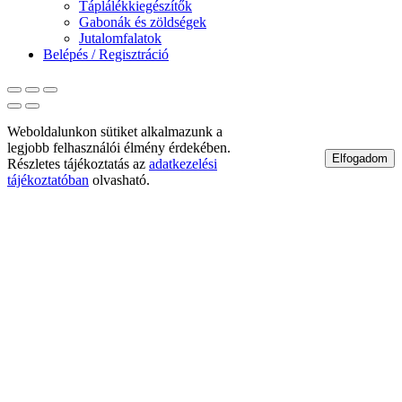
Táplálékkiegészítők
Gabonák és zöldségek
Jutalomfalatok
Belépés / Regisztráció
Weboldalunkon sütiket alkalmazunk a
legjobb felhasználói élmény érdekében.
Elfogadom
Részletes tájékoztatás az
adatkezelési
tájékoztatóban
olvasható.