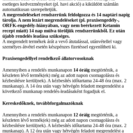
esetleges kedvezményeket (pl. havi akció) a kiküldött számlán
automatikusan szerepeltetjük.
A megrendeléseket rendszerünk feldolgozza és 14 naptári napig
tárolja. A nem lezárt megrendeléseket (pl. praxisengedély-,
ORFK-engedély-hiányában, vagy nem beérkezett Ketamin
recept miatt) 14 nap múlva töröljük rendszerünkből. Ez után
újabb rendelés leadása szükséges.
A megrendelt termékek árát a vevő átutalással, utánvétellel vagy
személyes átvétel esetén készpénzes fizetéssel egyenlítheti ki.
Praxisengedéllyel rendelkező állatorvosoknak
Amennyiben a rendelés munkanapon
14 óráig
megtörténik, a
készleten lévő termék(ek) még az adott napon csomagolásra és
kézbesítésre kerül(nek). A kézbesítés időtartama 24-48 óra (max. 2
munkanap). A 14 óra után vagy hétvégén feladott megrendelést a
következő munkanap rendelés-leadásaként fogadjuk el.
Kereskedőknek, továbbforgalmazóknak
Amennyiben a rendelés munkanapon
12 óráig
megtörténik, a
készleten lévő termék(ek) még az adott napon csomagolásra és
kézbesítésre kerül(nek). A kézbesítés időtartama 24-48 óra (max. 2
munkanap). A 12 óra után vagy hétvégén feladott megrendelést a