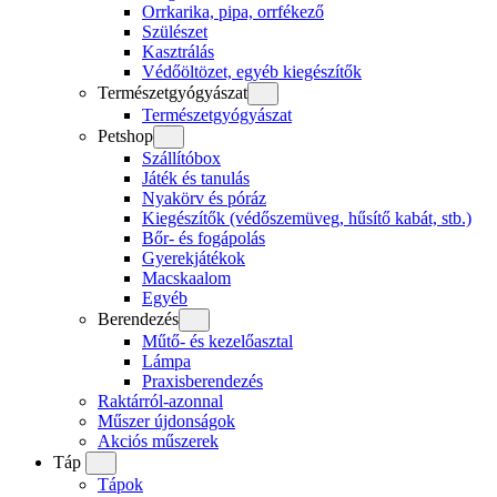
Orrkarika, pipa, orrfékező
Szülészet
Kasztrálás
Védőöltözet, egyéb kiegészítők
Természetgyógyászat
Természetgyógyászat
Petshop
Szállítóbox
Játék és tanulás
Nyakörv és póráz
Kiegészítők (védőszemüveg, hűsítő kabát, stb.)
Bőr- és fogápolás
Gyerekjátékok
Macskaalom
Egyéb
Berendezés
Műtő- és kezelőasztal
Lámpa
Praxisberendezés
Raktárról-azonnal
Műszer újdonságok
Akciós műszerek
Táp
Tápok