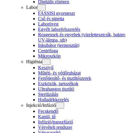
Digitális röntgen
Labor
FASSISI gyorsteszt
Cső és pipetta
Laborüveg
Egyéb laborfelszerelés
Reagensek és egyebek (vizelettesztcsík, bakter,
UV-lámpa, stb)
Inkubátor (termosztát)
Centrifuga
Mikroszkóp
Higiénia
Kesztyű
Műtéti- és védőruházat
Fertőtlenítő- és tisztítószerek
Eszközök, tartozékok
Ultrahangos tisztító
Sterilizálás
Hulladékkezelés
Injekció/Infúzió
Fecskendő
Kanül, tű
Infúzió/transzfúzió
Vérvételi rendszer
Vénaszorító