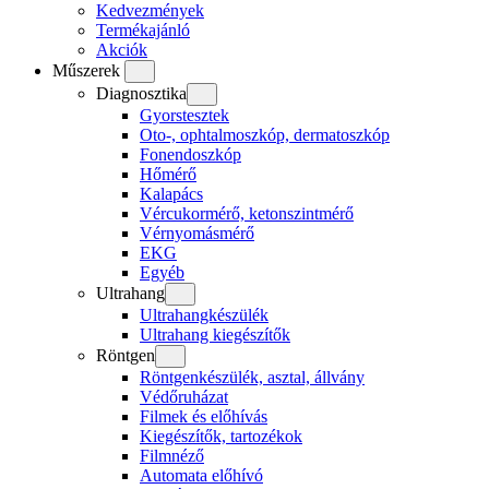
Kedvezmények
Termékajánló
Akciók
Műszerek
Diagnosztika
Gyorstesztek
Oto-, ophtalmoszkóp, dermatoszkóp
Fonendoszkóp
Hőmérő
Kalapács
Vércukormérő, ketonszintmérő
Vérnyomásmérő
EKG
Egyéb
Ultrahang
Ultrahangkészülék
Ultrahang kiegészítők
Röntgen
Röntgenkészülék, asztal, állvány
Védőruházat
Filmek és előhívás
Kiegészítők, tartozékok
Filmnéző
Automata előhívó