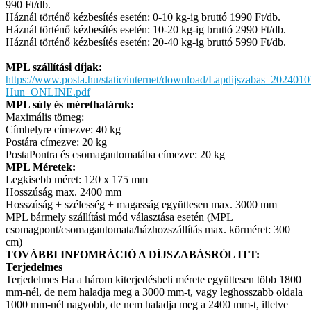
990 Ft/db.
Háznál történő kézbesítés esetén: 0-10 kg-ig bruttó 1990 Ft/db.
Háznál történő kézbesítés esetén: 10-20 kg-ig bruttó 2990 Ft/db.
Háznál történő kézbesítés esetén: 20-40 kg-ig bruttó 5990 Ft/db.
MPL szállítási díjak:
https://www.posta.hu/static/internet/download/Lapdijszabas_2024010
Hun_ONLINE.pdf
MPL súly és mérethatárok:
Maximális tömeg:
Címhelyre címezve: 40 kg
Postára címezve: 20 kg
PostaPontra és csomagautomatába címezve: 20 kg
MPL Méretek:
Legkisebb méret: 120 x 175 mm
Hosszúság max. 2400 mm
Hosszúság + szélesség + magasság együttesen max. 3000 mm
MPL bármely szállítási mód választása esetén (MPL
csomagpont/csomagautomata/házhozszállítás max. körméret: 300
cm)
TOVÁBBI INFOMRÁCIÓ A DÍJSZABÁSRÓL ITT:
Terjedelmes
Terjedelmes Ha a három kiterjedésbeli mérete együttesen több 1800
mm-nél, de nem haladja meg a 3000 mm-t, vagy leghosszabb oldala
1000 mm-nél nagyobb, de nem haladja meg a 2400 mm-t, illetve