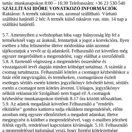
tartás: munkanapokon 8:00 – 16:30 Telefonszám: +36 23 530-540
SZÁLLÍTÁSI IDŐRE VONATKOZÓ INFORMÁCIÓK
Raktáron: A termék raktáron van, azonnal szállítható. Várható
szállítási határidő 2 hét: A termék külső raktáron van, min. 14 nap a
szállítási határidő.
5.7. Amennyiben a webshopban hiba vagy hiányosság lép fel a
termékeknél vagy az áraknál, fenntartjuk a jogot a korrekcióra. Ilyen
esetben a hiba felismerése illetve módosítása után azonnal
tájékoztatjuk a vevőt az új adatokról. Felhasználó ezt követően még
egyszer megerősítheti a megrendelést, vagy elállhat a szerződéstől.
5.8. A fizetendő végösszeg a megrendelés összesítése és
visszaigazoló levél alapján minden költséget tartalmaz. A számlát a
csomag tartalmazza. Felhasználó köteles a csomagot kézbesítéskor a
futár előtt megvizsgálni, és termékeken, csomagoláson észlelt
esetleges sérülés esetén köteles jegyzőkönyv felvételét kérni, sérülés
esetén a csomagot nem köteles átvenni. Utólagos, jegyzőkönyv
nélküli reklamációt Szolgáltató nem fogad el! A csomagok
kézbesítése munkanapokon történik 8-17 óra közötti időszakban.
5.9. Az adatok megadását követően Felhasználó a ”rendelés
elküldése” gombra kattintva tudja elküldeni megrendelését, előtte
azonban még egyszer ellenőrizheti a megadott adatokat, illetve
megjegyzést is küldhet a megrendelésével, vagy e-mailben jelezheti
felénk egyéb, rendeléssel kapcsolatos kívánságát. 5.10. Felhasználó
a megrendeléssel tudomásul veszi, hogy fizetési kötelezettsége