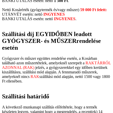
BANKI UTALÁS esetén: nettó
1 500 Ft
.
Nettó Kosárérték (gyógytermék és/vagy műszer)
59 000 Ft felett:
UTÁNVÉT esetén: nettó
INGYENES
BANKI UTALÁS esetén: nettó
INGYENES
.
Szállítási díj EGYIDŐBEN leadott
GYÓGYSZER- és MŰSZERrendelése
esetén
Gyógyszer és műszer együttes rendelése esetén, a Kosárban
található azon műszertételek, amelyeknél szerepelt a
RAKTÁRRÓL
AZONNAL (RAK)
jelzés, a gyógyszerekkel egy időben kerülnek
kiszállításra, szállítási mód alapján. A fennmaradó műszerek,
amelyeknél nincs
RAK
szállítási mód alapján, nettó 1500 vagy 1800
Ft ellenében.
Szállítási határidő
A következő munkanapi szállítás előfeltétele, hogy a termék
készleten legyen, valamint hogy a megrendelés, a recept(ek) 14