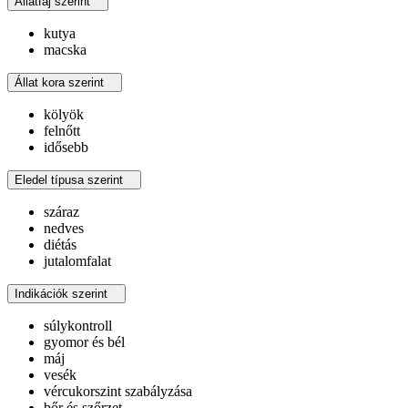
Állatfaj szerint
kutya
macska
Állat kora szerint
kölyök
felnőtt
idősebb
Eledel típusa szerint
száraz
nedves
diétás
jutalomfalat
Indikációk szerint
súlykontroll
gyomor és bél
máj
vesék
vércukorszint szabályzása
bőr és szőrzet