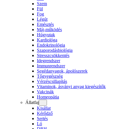
Szem
Fül
Fog
Légút
Emésztés
Máj-működés
Húgyutak
Kardiológa
Endokrinológia
Szaporodásbiológia
Stresszcsökkentés
Idegrendszer
Immunrendszer
Segédanyagok, ápolószerek
Tőgyegészség
Vérzéscsillapítás
Vitaminok, ásványi anyag kiegészítők
Vakcinák
Homeopátia
Állatfaj
Kisállat
Kérődző
Sertés
Ló
DRH