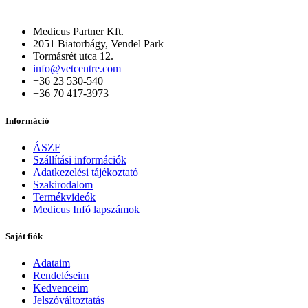
Medicus Partner Kft.
2051 Biatorbágy, Vendel Park
Tormásrét utca 12.
info@vetcentre.com
+36 23 530-540
+36 70 417-3973
Információ
ÁSZF
Szállítási információk
Adatkezelési tájékoztató
Szakirodalom
Termékvideók
Medicus Infó lapszámok
Saját fiók
Adataim
Rendeléseim
Kedvenceim
Jelszóváltoztatás