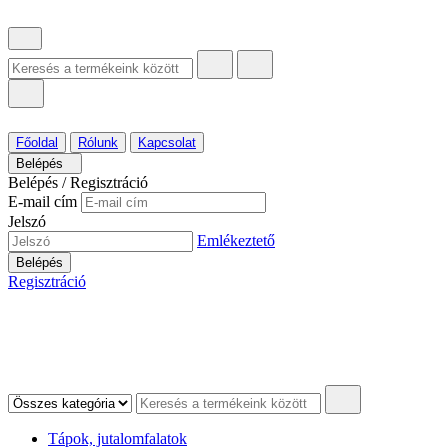
Főoldal
Rólunk
Kapcsolat
Belépés
Belépés / Regisztráció
E-mail cím
Jelszó
Emlékeztető
Belépés
Regisztráció
Tápok, jutalomfalatok