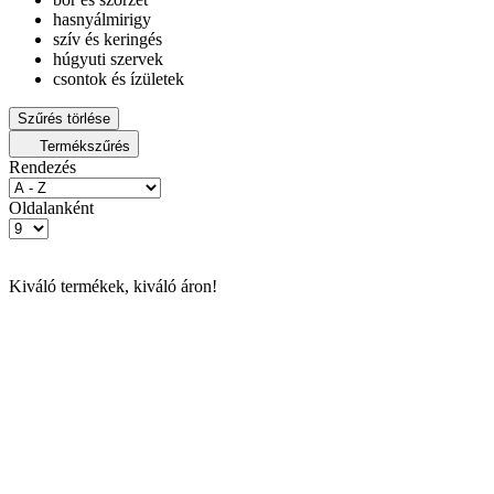
hasnyálmirigy
szív és keringés
húgyuti szervek
csontok és ízületek
Szűrés törlése
Termékszűrés
Rendezés
Oldalanként
Kiváló termékek, kiváló áron!