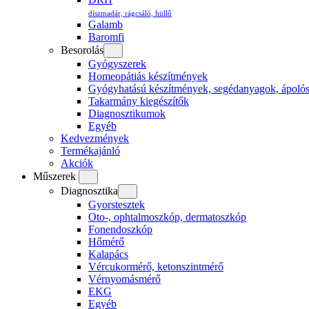
díszmadár, rágcsáló, hüllő
Galamb
Baromfi
Besorolás
Gyógyszerek
Homeopátiás készítmények
Gyógyhatású készítmények, segédanyagok, ápoló
Takarmány kiegészítők
Diagnosztikumok
Egyéb
Kedvezmények
Termékajánló
Akciók
Műszerek
Diagnosztika
Gyorstesztek
Oto-, ophtalmoszkóp, dermatoszkóp
Fonendoszkóp
Hőmérő
Kalapács
Vércukormérő, ketonszintmérő
Vérnyomásmérő
EKG
Egyéb