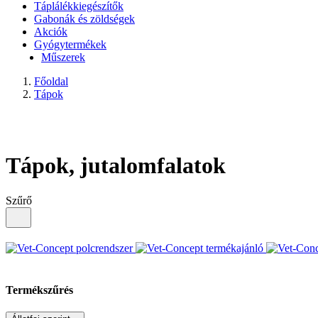
Táplálékkiegészítők
Gabonák és zöldségek
Akciók
Gyógytermékek
Műszerek
Főoldal
Tápok
Tápok, jutalomfalatok
Szűrő
Termékszűrés