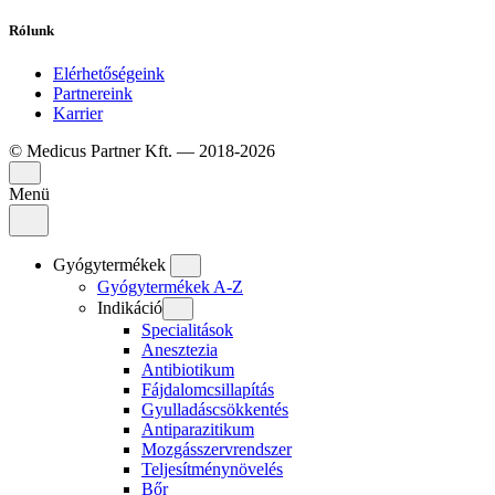
Rólunk
Elérhetőségeink
Partnereink
Karrier
© Medicus Partner Kft. — 2018-2026
Menü
Gyógytermékek
Gyógytermékek A-Z
Indikáció
Specialitások
Anesztezia
Antibiotikum
Fájdalomcsillapítás
Gyulladáscsökkentés
Antiparazitikum
Mozgásszervrendszer
Teljesítménynövelés
Bőr