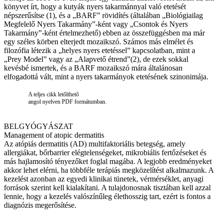
könyvet írt, hogy a kutyák nyers takarmánnyal való etetését
népszerűsítse (1), és a „BARF” rövidítés (általában „Biológiailag
Megfelelő Nyers Takarmány”-ként vagy „Csontok és Nyers
Takarmány”-ként értelmezhető) ebben az összefüggésben ma már
egy széles körben elterjedt mozaikszó. Számos más elmélet és
filozófia létezik a „helyes nyers etetéssel” kapcsolatban, mint a
„Prey Model” vagy az „Alapvető étrend”(2), de ezek sokkal
kevésbé ismertek, és a BARF mozaikszó mára általánosan
elfogadottá vált, mint a nyers takarmányok etetésének szinonimája.
A teljes cikk letőlthető
angol nyelven PDF formátumban.
BELGYÓGYÁSZAT
Management of atopic dermatitis
Az atópiás dermatitis (AD) multifaktoriális betegség, amely
allergiákat, bőrbarrier elégtelenségeket, mikrobiális fertőzéseket és
más hajlamosító tényezőket foglal magába. A legjobb eredményeket
akkor lehet elérni, ha többféle terápiás megközelítést alkalmazunk. A
kezelést azonban az egyedi klinikai tünetek, vérmérséklet, anyagi
források szerint kell kialakítani. A tulajdonosnak tisztában kell azzal
lennie, hogy a kezelés valószínűleg élethosszig tart, ezért is fontos a
diagnózis megerősítése.