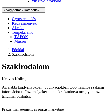
xilazin-hidroklorid
Gyógytermék kategóriák
Gyors rendelés
Kedvezmények
Akciók
Termékajánló
TÁPOK
Műszer
Főoldal
Szakirodalom
Szakirodalom
Kedves Kolléga!
Az alábbi kiadványokban, publikációkban több hasznos szakmai
információt találsz, melyeket a linkekre kattintva megnyithatsz,
tanulmányozhatsz.
Praxis management és praxis marketing