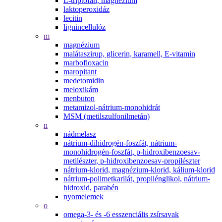
L-triptofán, magnézium
laktoperoxidáz
lecitin
lignincellulóz
m
magnézium
malátaszirup, glicerin, karamell, E-vitamin
marbofloxacin
maropitant
medetomidin
meloxikám
menbuton
metamizol-nátrium-monohidrát
MSM (metilszulfonilmetán)
n
nádmelasz
nátrium-dihidrogén-foszfát, nátrium-
monohidrogén-foszfát, p-hidroxibenzoesav-
metilészter, p-hidroxibenzoesav-propilészter
nátrium-klorid, magnézium-klorid, kálium-klorid
nátrium-polimetkarilát, propilénglikol, nátrium-
hidroxid, parabén
nyomelemek
o
omega-3- és -6 esszenciális zsírsavak