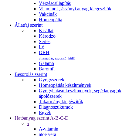
Vérzéscsillapítás
Vitaminok, ásványi anyag kiegészítők
Vakcinák
Homeopátia
Állatfaj szerint
Kisállat
Kérődző
Sertés
Ló
DRH
díszmadár, rágcsáló, hüllő
Galamb
Baromfi
Besorolás szerint
Gyógyszerek
Homeopátiás készítmények
Gyógyhatású készítmények, segédanyagok,
ápolószerek
Takarmány kiegészítők
Diagnosztikumok
Egyéb
Hatóanyag szerint A-B-C-D
a
A-vitamin
aloe vera