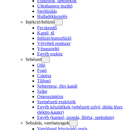
Eszközök, tartozékok
Ultrahangos tisztító
Sterilizálás
Hulladékkezelés
Injekció/Infúzió
Fecskendő
Kanül, tű
Infúzió/transzfúzió
Vérvételi rendszer
Vénaszorító
Egyéb eszköz
Sebészet
Olló
Fogó
Csipesz
Tűfogó
Sebterpesz, éles kanál
Szike
Osteoszintézis
Szemészeti eszközök
Egyéb készülékek (sebészeti szívó, dióda lézer,
elektro-kauter)
Egyéb (kampó, szonda, fűrész, spekulum)
Sebzárás, varróanyagok
Varrófonal felszívódó orsós