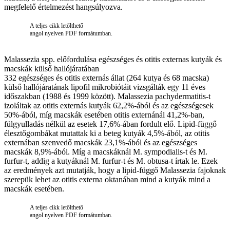
megfelelő értelmezést hangsúlyozva.
A teljes cikk letőlthető
angol nyelven PDF formátumban.
Malassezia spp. előfordulása egészséges és otitis externas kutyák és
macskák külső hallójáratában
332 egészséges és otitis externás állat (264 kutya és 68 macska)
külső hallójáratának lipofil mikrobiótáit vizsgálták egy 11 éves
időszakban (1988 és 1999 között). Malassezia pachydermatitis-t
izoláltak az otitis externás kutyák 62,2%-ából és az egészségesek
50%-ából, míg macskák esetében otitis externánál 41,2%-ban,
fülgyulladás nélkül az esetek 17,6%-ában fordult elő. Lipid-függő
élesztőgombákat mutattak ki a beteg kutyák 4,5%-ából, az otitis
externában szenvedő macskák 23,1%-ából és az egészséges
macskák 8,9%-ából. Míg a macskáknál M. sympodialis-t és M.
furfur-t, addig a kutyáknál M. furfur-t és M. obtusa-t írtak le. Ezek
az eredmények azt mutatják, hogy a lipid-függő Malassezia fajoknak
szerepük lehet az otitis externa oktanában mind a kutyák mind a
macskák esetében.
A teljes cikk letőlthető
angol nyelven PDF formátumban.