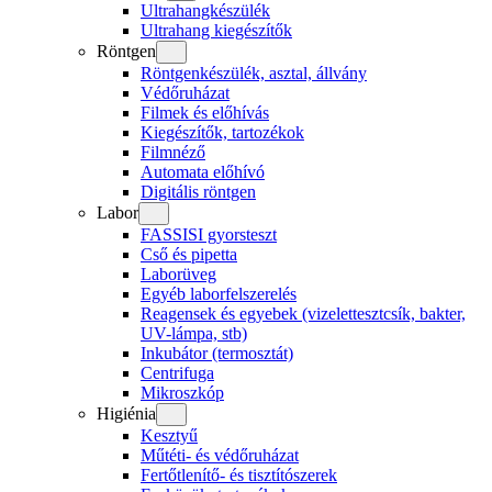
Ultrahangkészülék
Ultrahang kiegészítők
Röntgen
Röntgenkészülék, asztal, állvány
Védőruházat
Filmek és előhívás
Kiegészítők, tartozékok
Filmnéző
Automata előhívó
Digitális röntgen
Labor
FASSISI gyorsteszt
Cső és pipetta
Laborüveg
Egyéb laborfelszerelés
Reagensek és egyebek (vizelettesztcsík, bakter,
UV-lámpa, stb)
Inkubátor (termosztát)
Centrifuga
Mikroszkóp
Higiénia
Kesztyű
Műtéti- és védőruházat
Fertőtlenítő- és tisztítószerek