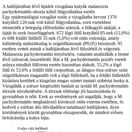
A hallójáratban lévő lipidek vizsgálata kutyák malasezzia
pachydermatitis okozta külső fülgyulladása esetén
Egy epidemiológiai vizsgálat során a vizsgálatba bevont 1370
kutyából 120-nak volt külső fülgyulladása, ezen esetekben
elemezték a betegség előfordulási arányát, a fülkagyló alakját, a
fajtát és ezek összefüggéseit. 672 lógó fülű kutyából 85-nek (12,6%)
és 698 felálló fülűből 35-nek (5,0%) volt otitis externája, amely
különbség statisztikailag is szignifikánsnak (P0,05) bizonyult. 95
esetben vettek mintát a hallójáratban lévő fülzsírból és végeztek
Malassezia pachydermatitis tenyésztést, valamint analizálták a benne
lévő zsírsavak összetételét. Bár a M. pachydermatitis pozitív esetek
aránya mindkét fülforma esetén hasonlóan alakult, 55,2% a lógó
fülű és 53,6% a felálló fülű csoportban, az átlagos össz-zsírsav szint
szignifikánsan magasabb volt a lógó fülűeknél, ha a felálló fülűekből
kizárásra kerültek a kiugróan magas szintet mutató szibériai husky-k.
Vizsgálták a zsírsav kiegészítés hatását az izolált M. pachydermatitis
törzsek növekedésére. A törzsek többsége jól hasznosította és
gyorsabban is nőtt. Ezek az eredmények azt sugallják, hogy a M.
pachydermatitis meghatározó kórokozó otitis externa esetében, és
kedveli a zsírban dús fülváladékot tartalmazó hallójáratot, ilyen
körülmények között gyorsabban elszaporodik, de mindezt erősen
befolyásolja a kutya fajta.
A teljes cikk letőlthető