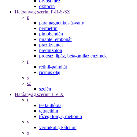
orvosi méz
oxitocin
Hatóanyag szerint P-R-S-SZ
p
paramagnetikus ásvány
permetrin
pimobendán
pirantel-embonát
prazikvantel
prednizolon
proteáz, lipáz, béta-amiláz enzimek
r
retinil-palmitát
ricinus olaj
s
sz
szelén
Hatóanyag szerint T-V-X
t
teafa illóolaj
tetraciklin
tőzegáfonya, metionin
v
vermikulit, kálcium
x