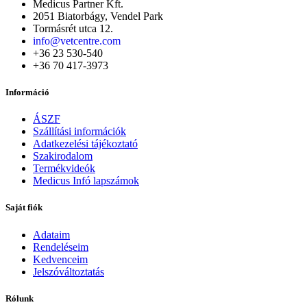
Medicus Partner Kft.
2051 Biatorbágy, Vendel Park
Tormásrét utca 12.
info@vetcentre.com
+36 23 530-540
+36 70 417-3973
Információ
ÁSZF
Szállítási információk
Adatkezelési tájékoztató
Szakirodalom
Termékvideók
Medicus Infó lapszámok
Saját fiók
Adataim
Rendeléseim
Kedvenceim
Jelszóváltoztatás
Rólunk