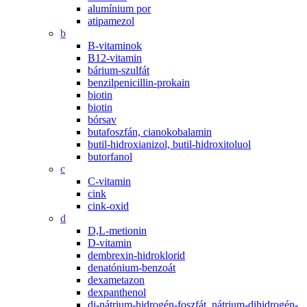
alumínium por
atipamezol
b
B-vitaminok
B12-vitamin
bárium-szulfát
benzilpenicillin-prokain
biotin
biotin
bórsav
butafoszfán, cianokobalamin
butil-hidroxianizol, butil-hidroxitoluol
butorfanol
c
C-vitamin
cink
cink-oxid
d
D,L-metionin
D-vitamin
dembrexin-hidroklorid
denatónium-benzoát
dexametazon
dexpanthenol
di-nátrium-hidrogén-foszfát, nátrium-dihidrogén-