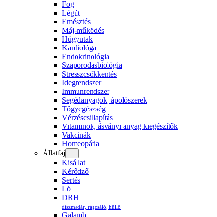
Fog
Légút
Emésztés
Máj-működés
Húgyutak
Kardiológa
Endokrinológia
Szaporodásbiológia
Stresszcsökkentés
Idegrendszer
Immunrendszer
Segédanyagok, ápolószerek
Tőgyegészség
Vérzéscsillapítás
Vitaminok, ásványi anyag kiegészítők
Vakcinák
Homeopátia
Állatfaj
Kisállat
Kérődző
Sertés
Ló
DRH
díszmadár, rágcsáló, hüllő
Galamb