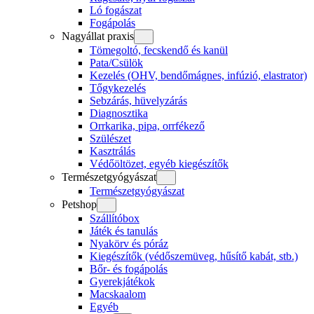
Ló fogászat
Fogápolás
Nagyállat praxis
Tömegoltó, fecskendő és kanül
Pata/Csülök
Kezelés (OHV, bendőmágnes, infúzió, elastrator)
Tőgykezelés
Sebzárás, hüvelyzárás
Diagnosztika
Orrkarika, pipa, orrfékező
Szülészet
Kasztrálás
Védőöltözet, egyéb kiegészítők
Természetgyógyászat
Természetgyógyászat
Petshop
Szállítóbox
Játék és tanulás
Nyakörv és póráz
Kiegészítők (védőszemüveg, hűsítő kabát, stb.)
Bőr- és fogápolás
Gyerekjátékok
Macskaalom
Egyéb