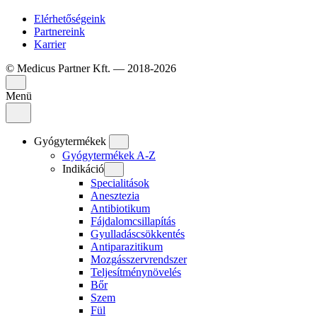
Elérhetőségeink
Partnereink
Karrier
© Medicus Partner Kft. — 2018-2026
Menü
Gyógytermékek
Gyógytermékek A-Z
Indikáció
Specialitások
Anesztezia
Antibiotikum
Fájdalomcsillapítás
Gyulladáscsökkentés
Antiparazitikum
Mozgásszervrendszer
Teljesítménynövelés
Bőr
Szem
Fül