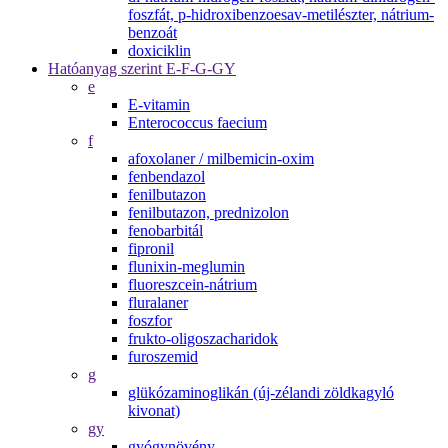
foszfát, p-hidroxibenzoesav-metilészter, nátrium-
benzoát
doxiciklin
Hatóanyag szerint E-F-G-GY
e
E-vitamin
Enterococcus faecium
f
afoxolaner / milbemicin-oxim
fenbendazol
fenilbutazon
fenilbutazon, prednizolon
fenobarbitál
fipronil
flunixin-meglumin
fluoreszcein-nátrium
fluralaner
foszfor
frukto-oligoszacharidok
furoszemid
g
glükózaminoglikán (új-zélandi zöldkagyló
kivonat)
gy
gyógynövény