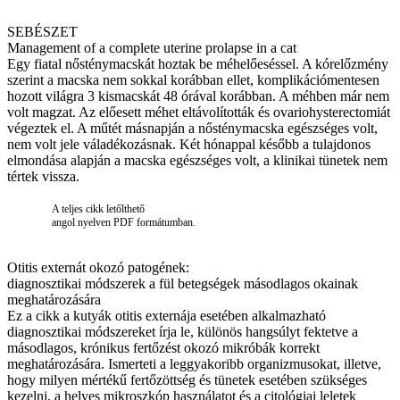
SEBÉSZET
Management of a complete uterine prolapse in a cat
Egy fiatal nősténymacskát hoztak be méhelőeséssel. A kórelőzmény
szerint a macska nem sokkal korábban ellet, komplikációmentesen
hozott világra 3 kismacskát 48 órával korábban. A méhben már nem
volt magzat. Az előesett méhet eltávolították és ovariohysterectomiát
végeztek el. A műtét másnapján a nősténymacska egészséges volt,
nem volt jele váladékozásnak. Két hónappal később a tulajdonos
elmondása alapján a macska egészséges volt, a klinikai tünetek nem
tértek vissza.
A teljes cikk letőlthető
angol nyelven PDF formátumban.
Otitis externát okozó patogének:
diagnosztikai módszerek a fül betegségek másodlagos okainak
meghatározására
Ez a cikk a kutyák otitis externája esetében alkalmazható
diagnosztikai módszereket írja le, különös hangsúlyt fektetve a
másodlagos, krónikus fertőzést okozó mikróbák korrekt
meghatározására. Ismerteti a leggyakoribb organizmusokat, illetve,
hogy milyen mértékű fertőzöttség és tünetek esetében szükséges
kezelni, a helyes mikroszkóp használatot és a citológiai leletek