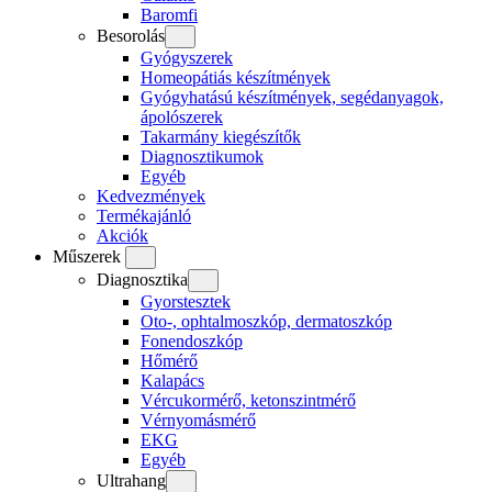
Baromfi
Besorolás
Gyógyszerek
Homeopátiás készítmények
Gyógyhatású készítmények, segédanyagok,
ápolószerek
Takarmány kiegészítők
Diagnosztikumok
Egyéb
Kedvezmények
Termékajánló
Akciók
Műszerek
Diagnosztika
Gyorstesztek
Oto-, ophtalmoszkóp, dermatoszkóp
Fonendoszkóp
Hőmérő
Kalapács
Vércukormérő, ketonszintmérő
Vérnyomásmérő
EKG
Egyéb
Ultrahang