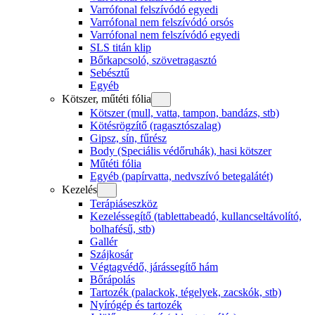
Varrófonal felszívódó egyedi
Varrófonal nem felszívódó orsós
Varrófonal nem felszívódó egyedi
SLS titán klip
Bőrkapcsoló, szövetragasztó
Sebésztű
Egyéb
Kötszer, műtéti fólia
Kötszer (mull, vatta, tampon, bandázs, stb)
Kötésrögzítő (ragasztószalag)
Gipsz, sín, fűrész
Body (Speciális védőruhák), hasi kötszer
Műtéti fólia
Egyéb (papírvatta, nedvszívó betegalátét)
Kezelés
Terápiáseszköz
Kezeléssegítő (tablettabeadó, kullancseltávolító,
bolhafésű, stb)
Gallér
Szájkosár
Végtagvédő, járássegítő hám
Bőrápolás
Tartozék (palackok, tégelyek, zacskók, stb)
Nyírógép és tartozék