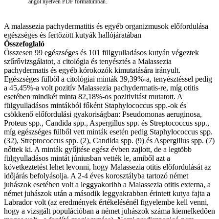
angol nyelven PDF formátumban.
A malassezia pachydermatitis és egyéb organizmusok előfordulása
egészséges és fertőzött kutyák hallójáratában
Összefoglaló
Összesen 99 egészséges és 101 fülgyulladásos kutyán végeztek
szűrővizsgálatot, a citológia és tenyésztés a Malassezia
pachydermatis és egyéb kórokozók kimutatására irányult.
Egészséges fülből a citológiai minták 39,39%-a, tenyésztéssel pedig
a 45,45%-a volt pozitív Malassezia pachydermatis-re, míg otitis
esetében mindkét minta 82,18%-os pozitivitást mutatott. A
fülgyulladásos mintákból főként Staphylococcus spp.-ok és
csökkenő előfordulási gyakoriságban: Pseudomonas aeruginosa,
Proteus spp., Candida spp., Aspergillus spp. és Streptococcus spp.,
míg egészséges fülből vett minták esetén pedig Staphylococcus spp.
(32), Streptococcus spp. (2), Candida spp. (9) és Aspergillus spp. (7)
nőttek ki. A minták gyűjtése egész évben zajlott, de a legtöbb
fülgyulladásos mintát júniusban vették le, amiből azt a
következtetést lehet levonni, hogy Malassezia otitis előfordulását az
időjárás befolyásolja. A 2-4 éves korosztályba tartozó német
juhászok esetében volt a leggyakoribb a Malassezia otitis externa, a
német juhászok után a második leggyakrabban érintett kutya fajta a
Labrador volt (az eredmények értékelésénél figyelembe kell venni,
hogy a vizsgált populációban a német juhászok száma kiemelkedően