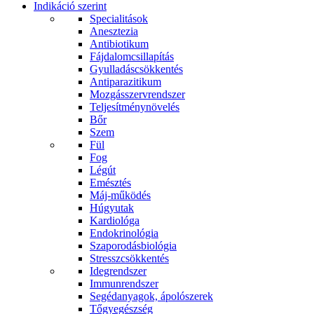
Indikáció szerint
Specialitások
Anesztezia
Antibiotikum
Fájdalomcsillapítás
Gyulladáscsökkentés
Antiparazitikum
Mozgásszervrendszer
Teljesítménynövelés
Bőr
Szem
Fül
Fog
Légút
Emésztés
Máj-működés
Húgyutak
Kardiológa
Endokrinológia
Szaporodásbiológia
Stresszcsökkentés
Idegrendszer
Immunrendszer
Segédanyagok, ápolószerek
Tőgyegészség