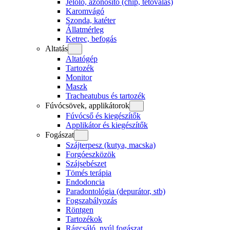
Jelölő, azonosító (chip, tetoválás)
Karomvágó
Szonda, katéter
Állatmérleg
Ketrec, befogás
Altatás
Altatógép
Tartozék
Monitor
Maszk
Tracheatubus és tartozék
Fúvócsövek, applikátorok
Fúvócső és kiegészítők
Applikátor és kiegészítők
Fogászat
Szájterpesz (kutya, macska)
Forgóeszközök
Szájsebészet
Tömés terápia
Endodoncia
Paradontológia (depurátor, stb)
Fogszabályozás
Röntgen
Tartozékok
Rágcsáló, nyúl fogászat