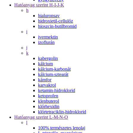
Hatóanyag szerint H-I-J-K
h
hialuronsav
hidroxietil-cellulóz
hioszcin-butilbromid
i
ivermektin
izoflurán
j
k
kabergolin
kálcium
kálcium-karbonát
kálcium-sztearát
kámfor
karvakrol
ketamin-hidroklorid
ketoprofen
klenbuterol
klórhexidin
klórtetraciklin-hidroklorid
Hatóanyag szerint L-M-N-O
l
100% természetes lenolaj