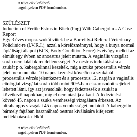
A teljes cikk letőlthető
angol nyelven PDF formátumban.
SZÜLÉSZET
Induction of Fertile Estrus in Bitch (Pug) With Cabergolin - A Case
Report
Egy 3 éves mopsz szukát vittek be a Barreilly-i Referral Veterinary
Policlinic-re (I.V.R.I.), azzal a kórelőzménnyel, hogy a kutya normál
tápláltsági állapot (BCS, Body Condition Score) és étvágy mellett az
elmúlt egy évben az anoestrus jeleit mutatta. A vaginális vizsgálat
során nem találtak rendellenességet. Az oestrus indukálására a
szukát p.o. kabergolinnal kezelték, míg a szuka prooestrális vérzés
jeleit nem mutatta. 10 napos kezelést követően a szukánál
prooestrális vérzés jelentkezett és a prooestrus 12. napján a vaginális
citológiai vizsgálat során több mint 90%-ban elszarusodott sejteket
lehetett látni, így azt javasolták, hogy fedeztessék a szukát a
következő napokban, míg el nem utasítja a kant. A fedeztetést
követő 45. napon a szuka vemhességi vizsgálatra érkezett. Az
ultrahangos vizsgálat 45 napos vemhességet mutatott. A kabergolin
bármely fajtában használható oestrus kiváltására kifejezett
mellékhatások nélkül.
A teljes cikk letőlthető
angol nyelven PDF formátumban.