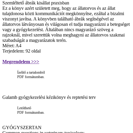
Szemléltető ábrák kisállat praxisban
Ez a könyv azért született meg, hogy az állatorvos és az állat
tulajdonosa közti kommunikációt megkönnyítse, ezáltal a bizalmi
viszonyt javítsa. A könyvben található ábrák segítségével az
állatorvos látványosan és világosan el tudja magyarázni a betegséget
vagy a gyógykezelést. Általában nincs magyarázó szöveg a
rajzoknál, mivel szerettük volna meghagyni az állatorvos szakmai
szabadságát a magyarázatok terén.
Méret: A4
Terjedelem: 92 oldal
Megrendelem >>>
Ízelítő a tartalomból
PDF formátumban.
Galamb gyógykezelési kézikönyv és reptetési terv
Letölthető
PDF formátumban.
GYÓGYSZERTAN
Common questions in veterinary toxicology