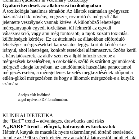
Gyakori kérdések az állatorvosi toxikológiában
A toxikológia hatalmas témakör. Az állatok számtalan gyógyszer,
háztartási cikk, növény, vegyszer, rovarirtó és mérgező állat
jelentette veszélynek vannak kitéve. A különböző lehetséges
méreganyagok egyedi toxicitásán túl felmerül az egyedi
válaszreakció, vagy ami még fontosabb, a fajok közötti toxicitás-
különbségek kérdése. Ez az áttekintés az állatokban előforduló
lehetséges mérgezésekkel kapcsolatos leggyakoribb kérdésekre
irányul, ahol lehetséges, konkrét esetekkel alátámasztva. Szóba kerül
a hánytatószerek, az aktív szén és a lipid infúzió szerepe a
mérgezések kezelésében, a csokoládé, szőlő és szárított gyümölcsök
mérgező adagja kutyában, az antidótumok használata paracetamol
mérgezés esetén, a méregellenes kezelés megkezdésének időpontja
etilén-glikol mérgezésben és hogy a liliomok mérgezőek-e a kutyák
számára.
A teljes cikk letőlthető
angol nyelven PDF formátumban.
KLINIKAI DIETETIKA
the “BarF” trend – advantages, drawbacks and risks
A „BARF” trend – előnyök, hátrányok és kockázatok
Háttér A kutyák és macskák nyers takarmánnyal történő etetésének
trendje az 1990-es évek elején egy ausztrál állatorvostól indult el, aki