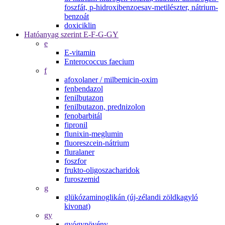
foszfát, p-hidroxibenzoesav-metilészter, nátrium-
benzoát
doxiciklin
Hatóanyag szerint E-F-G-GY
e
E-vitamin
Enterococcus faecium
f
afoxolaner / milbemicin-oxim
fenbendazol
fenilbutazon
fenilbutazon, prednizolon
fenobarbitál
fipronil
flunixin-meglumin
fluoreszcein-nátrium
fluralaner
foszfor
frukto-oligoszacharidok
furoszemid
g
glükózaminoglikán (új-zélandi zöldkagyló
kivonat)
gy
gyógynövény