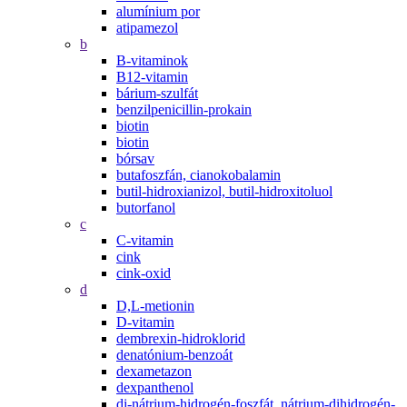
alumínium por
atipamezol
b
B-vitaminok
B12-vitamin
bárium-szulfát
benzilpenicillin-prokain
biotin
biotin
bórsav
butafoszfán, cianokobalamin
butil-hidroxianizol, butil-hidroxitoluol
butorfanol
c
C-vitamin
cink
cink-oxid
d
D,L-metionin
D-vitamin
dembrexin-hidroklorid
denatónium-benzoát
dexametazon
dexpanthenol
di-nátrium-hidrogén-foszfát, nátrium-dihidrogén-