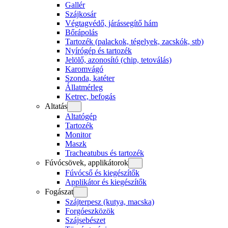
Gallér
Szájkosár
Végtagvédő, járássegítő hám
Bőrápolás
Tartozék (palackok, tégelyek, zacskók, stb)
Nyírógép és tartozék
Jelölő, azonosító (chip, tetoválás)
Karomvágó
Szonda, katéter
Állatmérleg
Ketrec, befogás
Altatás
Altatógép
Tartozék
Monitor
Maszk
Tracheatubus és tartozék
Fúvócsövek, applikátorok
Fúvócső és kiegészítők
Applikátor és kiegészítők
Fogászat
Szájterpesz (kutya, macska)
Forgóeszközök
Szájsebészet