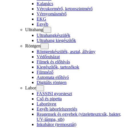
Kalapács
Vércukormérő, ketonszintmérő
Vérnyomásmérő
EKG
Egyéb
Ultrahang
Ultrahangkészülék
Ultrahang kiegészítők
Röntgen
Röntgenkészülék, asztal, állvány
Védőruházat
Filmek és előhívás
Kiegészítők, tartozékok
Filmnéző
Automata előhívó
Digitális röntgen
Labor
FASSISI gyorsteszt
Cső és pipetta
Laborüveg
Egyéb laborfelszerelés
Reagensek és egyebek (vizelettesztcsík, bakter,
UV-lámpa, stb)
Inkubátor (termosztát)