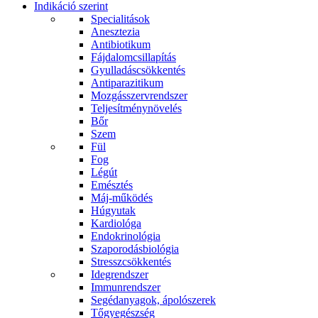
Indikáció szerint
Specialitások
Anesztezia
Antibiotikum
Fájdalomcsillapítás
Gyulladáscsökkentés
Antiparazitikum
Mozgásszervrendszer
Teljesítménynövelés
Bőr
Szem
Fül
Fog
Légút
Emésztés
Máj-működés
Húgyutak
Kardiológa
Endokrinológia
Szaporodásbiológia
Stresszcsökkentés
Idegrendszer
Immunrendszer
Segédanyagok, ápolószerek
Tőgyegészség