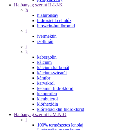
Hatóanyag szerint H-I-J-K
h
hialuronsav
hidroxietil-cellulóz
hioszcin-butilbromid
i
ivermektin
izoflurán
j
k
kabergolin
kálcium
kálcium-karbonát
kálcium-sztearát
kámfor
karvakrol
ketamin-hidroklorid
ketoprofen
klenbuterol
klórhexidin
klórtetraciklin-hidroklorid
Hatóanyag szerint L-M-N-O
l
100% természetes lenolaj