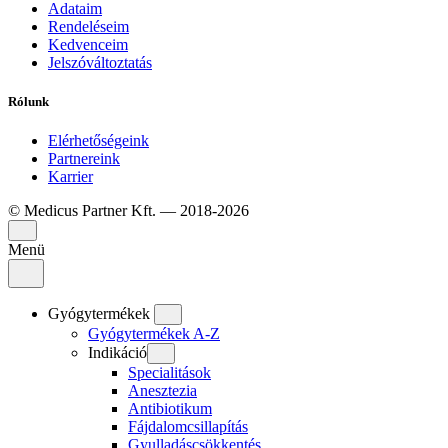
Adataim
Rendeléseim
Kedvenceim
Jelszóváltoztatás
Rólunk
Elérhetőségeink
Partnereink
Karrier
© Medicus Partner Kft. — 2018-2026
Menü
Gyógytermékek
Gyógytermékek A-Z
Indikáció
Specialitások
Anesztezia
Antibiotikum
Fájdalomcsillapítás
Gyulladáscsökkentés