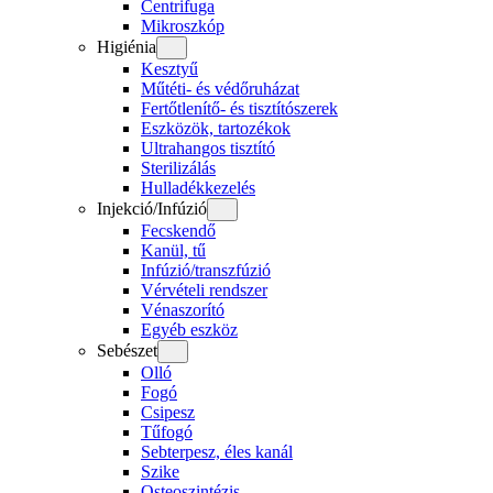
Centrifuga
Mikroszkóp
Higiénia
Kesztyű
Műtéti- és védőruházat
Fertőtlenítő- és tisztítószerek
Eszközök, tartozékok
Ultrahangos tisztító
Sterilizálás
Hulladékkezelés
Injekció/Infúzió
Fecskendő
Kanül, tű
Infúzió/transzfúzió
Vérvételi rendszer
Vénaszorító
Egyéb eszköz
Sebészet
Olló
Fogó
Csipesz
Tűfogó
Sebterpesz, éles kanál
Szike
Osteoszintézis