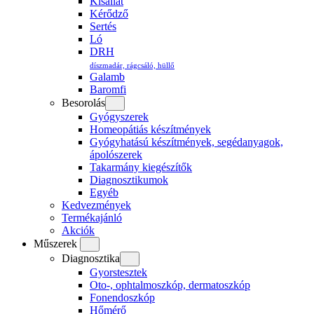
Kisállat
Kérődző
Sertés
Ló
DRH
díszmadár, rágcsáló, hüllő
Galamb
Baromfi
Besorolás
Gyógyszerek
Homeopátiás készítmények
Gyógyhatású készítmények, segédanyagok,
ápolószerek
Takarmány kiegészítők
Diagnosztikumok
Egyéb
Kedvezmények
Termékajánló
Akciók
Műszerek
Diagnosztika
Gyorstesztek
Oto-, ophtalmoszkóp, dermatoszkóp
Fonendoszkóp
Hőmérő