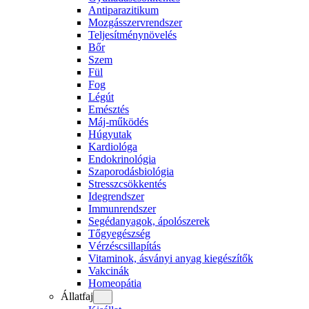
Antiparazitikum
Mozgásszervrendszer
Teljesítménynövelés
Bőr
Szem
Fül
Fog
Légút
Emésztés
Máj-működés
Húgyutak
Kardiológa
Endokrinológia
Szaporodásbiológia
Stresszcsökkentés
Idegrendszer
Immunrendszer
Segédanyagok, ápolószerek
Tőgyegészség
Vérzéscsillapítás
Vitaminok, ásványi anyag kiegészítők
Vakcinák
Homeopátia
Állatfaj