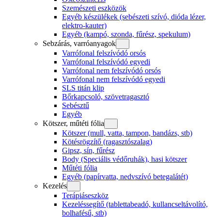
Szemészeti eszközök
Egyéb készülékek (sebészeti szívó, dióda lézer,
elektro-kauter)
Egyéb (kampó, szonda, fűrész, spekulum)
Sebzárás, varróanyagok
Varrófonal felszívódó orsós
Varrófonal felszívódó egyedi
Varrófonal nem felszívódó orsós
Varrófonal nem felszívódó egyedi
SLS titán klip
Bőrkapcsoló, szövetragasztó
Sebésztű
Egyéb
Kötszer, műtéti fólia
Kötszer (mull, vatta, tampon, bandázs, stb)
Kötésrögzítő (ragasztószalag)
Gipsz, sín, fűrész
Body (Speciális védőruhák), hasi kötszer
Műtéti fólia
Egyéb (papírvatta, nedvszívó betegalátét)
Kezelés
Terápiáseszköz
Kezeléssegítő (tablettabeadó, kullancseltávolító,
bolhafésű, stb)