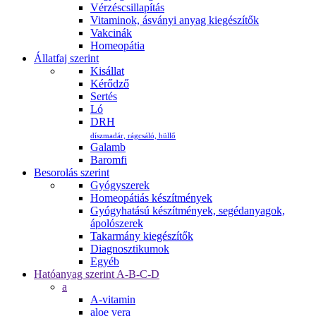
Vérzéscsillapítás
Vitaminok, ásványi anyag kiegészítők
Vakcinák
Homeopátia
Állatfaj szerint
Kisállat
Kérődző
Sertés
Ló
DRH
díszmadár, rágcsáló, hüllő
Galamb
Baromfi
Besorolás szerint
Gyógyszerek
Homeopátiás készítmények
Gyógyhatású készítmények, segédanyagok,
ápolószerek
Takarmány kiegészítők
Diagnosztikumok
Egyéb
Hatóanyag szerint A-B-C-D
a
A-vitamin
aloe vera