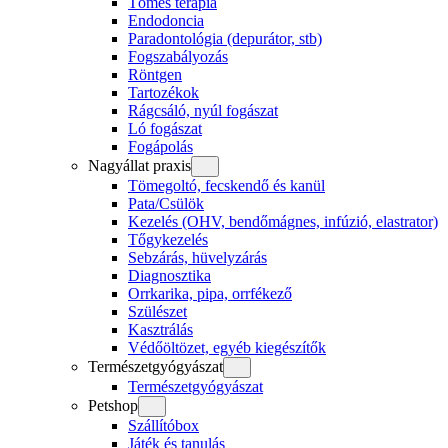
Tömés terápia
Endodoncia
Paradontológia (depurátor, stb)
Fogszabályozás
Röntgen
Tartozékok
Rágcsáló, nyúl fogászat
Ló fogászat
Fogápolás
Nagyállat praxis
Tömegoltó, fecskendő és kanül
Pata/Csülök
Kezelés (OHV, bendőmágnes, infúzió, elastrator)
Tőgykezelés
Sebzárás, hüvelyzárás
Diagnosztika
Orrkarika, pipa, orrfékező
Szülészet
Kasztrálás
Védőöltözet, egyéb kiegészítők
Természetgyógyászat
Természetgyógyászat
Petshop
Szállítóbox
Játék és tanulás