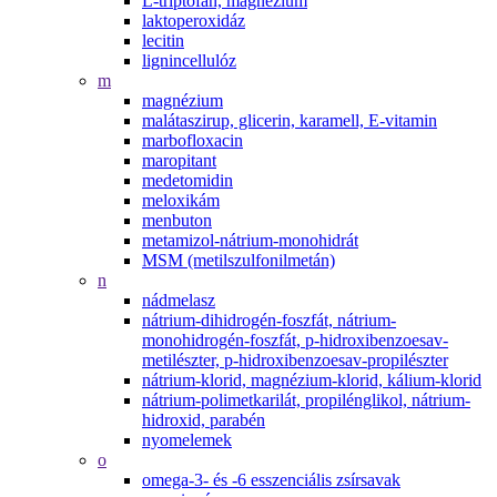
L-triptofán, magnézium
laktoperoxidáz
lecitin
lignincellulóz
m
magnézium
malátaszirup, glicerin, karamell, E-vitamin
marbofloxacin
maropitant
medetomidin
meloxikám
menbuton
metamizol-nátrium-monohidrát
MSM (metilszulfonilmetán)
n
nádmelasz
nátrium-dihidrogén-foszfát, nátrium-
monohidrogén-foszfát, p-hidroxibenzoesav-
metilészter, p-hidroxibenzoesav-propilészter
nátrium-klorid, magnézium-klorid, kálium-klorid
nátrium-polimetkarilát, propilénglikol, nátrium-
hidroxid, parabén
nyomelemek
o
omega-3- és -6 esszenciális zsírsavak