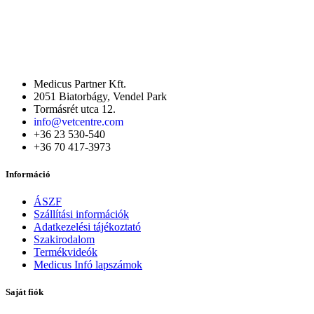
Medicus Partner Kft.
2051 Biatorbágy, Vendel Park
Tormásrét utca 12.
info@vetcentre.com
+36 23 530-540
+36 70 417-3973
Információ
ÁSZF
Szállítási információk
Adatkezelési tájékoztató
Szakirodalom
Termékvideók
Medicus Infó lapszámok
Saját fiók