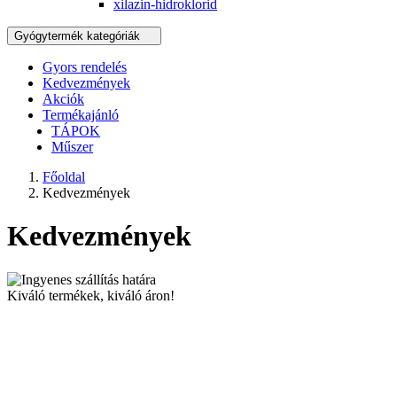
xilazin-hidroklorid
Gyógytermék kategóriák
Gyors rendelés
Kedvezmények
Akciók
Termékajánló
TÁPOK
Műszer
Főoldal
Kedvezmények
Kedvezmények
Kiváló termékek, kiváló áron!