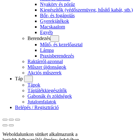
Nyakörv és póráz
Kiegészítők (védőszemüveg, hűsítő kabát, stb.)
Bőr- és fogápolás
Gyerekjátékok
Macskaalom
Egyéb
Berendezés
Műtő- és kezelőasztal
Lámpa
Praxisberendezés
Raktárról-azonnal
Műszer újdonságok
Akciós műszerek
Táp
Tápok
Táplálékkiegészítők
Gabonák és zöldségek
Jutalomfalatok
Belépés / Regisztráció
Weboldalunkon sütiket alkalmazunk a
legjobb felhasználói élmény érdekében.