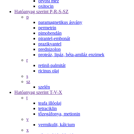
orvosi méz
oxitocin
Hatóanyag szerint P-R-S-SZ
p
paramagnetikus ásvány
permetrin
pimobendán
pirantel-embonát
prazikvantel
prednizolon
proteáz, lipáz, béta-amiláz enzimek
r
retinil-palmitát
ricinus olaj
s
sz
szelén
Hatóanyag szerint T-V-X
t
teafa illóolaj
tetraciklin
tőzegáfonya, metionin
v
vermikulit, kálcium
x