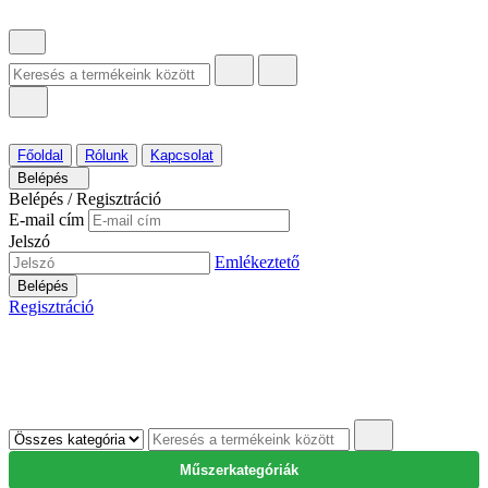
Főoldal
Rólunk
Kapcsolat
Belépés
Belépés / Regisztráció
E-mail cím
Jelszó
Emlékeztető
Belépés
Regisztráció
Műszerkategóriák