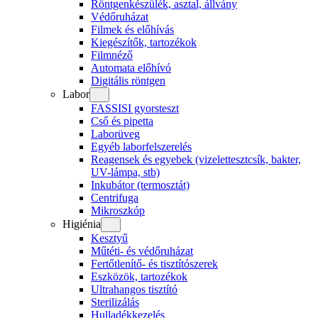
Röntgenkészülék, asztal, állvány
Védőruházat
Filmek és előhívás
Kiegészítők, tartozékok
Filmnéző
Automata előhívó
Digitális röntgen
Labor
FASSISI gyorsteszt
Cső és pipetta
Laborüveg
Egyéb laborfelszerelés
Reagensek és egyebek (vizelettesztcsík, bakter,
UV-lámpa, stb)
Inkubátor (termosztát)
Centrifuga
Mikroszkóp
Higiénia
Kesztyű
Műtéti- és védőruházat
Fertőtlenítő- és tisztítószerek
Eszközök, tartozékok
Ultrahangos tisztító
Sterilizálás
Hulladékkezelés