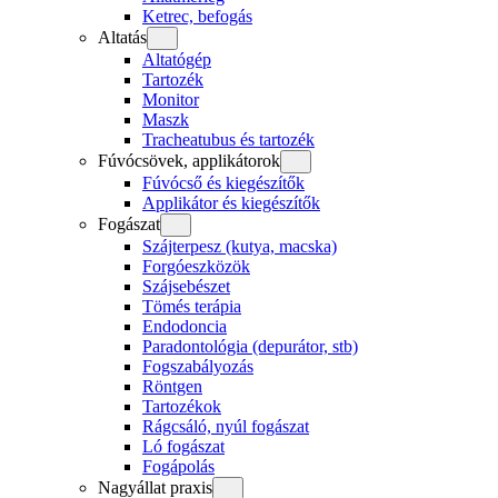
Ketrec, befogás
Altatás
Altatógép
Tartozék
Monitor
Maszk
Tracheatubus és tartozék
Fúvócsövek, applikátorok
Fúvócső és kiegészítők
Applikátor és kiegészítők
Fogászat
Szájterpesz (kutya, macska)
Forgóeszközök
Szájsebészet
Tömés terápia
Endodoncia
Paradontológia (depurátor, stb)
Fogszabályozás
Röntgen
Tartozékok
Rágcsáló, nyúl fogászat
Ló fogászat
Fogápolás
Nagyállat praxis