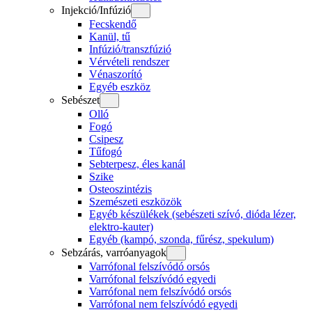
Injekció/Infúzió
Fecskendő
Kanül, tű
Infúzió/transzfúzió
Vérvételi rendszer
Vénaszorító
Egyéb eszköz
Sebészet
Olló
Fogó
Csipesz
Tűfogó
Sebterpesz, éles kanál
Szike
Osteoszintézis
Szemészeti eszközök
Egyéb készülékek (sebészeti szívó, dióda lézer,
elektro-kauter)
Egyéb (kampó, szonda, fűrész, spekulum)
Sebzárás, varróanyagok
Varrófonal felszívódó orsós
Varrófonal felszívódó egyedi
Varrófonal nem felszívódó orsós
Varrófonal nem felszívódó egyedi