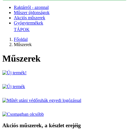
Raktárról - azonnal
Műszer újdonságok
Akciós műszerek
Gyógytermékek
TÁPOK
Főoldal
Műszerek
Műszerek
Akciós műszerek, a készlet erejéig