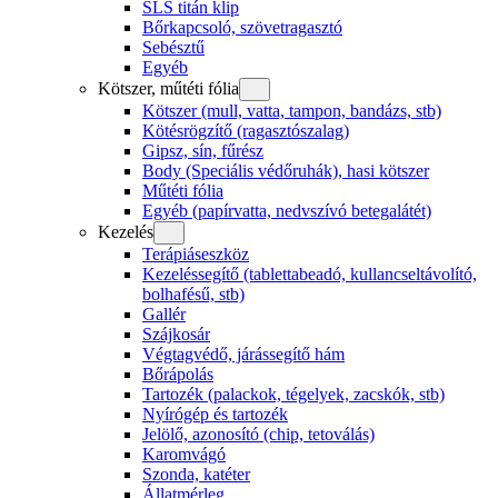
SLS titán klip
Bőrkapcsoló, szövetragasztó
Sebésztű
Egyéb
Kötszer, műtéti fólia
Kötszer (mull, vatta, tampon, bandázs, stb)
Kötésrögzítő (ragasztószalag)
Gipsz, sín, fűrész
Body (Speciális védőruhák), hasi kötszer
Műtéti fólia
Egyéb (papírvatta, nedvszívó betegalátét)
Kezelés
Terápiáseszköz
Kezeléssegítő (tablettabeadó, kullancseltávolító,
bolhafésű, stb)
Gallér
Szájkosár
Végtagvédő, járássegítő hám
Bőrápolás
Tartozék (palackok, tégelyek, zacskók, stb)
Nyírógép és tartozék
Jelölő, azonosító (chip, tetoválás)
Karomvágó
Szonda, katéter
Állatmérleg