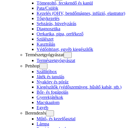
Tömegoltó, fecskendő és kanül
Pata/Csülök
Kezelés (OHV, bendőmágnes, infúzió, elastrator)
Tőgykezelés
Sebzárás, hüvelyzárás
Diagnosztika
Orrkarika, pipa, orrfékező
Szülészet
Kasztrálás
Védőöltözet, egyéb kiegészítők
Természetgyógyászat
Természetgyógyászat
Petshop
Szállítóbox
Játék és tanulás
Nyakörv és póráz
Kiegészítők (védőszemüveg, hűsítő kabát, stb.)
Bőr- és fogápolás
Gyerekjátékok
Macskaalom
Egyéb
Berendezés
Műtő- és kezelőasztal
Lámpa