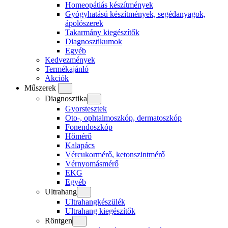
Homeopátiás készítmények
Gyógyhatású készítmények, segédanyagok,
ápolószerek
Takarmány kiegészítők
Diagnosztikumok
Egyéb
Kedvezmények
Termékajánló
Akciók
Műszerek
Diagnosztika
Gyorstesztek
Oto-, ophtalmoszkóp, dermatoszkóp
Fonendoszkóp
Hőmérő
Kalapács
Vércukormérő, ketonszintmérő
Vérnyomásmérő
EKG
Egyéb
Ultrahang
Ultrahangkészülék
Ultrahang kiegészítők
Röntgen