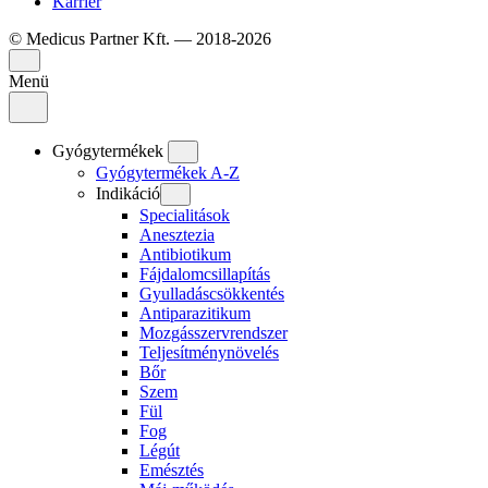
Karrier
© Medicus Partner Kft. — 2018-2026
Menü
Gyógytermékek
Gyógytermékek A-Z
Indikáció
Specialitások
Anesztezia
Antibiotikum
Fájdalomcsillapítás
Gyulladáscsökkentés
Antiparazitikum
Mozgásszervrendszer
Teljesítménynövelés
Bőr
Szem
Fül
Fog
Légút
Emésztés