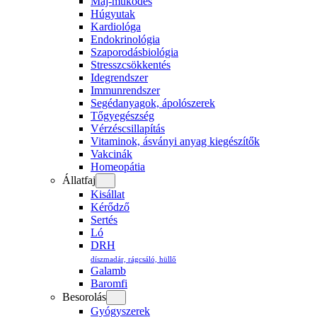
Máj-működés
Húgyutak
Kardiológa
Endokrinológia
Szaporodásbiológia
Stresszcsökkentés
Idegrendszer
Immunrendszer
Segédanyagok, ápolószerek
Tőgyegészség
Vérzéscsillapítás
Vitaminok, ásványi anyag kiegészítők
Vakcinák
Homeopátia
Állatfaj
Kisállat
Kérődző
Sertés
Ló
DRH
díszmadár, rágcsáló, hüllő
Galamb
Baromfi
Besorolás
Gyógyszerek