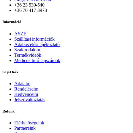
+36 23 530-540
+36 70 417-3973
Információ
ÁSZF
Szállítási információk
Adatkezelési tájékoztató
Szakirodalom
Termékvideók
Medicus Infó lapszámok
Saját fiók
Adataim
Rendeléseim
Kedvenceim
Jelszóváltoztatás
Rólunk
Elérhetőségeink
Partnereink