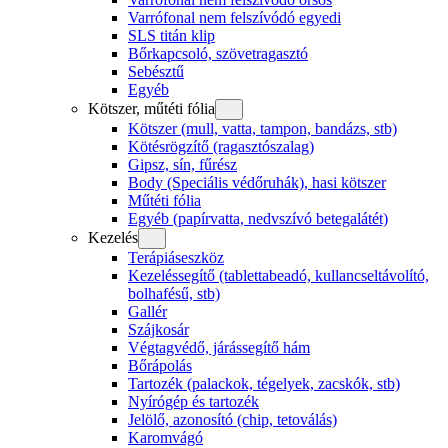
Varrófonal nem felszívódó egyedi
SLS titán klip
Bőrkapcsoló, szövetragasztó
Sebésztű
Egyéb
Kötszer, műtéti fólia
Kötszer (mull, vatta, tampon, bandázs, stb)
Kötésrögzítő (ragasztószalag)
Gipsz, sín, fűrész
Body (Speciális védőruhák), hasi kötszer
Műtéti fólia
Egyéb (papírvatta, nedvszívó betegalátét)
Kezelés
Terápiáseszköz
Kezeléssegítő (tablettabeadó, kullancseltávolító,
bolhafésű, stb)
Gallér
Szájkosár
Végtagvédő, járássegítő hám
Bőrápolás
Tartozék (palackok, tégelyek, zacskók, stb)
Nyírógép és tartozék
Jelölő, azonosító (chip, tetoválás)
Karomvágó