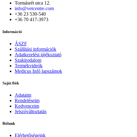
Tormásrét utca 12.
info@vetcentre.com
+36 23 530-540
+36 70 417-3973
Információ
ÁSZF
Szállítási információk
Adatkezelési tájékoztató
Szakirodalom
Termékvideók
Medicus Infó lapszámok
Saját fiók
Adataim
Rendeléseim
Kedvenceim
Jelszóváltoztatás
Rólunk
Elérhetőségeink