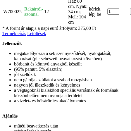
Hát: 80
cm, Nyak:
Raktárról-
kérlek,
W700025
12
34 cm;
azonnal
lépj be
Mell: 104
cm
* A forint ár alapja a napi euró árfolyam: 375,00 Ft
Termékleírás
Letöltések
Jellemzők
megakadályozza a seb szennyeződését, nyalogatását,
kaparását (pl.: sebészeti beavatkozást követően)
bőrbarát és könnyű anyagból készült
(95% pamut, 5% elasztán)
jól szellőzik​
nem gátolja az állatot a szabad mozgásban
nagyon jól illeszkedik és kényelmes
a végtagoknál kialakított speciális varrásnak és formának
köszönhetően nem nyomja a területet
a vizelet- és bélsárürítés akadálymentes
Ajánlás
műtéti beavatkozás után