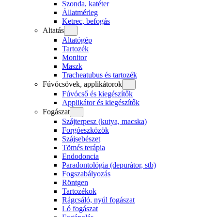
Szonda, katéter
Állatmérleg
Ketrec, befogás
Altatás
Altatógép
Tartozék
Monitor
Maszk
Tracheatubus és tartozék
Fúvócsövek, applikátorok
Fúvócső és kiegészítők
Applikátor és kiegészítők
Fogászat
Szájterpesz (kutya, macska)
Forgóeszközök
Szájsebészet
Tömés terápia
Endodoncia
Paradontológia (depurátor, stb)
Fogszabályozás
Röntgen
Tartozékok
Rágcsáló, nyúl fogászat
Ló fogászat