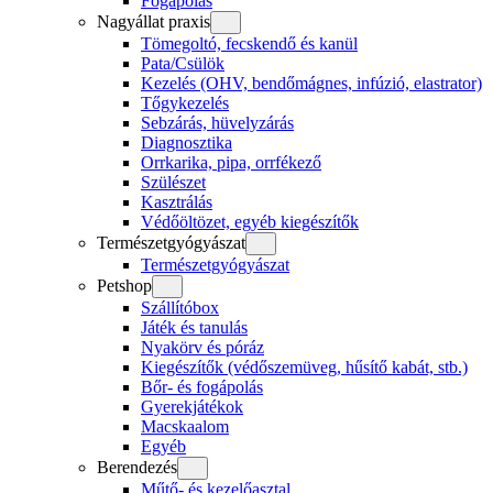
Fogápolás
Nagyállat praxis
Tömegoltó, fecskendő és kanül
Pata/Csülök
Kezelés (OHV, bendőmágnes, infúzió, elastrator)
Tőgykezelés
Sebzárás, hüvelyzárás
Diagnosztika
Orrkarika, pipa, orrfékező
Szülészet
Kasztrálás
Védőöltözet, egyéb kiegészítők
Természetgyógyászat
Természetgyógyászat
Petshop
Szállítóbox
Játék és tanulás
Nyakörv és póráz
Kiegészítők (védőszemüveg, hűsítő kabát, stb.)
Bőr- és fogápolás
Gyerekjátékok
Macskaalom
Egyéb
Berendezés
Műtő- és kezelőasztal