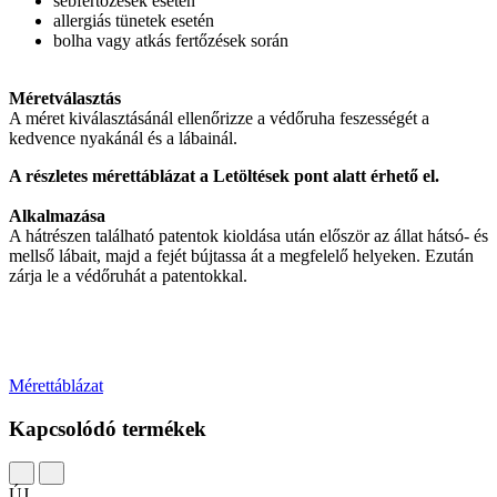
sebfertőzések esetén
allergiás tünetek esetén
bolha vagy atkás fertőzések során
Méretválasztás
A méret kiválasztásánál ellenőrizze a védőruha feszességét a
kedvence nyakánál és a lábainál.
A részletes mérettáblázat a Letöltések pont alatt érhető el.
Alkalmazása
A hátrészen található patentok kioldása után először az állat hátsó- és
mellső lábait, majd a fejét bújtassa át a megfelelő helyeken. Ezután
zárja le a védőruhát a patentokkal.
Mérettáblázat
Kapcsolódó termékek
ÚJ