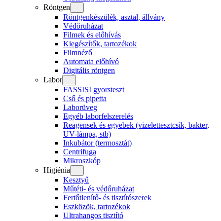
Röntgen
Röntgenkészülék, asztal, állvány
Védőruházat
Filmek és előhívás
Kiegészítők, tartozékok
Filmnéző
Automata előhívó
Digitális röntgen
Labor
FASSISI gyorsteszt
Cső és pipetta
Laborüveg
Egyéb laborfelszerelés
Reagensek és egyebek (vizelettesztcsík, bakter,
UV-lámpa, stb)
Inkubátor (termosztát)
Centrifuga
Mikroszkóp
Higiénia
Kesztyű
Műtéti- és védőruházat
Fertőtlenítő- és tisztítószerek
Eszközök, tartozékok
Ultrahangos tisztító