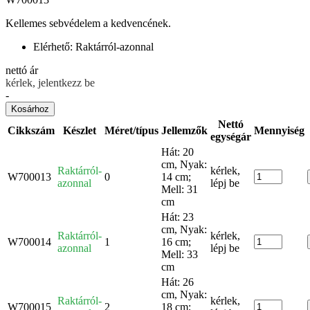
Kellemes sebvédelem a kedvencének.
Elérhető:
Raktárról-azonnal
nettó ár
kérlek, jelentkezz be
-
Kosárhoz
Nettó
Cikkszám
Készlet
Méret/típus
Jellemzők
Mennyiség
egységár
Hát: 20
cm, Nyak:
Raktárról-
kérlek,
W700013
0
14 cm;
azonnal
lépj be
Mell: 31
cm
Hát: 23
cm, Nyak:
Raktárról-
kérlek,
W700014
1
16 cm;
azonnal
lépj be
Mell: 33
cm
Hát: 26
cm, Nyak:
Raktárról-
kérlek,
W700015
2
18 cm;