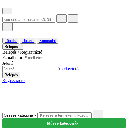
Főoldal
Rólunk
Kapcsolat
Belépés
Belépés / Regisztráció
E-mail cím
Jelszó
Emlékeztető
Belépés
Regisztráció
Műszerkategóriák