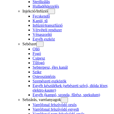
Sterilizálás
Hulladékkezelés
Injekció/Infúzió
Fecskendő
Kanül, tű
Infúzió/transzfúzió
Vérvételi rendszer
Vénaszorító
Egyéb eszköz
Sebészet
Olló
Fogó
Csipesz
Tűfogó
Sebterpesz, éles kanál
Szike
Osteoszintézis
Szemészeti eszközök
Egyéb készülékek (sebészeti szívó, dióda lézer,
elektro-kauter)
Egyéb (kampó, szonda, fűrész, spekulum)
Sebzárás, varróanyagok
Varrófonal felszívódó orsós
Varrófonal felszívódó egyedi
Varrófonal nem felszívódó orsós