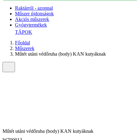
Raktárról - azonnal
Műszer újdonságok
Akciós műszerek
Gyógytermékek
TÁPOK
Főoldal
Műszerek
Műtét utáni védőruha (body) KAN kutyáknak
Műtét utáni védőruha (body) KAN kutyáknak
W700013