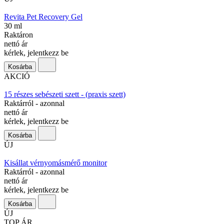
Revita Pet Recovery Gel
30 ml
Raktáron
nettó ár
kérlek, jelentkezz be
Kosárba
AKCIÓ
15 részes sebészeti szett - (praxis szett)
Raktárról - azonnal
nettó ár
kérlek, jelentkezz be
Kosárba
ÚJ
Kisállat vérnyomásmérő monitor
Raktárról - azonnal
nettó ár
kérlek, jelentkezz be
Kosárba
ÚJ
TOP ÁR