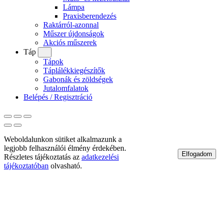
Lámpa
Praxisberendezés
Raktárról-azonnal
Műszer újdonságok
Akciós műszerek
Táp
Tápok
Táplálékkiegészítők
Gabonák és zöldségek
Jutalomfalatok
Belépés / Regisztráció
Weboldalunkon sütiket alkalmazunk a
legjobb felhasználói élmény érdekében.
Elfogadom
Részletes tájékoztatás az
adatkezelési
tájékoztatóban
olvasható.