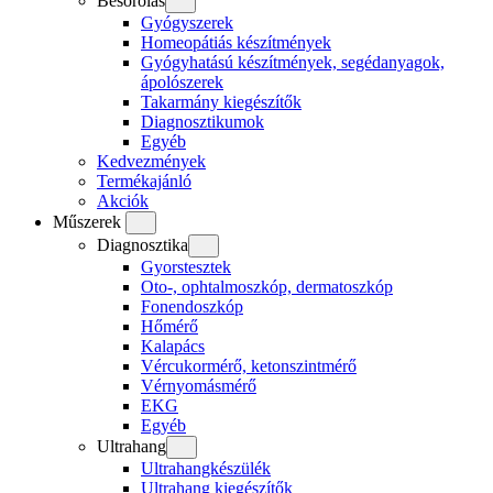
Besorolás
Gyógyszerek
Homeopátiás készítmények
Gyógyhatású készítmények, segédanyagok,
ápolószerek
Takarmány kiegészítők
Diagnosztikumok
Egyéb
Kedvezmények
Termékajánló
Akciók
Műszerek
Diagnosztika
Gyorstesztek
Oto-, ophtalmoszkóp, dermatoszkóp
Fonendoszkóp
Hőmérő
Kalapács
Vércukormérő, ketonszintmérő
Vérnyomásmérő
EKG
Egyéb
Ultrahang
Ultrahangkészülék
Ultrahang kiegészítők