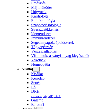
Emésztés
Máj-működés
Húgyutak
Kardiológa
Endokrinológia
Szaporodásbiológia
Stresszcsökkentés
Idegrendszer
Immunrendszer
Segédanyagok, ápolószerek
Tőgyegészség
Vérzéscsillapítás
Vitaminok, ásványi anyag kiegészítők
Vakcinák
Homeopátia
Állatfaj
Kisállat
Kérődző
Sertés
Ló
DRH
díszmadár, rágcsáló, hüllő
Galamb
Baromfi