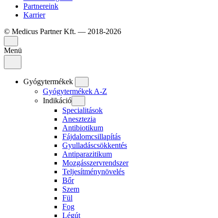
Partnereink
Karrier
© Medicus Partner Kft. — 2018-2026
Menü
Gyógytermékek
Gyógytermékek A-Z
Indikáció
Specialitások
Anesztezia
Antibiotikum
Fájdalomcsillapítás
Gyulladáscsökkentés
Antiparazitikum
Mozgásszervrendszer
Teljesítménynövelés
Bőr
Szem
Fül
Fog
Légút