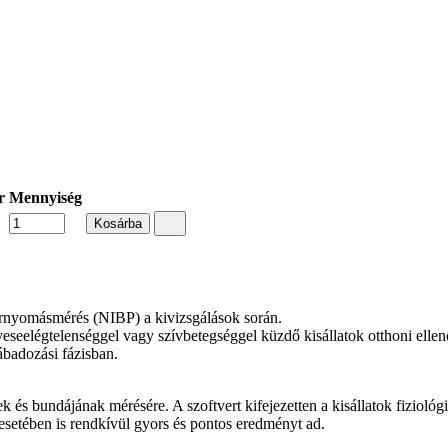
r
Mennyiség
Kosárba
rnyomásmérés (NIBP) a kivizsgálások során.
eseelégtelenséggel vagy szívbetegséggel küzdő kisállatok otthoni ellen
lábadozási fázisban.
 bundájának mérésére. A szoftvert kifejezetten a kisállatok fiziológia
esetében is rendkívül gyors és pontos eredményt ad.