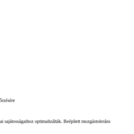
őrzésére
i sajátosságaihoz optimalizálták. Beépített mozgástoleráns