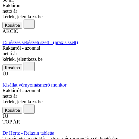
Raktáron
nettó ár
kérlek, jelentkezz be
Kosárba
AKCIÓ
15 részes sebészeti szett - (praxis szett)
Raktárról - azonnal
nettó ár
kérlek, jelentkezz be
Kosárba
ÚJ
Kisállat vérnyomásmérő monitor
Raktárról - azonnal
nettó ár
kérlek, jelentkezz be
Kosárba
ÚJ
TOP ÁR
Dr Hertz - Relaxin tabletta
Természetes megoldás a stressz és szorongás csökkentésére.