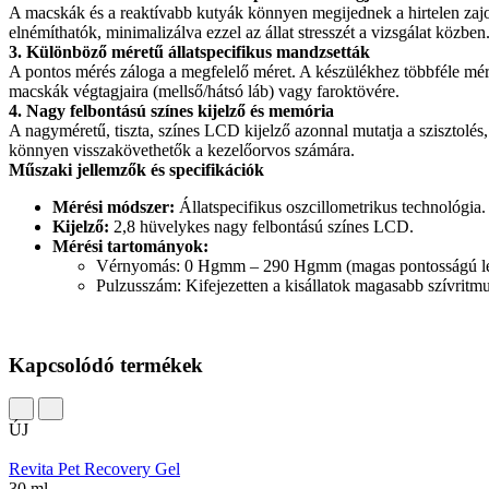
A macskák és a reaktívabb kutyák könnyen megijednek a hirtelen zaj
elnémíthatók, minimalizálva ezzel az állat stresszét a vizsgálat közben
3. Különböző méretű állatspecifikus mandzsetták
A pontos mérés záloga a megfelelő méret. A készülékhez többféle méret
macskák végtagjaira (mellső/hátsó láb) vagy faroktövére.
4. Nagy felbontású színes kijelző és memória
A nagyméretű, tiszta, színes LCD kijelző azonnal mutatja a szisztolés
könnyen visszakövethetők a kezelőorvos számára.
Műszaki jellemzők és specifikációk
Mérési módszer:
Állatspecifikus oszcillometrikus technológia.
Kijelző:
2,8 hüvelykes nagy felbontású színes LCD.
Mérési tartományok:
Vérnyomás: 0 Hgmm – 290 Hgmm (magas pontosságú lépc
Pulzusszám: Kifejezetten a kisállatok magasabb szívritm
Kapcsolódó termékek
ÚJ
Revita Pet Recovery Gel
30 ml