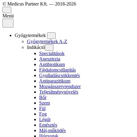
© Medicus Partner Kft. — 2018-2026
Menü
Gyógytermékek
Gyógytermékek A-Z
Indikáció
Specialitások
Anesztezia
Antibiotikum
Fájdalomcsillapítás
Gyulladáscsökkentés
Antiparazitikum
Mozgásszervrendszer
Teljesítménynövelés
Bőr
Szem
Fül
Fog
Légút
Emésztés
Máj-működés
Húgyutak