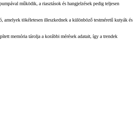
umpával működik, a riasztások és hangjelzések pedig teljesen
tó, amelyek tökéletesen illeszkednek a különböző testméretű kutyák és
ített memória tárolja a korábbi mérések adatait, így a trendek