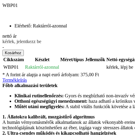
WBP01
Elérhető:
Raktárról-azonnal
nettó ár
kérlek, jelentkezz be
-
Kosárhoz
Cikkszám
Készlet
Méret/típus
Jellemzők
Nettó egységá
WBP01
Raktárról-azonnal
kérlek, lépj be
* A forint ár alapja a napi euró árfolyam: 375,00 Ft
Termékleírás
Főbb alkalmazási területek
Klinikai rutinellenőrzés:
Gyors és megbízható non-invazív vé
Otthoni egészségügyi menedzsment:
haza adható a krónikus v
Műtét utáni megfigyelés:
A stabil vitális funkciók követése a 
1. Állatokra kalibrált, mozgástűrő algoritmus
A humán vérnyomásmérők alkalmatlanok az állatok vékonyabb ereinek és
technológiájának köszönhetően az éber, izgága vagy stresszes állatok 
2. Ultra-csendes működés és kikapcsolható hangjelzések