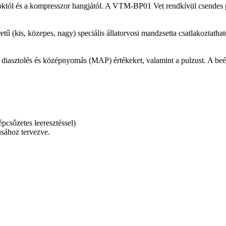
októl és a kompresszor hangjától. A VTM-BP01 Vet rendkívül csendes p
.
ű (kis, közepes, nagy) speciális állatorvosi mandzsetta csatlakoztatha
, diasztolés és középnyomás (MAP) értékeket, valamint a pulzust. A beép
sőzetes leeresztéssel)
usához tervezve.