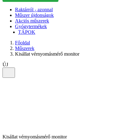
Raktárról - azonnal
Műszer újdonságok
Akciós műszerek
Gyógytermékek
TÁPOK
Főoldal
Műszerek
Kisállat vérnyomásmérő monitor
ÚJ
Kisállat vérnyomásmérő monitor