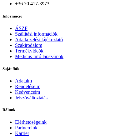
+36 70 417-3973
Információ
ÁSZF
Szállítási információk
Adatkezelési tájékoztató
Szakirodalom
Termékvideók
Medicus Infó lapszámok
Saját fiók
Adataim
Rendeléseim
Kedvenceim
Jelszóváltoztatás
Rólunk
Elérhetőségeink
Partnereink
Karrier