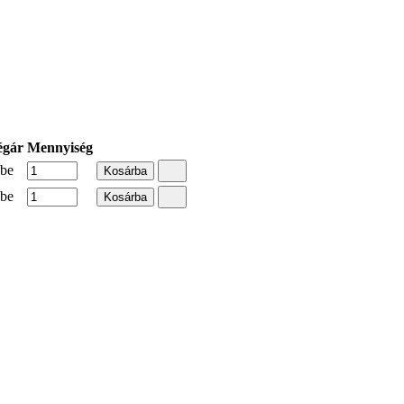
égár
Mennyiség
 be
Kosárba
 be
Kosárba