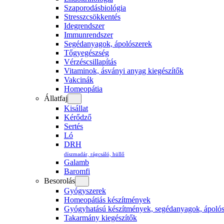
Szaporodásbiológia
Stresszcsökkentés
Idegrendszer
Immunrendszer
Segédanyagok, ápolószerek
Tőgyegészség
Vérzéscsillapítás
Vitaminok, ásványi anyag kiegészítők
Vakcinák
Homeopátia
Állatfaj
Kisállat
Kérődző
Sertés
Ló
DRH
díszmadár, rágcsáló, hüllő
Galamb
Baromfi
Besorolás
Gyógyszerek
Homeopátiás készítmények
Gyógyhatású készítmények, segédanyagok, ápoló
Takarmány kiegészítők