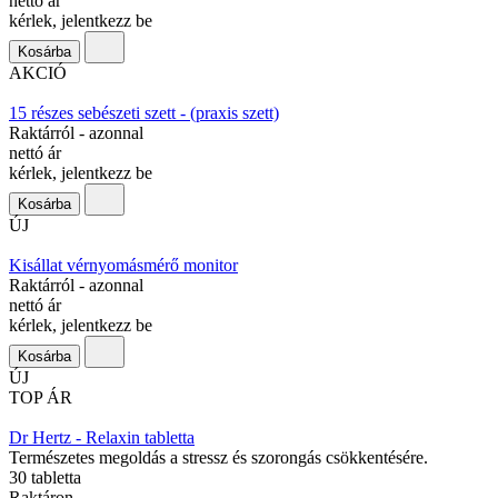
nettó ár
kérlek, jelentkezz be
Kosárba
AKCIÓ
15 részes sebészeti szett - (praxis szett)
Raktárról - azonnal
nettó ár
kérlek, jelentkezz be
Kosárba
ÚJ
Kisállat vérnyomásmérő monitor
Raktárról - azonnal
nettó ár
kérlek, jelentkezz be
Kosárba
ÚJ
TOP ÁR
Dr Hertz - Relaxin tabletta
Természetes megoldás a stressz és szorongás csökkentésére.
30 tabletta
Raktáron