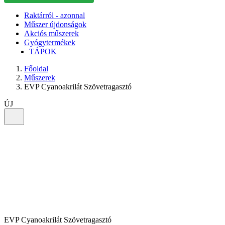
Raktárról - azonnal
Műszer újdonságok
Akciós műszerek
Gyógytermékek
TÁPOK
Főoldal
Műszerek
EVP Cyanoakrilát Szövetragasztó
ÚJ
EVP Cyanoakrilát Szövetragasztó