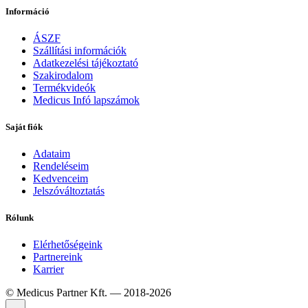
Információ
ÁSZF
Szállítási információk
Adatkezelési tájékoztató
Szakirodalom
Termékvideók
Medicus Infó lapszámok
Saját fiók
Adataim
Rendeléseim
Kedvenceim
Jelszóváltoztatás
Rólunk
Elérhetőségeink
Partnereink
Karrier
© Medicus Partner Kft. — 2018-2026