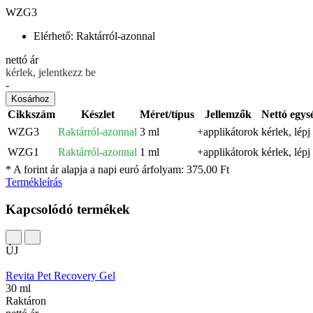
WZG3
Elérhető:
Raktárról-azonnal
nettó ár
kérlek, jelentkezz be
-
Kosárhoz
Cikkszám
Készlet
Méret/típus
Jellemzők
Nettó egys
WZG3
Raktárról-azonnal
3 ml
+applikátorok
kérlek, lépj
WZG1
Raktárról-azonnal
1 ml
+applikátorok
kérlek, lépj
* A forint ár alapja a napi euró árfolyam: 375,00 Ft
Termékleírás
Kapcsolódó termékek
ÚJ
Revita Pet Recovery Gel
30 ml
Raktáron