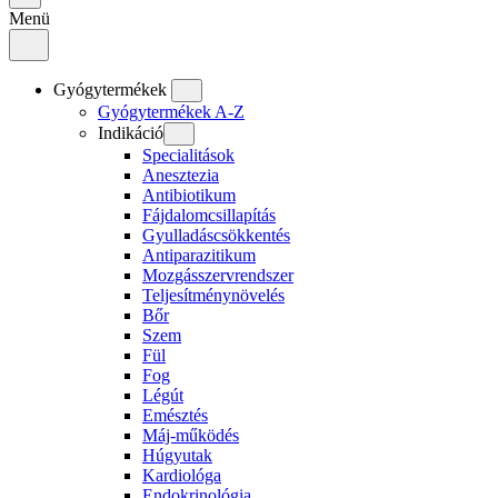
Menü
Gyógytermékek
Gyógytermékek A-Z
Indikáció
Specialitások
Anesztezia
Antibiotikum
Fájdalomcsillapítás
Gyulladáscsökkentés
Antiparazitikum
Mozgásszervrendszer
Teljesítménynövelés
Bőr
Szem
Fül
Fog
Légút
Emésztés
Máj-működés
Húgyutak
Kardiológa
Endokrinológia