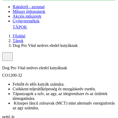
Raktárról - azonnal
Műszer újdonságok
Akciós műszerek
Gyógytermékek
TÁPOK
Főoldal
Tápok
Dog Pro Vital nedves eledel kutyáknak
Dog Pro Vital nedves eledel kutyáknak
CO1200-32
Felnőtt és idős kutyák számára.
Csökkent teljesítőképesség és mozgáskedv esetén.
Tápanyagok a szív, az agy, az idegrendszer és az ízületek
támogatására.
Közepes láncú zsírsavak (MCT) mint alternatív energiaforrás
az agy számára.
nettó ár