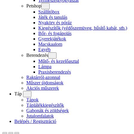
Természetgyógyászat
Petshop
Szállítóbox
Játék és tanulás
Nyakörv és póráz
Kiegészítők (védőszemüveg, hűsítő kabát, stb.)
Bőr- és fogápolás
Gyerekjátékok
Macskaalom
Egyéb
Berendezés
Műtő- és kezelőasztal
Lámpa
Praxisberendezés
Raktárról-azonnal
Műszer újdonságok
Akciós műszerek
Táp
Tápok
Táplálékkiegészítők
Gabonák és zöldségek
Jutalomfalatok
Belépés / Regisztráció