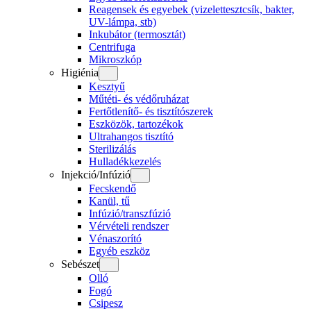
Reagensek és egyebek (vizelettesztcsík, bakter,
UV-lámpa, stb)
Inkubátor (termosztát)
Centrifuga
Mikroszkóp
Higiénia
Kesztyű
Műtéti- és védőruházat
Fertőtlenítő- és tisztítószerek
Eszközök, tartozékok
Ultrahangos tisztító
Sterilizálás
Hulladékkezelés
Injekció/Infúzió
Fecskendő
Kanül, tű
Infúzió/transzfúzió
Vérvételi rendszer
Vénaszorító
Egyéb eszköz
Sebészet
Olló
Fogó
Csipesz