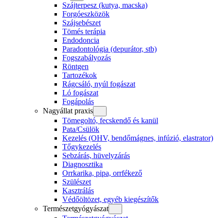
Szájterpesz (kutya, macska)
Forgóeszközök
Szájsebészet
Tömés terápia
Endodoncia
Paradontológia (depurátor, stb)
Fogszabályozás
Röntgen
Tartozékok
Rágcsáló, nyúl fogászat
Ló fogászat
Fogápolás
Nagyállat praxis
Tömegoltó, fecskendő és kanül
Pata/Csülök
Kezelés (OHV, bendőmágnes, infúzió, elastrator)
Tőgykezelés
Sebzárás, hüvelyzárás
Diagnosztika
Orrkarika, pipa, orrfékező
Szülészet
Kasztrálás
Védőöltözet, egyéb kiegészítők
Természetgyógyászat