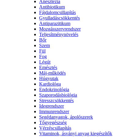
Anesztezia
Antibiotikum
Fájdalomcsillapítás
Gyulladáscsökkentés
Antiparazitikum
Mozgásszervrendszer
Teljesítménynövelés
Bőr
Szem
Fül
Fog
Légút
Emésztés
Máj-működés
Húgyutak
Kardiológa
Endokrinológia
Szaporodásbiológia
Stresszcsökkentés
Idegrendszer
Immunrendszer
Segédanyagok, ápolószerek
Tőgyegészség
Vérzéscsillapítás
Vitaminok, ásványi anyag kiegészítők