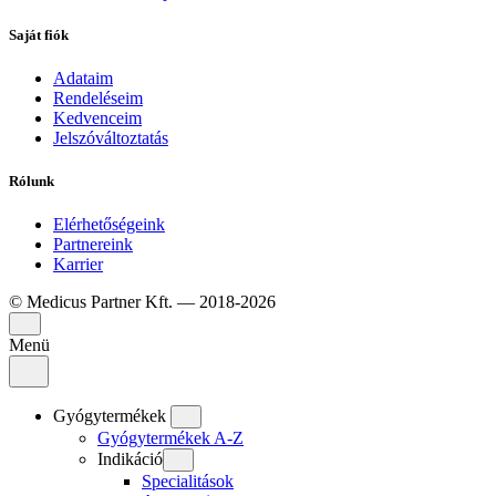
Saját fiók
Adataim
Rendeléseim
Kedvenceim
Jelszóváltoztatás
Rólunk
Elérhetőségeink
Partnereink
Karrier
© Medicus Partner Kft. — 2018-2026
Menü
Gyógytermékek
Gyógytermékek A-Z
Indikáció
Specialitások