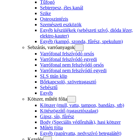
Tűfogó
Sebterpesz, éles kanál
Szike
Osteoszintézis
Szemészeti eszközök
Egyéb készülékek (sebészeti szívó, dióda lézer,
elektro-kauter)
Egyéb (kampó, szonda, fűrész, spekulum)
Sebzárás, varróanyagok
Varrófonal felszívódó orsós
Varrófonal felszívódó egyedi
Varrófonal nem felszívódó orsós
Varrófonal nem felszívódó egyedi
SLS titán klip
Bőrkapcsoló, szövetragasztó
Sebésztű
Egyéb
Kötszer, műtéti fólia
Kötszer (mull, vatta, tampon, bandázs, stb)
Kötésrögzítő (ragasztószalag)
Gipsz, sín, fűrész
Body (Speciális védőruhák), hasi kötszer
Műtéti fólia
Egyéb (papírvatta, nedvszívó betegalátét)
Kezelés