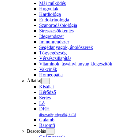
Máj-működés
Húgyutak
Kardiológa
Endokrinológia
Szaporodásbiológia
Stresszcsökkentés
Idegrendszer
Immunrendszer
Segédanyagok, ápolószerek
Tőgyegészség
Vérzéscsillapítás
Vitaminok, ásványi anyag kiegészítők
Vakcinák
Homeopátia
Állatfaj
Kisállat
Kérődző
Sertés
Ló
DRH
díszmadár, rágcsáló, hüllő
Galamb
Baromfi
Besorolás