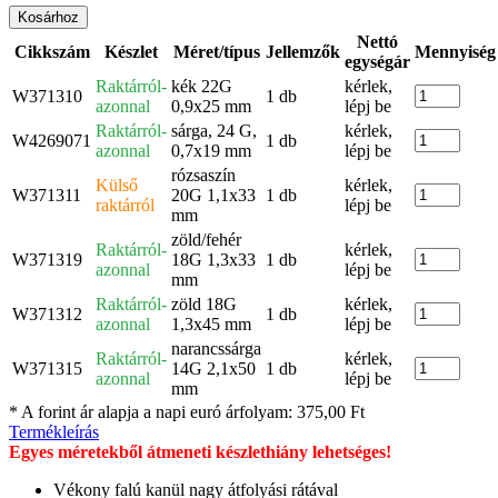
Kosárhoz
Nettó
Cikkszám
Készlet
Méret/típus
Jellemzők
Mennyiség
egységár
Raktárról-
kék 22G
kérlek,
W371310
1 db
azonnal
0,9x25 mm
lépj be
Raktárról-
sárga, 24 G,
kérlek,
W4269071
1 db
azonnal
0,7x19 mm
lépj be
rózsaszín
Külső
kérlek,
W371311
20G 1,1x33
1 db
raktárról
lépj be
mm
zöld/fehér
Raktárról-
kérlek,
W371319
18G 1,3x33
1 db
azonnal
lépj be
mm
Raktárról-
zöld 18G
kérlek,
W371312
1 db
azonnal
1,3x45 mm
lépj be
narancssárga
Raktárról-
kérlek,
W371315
14G 2,1x50
1 db
azonnal
lépj be
mm
* A forint ár alapja a napi euró árfolyam: 375,00 Ft
Termékleírás
Egyes méretekből átmeneti készlethiány lehetséges!
Vékony falú kanül nagy átfolyási rátával