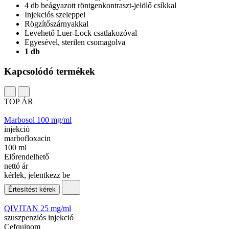
4 db beágyazott röntgenkontraszt-jelölő csíkkal
Injekciós szeleppel
Rögzítőszárnyakkal
Levehető Luer-Lock csatlakozóval
Egyesével, sterilen csomagolva
1 db
Kapcsolódó termékek
TOP ÁR
Marbosol 100 mg/ml
injekció
marbofloxacin
100 ml
Előrendelhető
nettó ár
kérlek, jelentkezz be
Értesítést kérek
QIVITAN 25 mg/ml
szuszpenziós injekció
Cefquinom