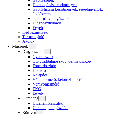
Gyógyszerek
Homeopátiás készítmények
Gyógyhatású készítmények, segédanyagok,
ápolószerek
Takarmány kiegészítők
Diagnosztikumok
Egyéb
Kedvezmények
Termékajánló
Akciók
Műszerek
Diagnosztika
Gyorstesztek
Oto-, ophtalmoszkóp, dermatoszkóp
Fonendoszkóp
Hőmérő
Kalapács
Vércukormérő, ketonszintmérő
Vérnyomásmérő
EKG
Egyéb
Ultrahang
Ultrahangkészülék
Ultrahang kiegészítők
Röntgen