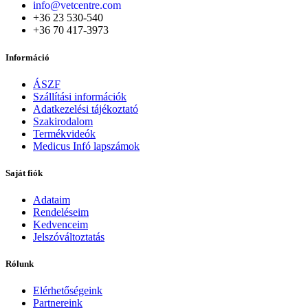
info@vetcentre.com
+36 23 530-540
+36 70 417-3973
Információ
ÁSZF
Szállítási információk
Adatkezelési tájékoztató
Szakirodalom
Termékvideók
Medicus Infó lapszámok
Saját fiók
Adataim
Rendeléseim
Kedvenceim
Jelszóváltoztatás
Rólunk
Elérhetőségeink
Partnereink