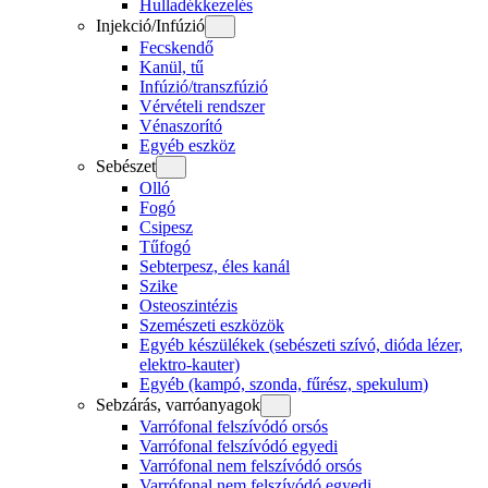
Hulladékkezelés
Injekció/Infúzió
Fecskendő
Kanül, tű
Infúzió/transzfúzió
Vérvételi rendszer
Vénaszorító
Egyéb eszköz
Sebészet
Olló
Fogó
Csipesz
Tűfogó
Sebterpesz, éles kanál
Szike
Osteoszintézis
Szemészeti eszközök
Egyéb készülékek (sebészeti szívó, dióda lézer,
elektro-kauter)
Egyéb (kampó, szonda, fűrész, spekulum)
Sebzárás, varróanyagok
Varrófonal felszívódó orsós
Varrófonal felszívódó egyedi
Varrófonal nem felszívódó orsós
Varrófonal nem felszívódó egyedi