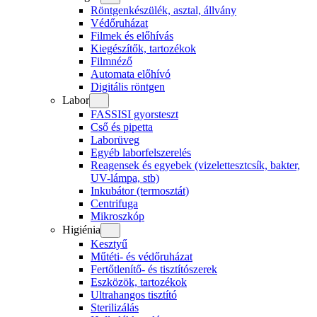
Röntgenkészülék, asztal, állvány
Védőruházat
Filmek és előhívás
Kiegészítők, tartozékok
Filmnéző
Automata előhívó
Digitális röntgen
Labor
FASSISI gyorsteszt
Cső és pipetta
Laborüveg
Egyéb laborfelszerelés
Reagensek és egyebek (vizelettesztcsík, bakter,
UV-lámpa, stb)
Inkubátor (termosztát)
Centrifuga
Mikroszkóp
Higiénia
Kesztyű
Műtéti- és védőruházat
Fertőtlenítő- és tisztítószerek
Eszközök, tartozékok
Ultrahangos tisztító
Sterilizálás