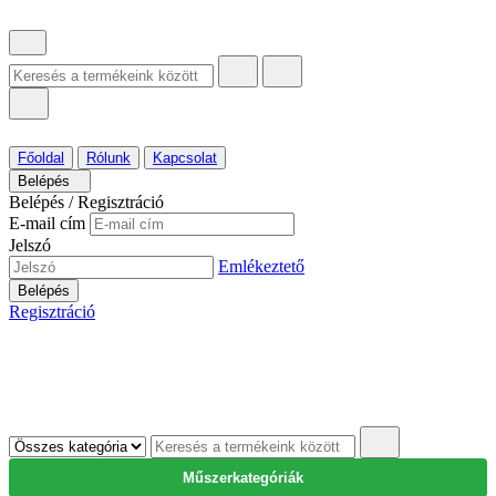
Főoldal
Rólunk
Kapcsolat
Belépés
Belépés / Regisztráció
E-mail cím
Jelszó
Emlékeztető
Belépés
Regisztráció
Műszerkategóriák