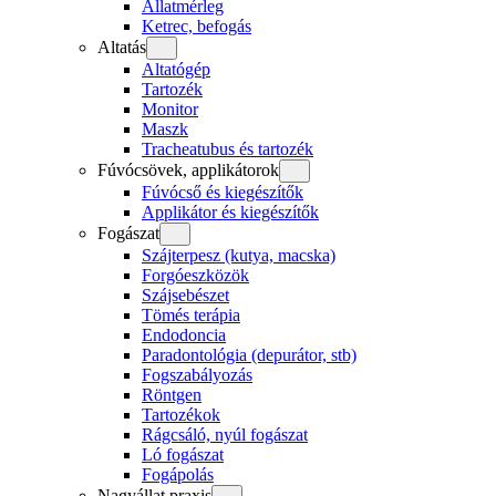
Állatmérleg
Ketrec, befogás
Altatás
Altatógép
Tartozék
Monitor
Maszk
Tracheatubus és tartozék
Fúvócsövek, applikátorok
Fúvócső és kiegészítők
Applikátor és kiegészítők
Fogászat
Szájterpesz (kutya, macska)
Forgóeszközök
Szájsebészet
Tömés terápia
Endodoncia
Paradontológia (depurátor, stb)
Fogszabályozás
Röntgen
Tartozékok
Rágcsáló, nyúl fogászat
Ló fogászat
Fogápolás
Nagyállat praxis