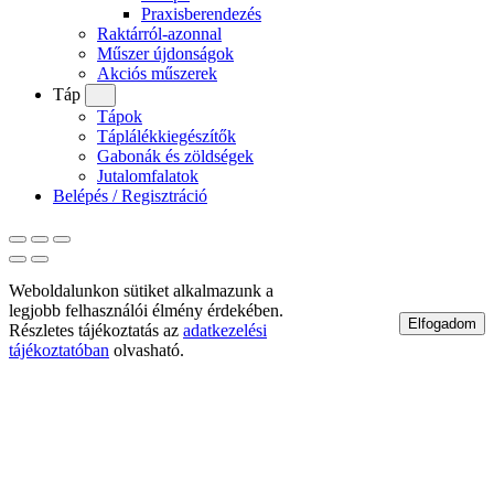
Praxisberendezés
Raktárról-azonnal
Műszer újdonságok
Akciós műszerek
Táp
Tápok
Táplálékkiegészítők
Gabonák és zöldségek
Jutalomfalatok
Belépés / Regisztráció
Weboldalunkon sütiket alkalmazunk a
legjobb felhasználói élmény érdekében.
Elfogadom
Részletes tájékoztatás az
adatkezelési
tájékoztatóban
olvasható.