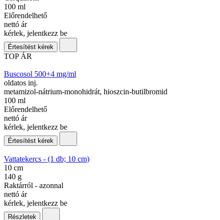
100 ml
Előrendelhető
nettó ár
kérlek, jelentkezz be
Értesítést kérek
TOP ÁR
Buscosol 500+4 mg/ml
oldatos inj.
metamizol-nátrium-monohidrát, hioszcin-butilbromid
100 ml
Előrendelhető
nettó ár
kérlek, jelentkezz be
Értesítést kérek
Vattatekercs - (1 db; 10 cm)
10 cm
140 g
Raktárról - azonnal
nettó ár
kérlek, jelentkezz be
Részletek