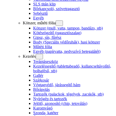
SLS titán klip
Bőrkapcsoló, szövetragasztó
Sebésztű
Egyéb
Kötszer, műtéti fólia
Kötszer (mull, vatta, tampon, bandázs, stb)
Kötésrögzítő (ragasztószalag)
Gipsz, sín, fűrész
Body (Speciális védőruhák), hasi kötszer
Műtéti fólia
Egyéb (papírvatta, nedvszívó betegalátét)
Kezelés
Terápiáseszköz
Kezeléssegítő (tablettabeadó, kullancseltávolító,
bolhafésű, stb)
Gallér
Szájkosár
Végtagvédő, járássegítő hám
Bőrápolás
Tartozék (palackok, tégelyek, zacskók, stb)
Nyírógép és tartozék
Jelölő, azonosító (chip, tetoválás)
Karomvágó
Szonda, katéter