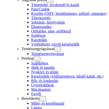
Tömegoltó, fecskendő és kanül
Pata/Csülök
Kezelés (OHV, bendőmágnes, infúzió, elastrator)
Tőgykezelés
Sebzárás, hüvelyzárás
Diagnosztika
Orrkarika, pipa, orrfékező
Szülészet
Kasztrálás
Védőöltözet, egyéb kiegészítők
Természetgyógyászat
Természetgyógyászat
Petshop
Szállítóbox
Játék és tanulás
Nyakörv és póráz
Kiegészítők (védőszemüveg, hűsítő kabát, stb.)
Bőr- és fogápolás
Gyerekjátékok
Macskaalom
Egyéb
Berendezés
Műtő- és kezelőasztal
Lámpa