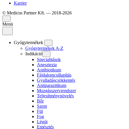
Karrier
© Medicus Partner Kft. — 2018-2026
Menü
Gyógytermékek
Gyógytermékek A-Z
Indikáció
Specialitások
Anesztezia
Antibiotikum
Fájdalomcsillapítás
Gyulladáscsökkentés
Antiparazitikum
Mozgásszervrendszer
Teljesítménynövelés
Bőr
Szem
Fül
Fog
Légút
Emésztés