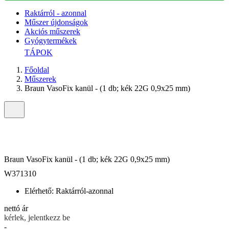
Raktárról - azonnal
Műszer újdonságok
Akciós műszerek
Gyógytermékek
TÁPOK
Főoldal
Műszerek
Braun VasoFix kanül - (1 db; kék 22G 0,9x25 mm)
Braun VasoFix kanül - (1 db; kék 22G 0,9x25 mm)
W371310
Elérhető:
Raktárról-azonnal
nettó ár
kérlek, jelentkezz be
-