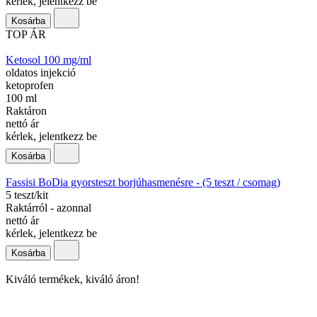
kérlek, jelentkezz be
Kosárba
TOP ÁR
Ketosol 100 mg/ml
oldatos injekció
ketoprofen
100 ml
Raktáron
nettó ár
kérlek, jelentkezz be
Kosárba
Fassisi BoDia gyorsteszt borjúhasmenésre - (5 teszt / csomag)
5 teszt/kit
Raktárról - azonnal
nettó ár
kérlek, jelentkezz be
Kosárba
Kiváló termékek, kiváló áron!