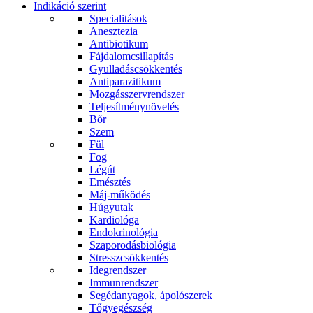
Indikáció szerint
Specialitások
Anesztezia
Antibiotikum
Fájdalomcsillapítás
Gyulladáscsökkentés
Antiparazitikum
Mozgásszervrendszer
Teljesítménynövelés
Bőr
Szem
Fül
Fog
Légút
Emésztés
Máj-működés
Húgyutak
Kardiológa
Endokrinológia
Szaporodásbiológia
Stresszcsökkentés
Idegrendszer
Immunrendszer
Segédanyagok, ápolószerek
Tőgyegészség