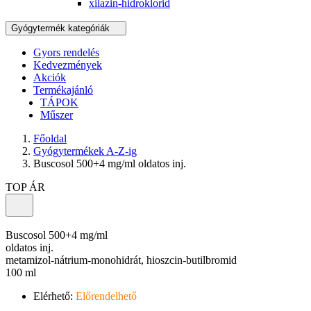
xilazin-hidroklorid
Gyógytermék kategóriák
Gyors rendelés
Kedvezmények
Akciók
Termékajánló
TÁPOK
Műszer
Főoldal
Gyógytermékek A-Z-ig
Buscosol 500+4 mg/ml oldatos inj.
TOP ÁR
Buscosol 500+4 mg/ml
oldatos inj.
metamizol-nátrium-monohidrát, hioszcin-butilbromid
100 ml
Elérhető:
Előrendelhető