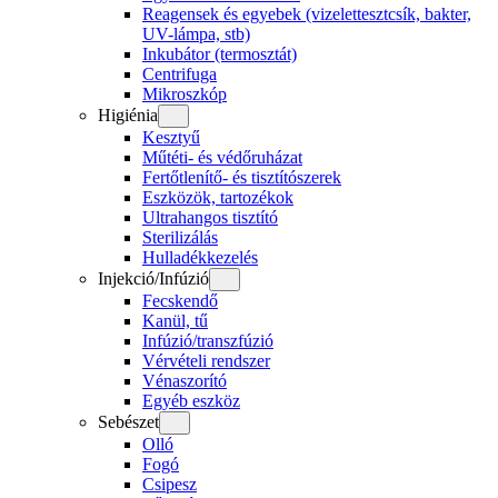
Reagensek és egyebek (vizelettesztcsík, bakter,
UV-lámpa, stb)
Inkubátor (termosztát)
Centrifuga
Mikroszkóp
Higiénia
Kesztyű
Műtéti- és védőruházat
Fertőtlenítő- és tisztítószerek
Eszközök, tartozékok
Ultrahangos tisztító
Sterilizálás
Hulladékkezelés
Injekció/Infúzió
Fecskendő
Kanül, tű
Infúzió/transzfúzió
Vérvételi rendszer
Vénaszorító
Egyéb eszköz
Sebészet
Olló
Fogó
Csipesz