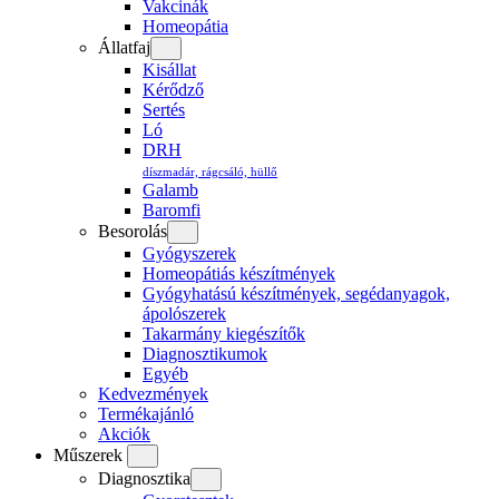
Vakcinák
Homeopátia
Állatfaj
Kisállat
Kérődző
Sertés
Ló
DRH
díszmadár, rágcsáló, hüllő
Galamb
Baromfi
Besorolás
Gyógyszerek
Homeopátiás készítmények
Gyógyhatású készítmények, segédanyagok,
ápolószerek
Takarmány kiegészítők
Diagnosztikumok
Egyéb
Kedvezmények
Termékajánló
Akciók
Műszerek
Diagnosztika