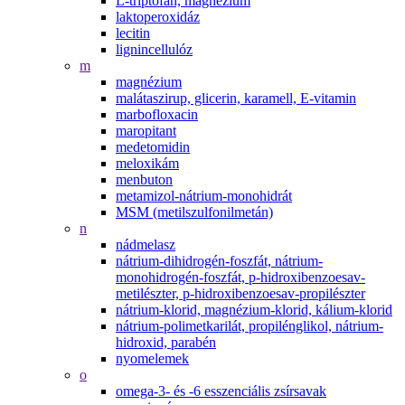
L-triptofán, magnézium
laktoperoxidáz
lecitin
lignincellulóz
m
magnézium
malátaszirup, glicerin, karamell, E-vitamin
marbofloxacin
maropitant
medetomidin
meloxikám
menbuton
metamizol-nátrium-monohidrát
MSM (metilszulfonilmetán)
n
nádmelasz
nátrium-dihidrogén-foszfát, nátrium-
monohidrogén-foszfát, p-hidroxibenzoesav-
metilészter, p-hidroxibenzoesav-propilészter
nátrium-klorid, magnézium-klorid, kálium-klorid
nátrium-polimetkarilát, propilénglikol, nátrium-
hidroxid, parabén
nyomelemek
o
omega-3- és -6 esszenciális zsírsavak