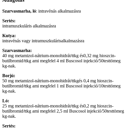
Szarvasmarha, ló
: intravénás alkalmazásra
Sertés:
intramuszkuláris alkalmazásra
Kutya:
intravénás vagy intramuszkulárisalkalmazásra
Szarvasmarha:
40 mg metamizol-nátrium-monohidrát/ttkg és0,32 mg hioszcin-
butilbromid/ttkg ami megfelel 4 ml Buscosol injekció/50testtömeg
kg-nak.
Borjú:
50 mg metamizol-nátrium-monohidrát/ttkgés 0,4 mg hioszcin-
butilbromid/ttkg ami megfelel 1 ml Buscosol injekció/10testtömeg
kg-nak.
Ló:
25 mg metamizol-nátrium-monohidrát/ttkg és0,2 mg hioszcin-
butilbromid/ttkg ami megfelel 2,5 ml Buscosol injekció/50testtömeg
kg-nak.
Sertés: