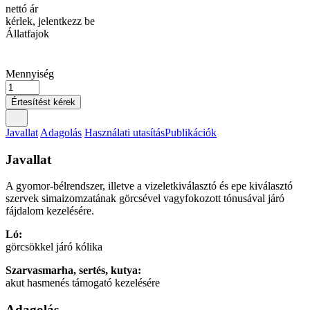
nettó ár
kérlek, jelentkezz be
Állatfajok
Mennyiség
Értesítést kérek
Javallat
Adagolás
Használati utasítás
Publikációk
Javallat
A gyomor-bélrendszer, illetve a vizeletkiválasztó és epe kiválasztó
szervek simaizomzatának görcsével vagyfokozott tónusával járó
fájdalom kezelésére.
Ló:
görcsökkel járó kólika
Szarvasmarha, sertés, kutya:
akut hasmenés támogató kezelésére
Adagolás