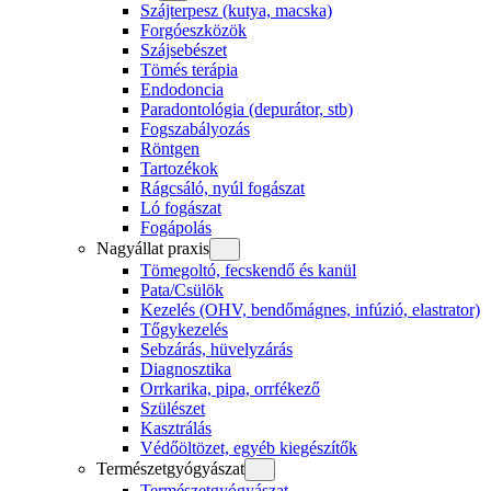
Szájterpesz (kutya, macska)
Forgóeszközök
Szájsebészet
Tömés terápia
Endodoncia
Paradontológia (depurátor, stb)
Fogszabályozás
Röntgen
Tartozékok
Rágcsáló, nyúl fogászat
Ló fogászat
Fogápolás
Nagyállat praxis
Tömegoltó, fecskendő és kanül
Pata/Csülök
Kezelés (OHV, bendőmágnes, infúzió, elastrator)
Tőgykezelés
Sebzárás, hüvelyzárás
Diagnosztika
Orrkarika, pipa, orrfékező
Szülészet
Kasztrálás
Védőöltözet, egyéb kiegészítők
Természetgyógyászat
Természetgyógyászat