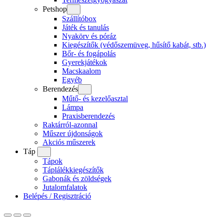
Petshop
Szállítóbox
Játék és tanulás
Nyakörv és póráz
Kiegészítők (védőszemüveg, hűsítő kabát, stb.)
Bőr- és fogápolás
Gyerekjátékok
Macskaalom
Egyéb
Berendezés
Műtő- és kezelőasztal
Lámpa
Praxisberendezés
Raktárról-azonnal
Műszer újdonságok
Akciós műszerek
Táp
Tápok
Táplálékkiegészítők
Gabonák és zöldségek
Jutalomfalatok
Belépés / Regisztráció