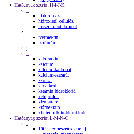
Hatóanyag szerint H-I-J-K
h
hialuronsav
hidroxietil-cellulóz
hioszcin-butilbromid
i
ivermektin
izoflurán
j
k
kabergolin
kálcium
kálcium-karbonát
kálcium-sztearát
kámfor
karvakrol
ketamin-hidroklorid
ketoprofen
klenbuterol
klórhexidin
klórtetraciklin-hidroklorid
Hatóanyag szerint L-M-N-O
l
100% természetes lenolaj