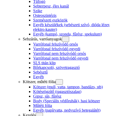
Tűfogó
Sebterpesz, éles kanál
Szike
Osteoszintézis
Szemészeti eszközök
Egyéb készülékek (sebészeti szívó, dióda lézer,
elektro-kauter)
Egyéb (kampó, szonda, fűrész, spekulum)
Sebzárás, varróanyagok
Varrófonal felszívódó orsós
Varrófonal felszívódó egyedi
Varrófonal nem felszívódó orsós
Varrófonal nem felszívódó egyedi
SLS titán klip
Bőrkapcsoló, szövetragasztó
Sebésztű
Egyéb
Kötszer, műtéti fólia
Kötszer (mull, vatta, tampon, bandázs, stb)
Kötésrögzítő (ragasztószalag)
Gipsz, sín, fűrész
Body (Speciális védőruhák), hasi kötszer
Műtéti fólia
Egyéb (papírvatta, nedvszívó betegalátét)
Kezelés