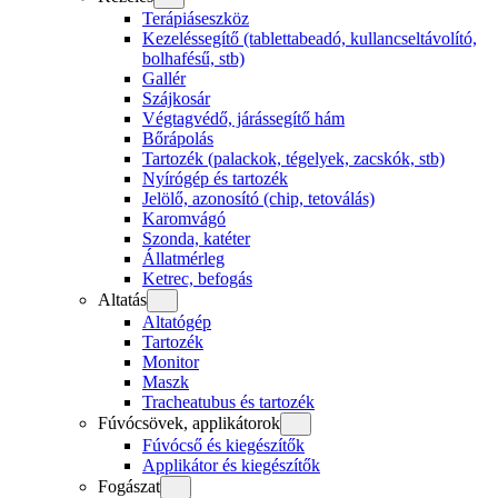
Terápiáseszköz
Kezeléssegítő (tablettabeadó, kullancseltávolító,
bolhafésű, stb)
Gallér
Szájkosár
Végtagvédő, járássegítő hám
Bőrápolás
Tartozék (palackok, tégelyek, zacskók, stb)
Nyírógép és tartozék
Jelölő, azonosító (chip, tetoválás)
Karomvágó
Szonda, katéter
Állatmérleg
Ketrec, befogás
Altatás
Altatógép
Tartozék
Monitor
Maszk
Tracheatubus és tartozék
Fúvócsövek, applikátorok
Fúvócső és kiegészítők
Applikátor és kiegészítők
Fogászat