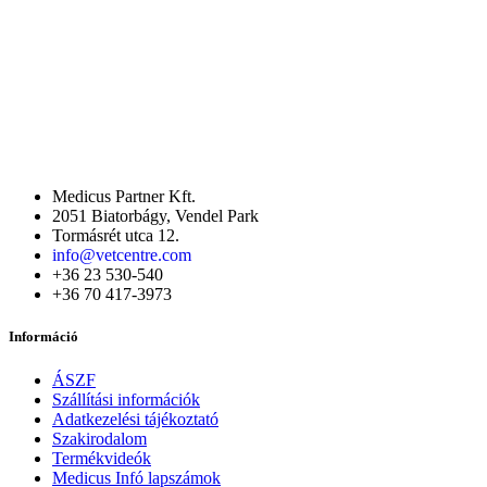
Medicus Partner Kft.
2051 Biatorbágy, Vendel Park
Tormásrét utca 12.
info@vetcentre.com
+36 23 530-540
+36 70 417-3973
Információ
ÁSZF
Szállítási információk
Adatkezelési tájékoztató
Szakirodalom
Termékvideók
Medicus Infó lapszámok