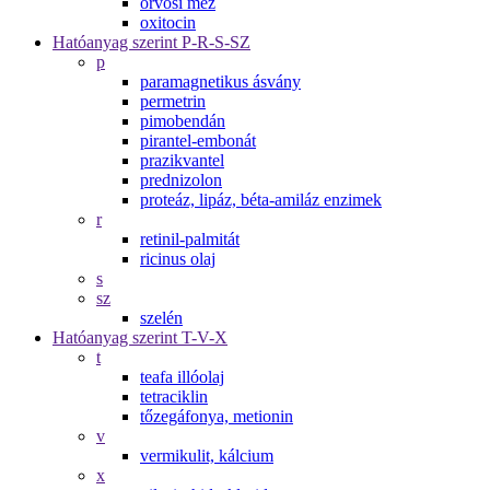
orvosi méz
oxitocin
Hatóanyag szerint P-R-S-SZ
p
paramagnetikus ásvány
permetrin
pimobendán
pirantel-embonát
prazikvantel
prednizolon
proteáz, lipáz, béta-amiláz enzimek
r
retinil-palmitát
ricinus olaj
s
sz
szelén
Hatóanyag szerint T-V-X
t
teafa illóolaj
tetraciklin
tőzegáfonya, metionin
v
vermikulit, kálcium
x