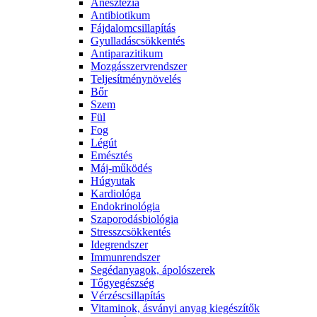
Anesztezia
Antibiotikum
Fájdalomcsillapítás
Gyulladáscsökkentés
Antiparazitikum
Mozgásszervrendszer
Teljesítménynövelés
Bőr
Szem
Fül
Fog
Légút
Emésztés
Máj-működés
Húgyutak
Kardiológa
Endokrinológia
Szaporodásbiológia
Stresszcsökkentés
Idegrendszer
Immunrendszer
Segédanyagok, ápolószerek
Tőgyegészség
Vérzéscsillapítás
Vitaminok, ásványi anyag kiegészítők