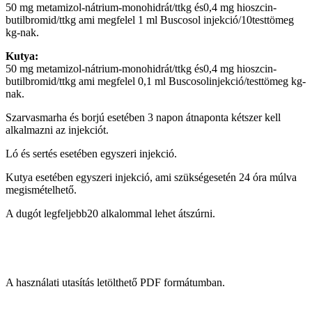
50 mg metamizol-nátrium-monohidrát/ttkg és0,4 mg hioszcin-
butilbromid/ttkg ami megfelel 1 ml Buscosol injekció/10testtömeg
kg-nak.
Kutya:
50 mg metamizol-nátrium-monohidrát/ttkg és0,4 mg hioszcin-
butilbromid/ttkg ami megfelel 0,1 ml Buscosolinjekció/testtömeg kg-
nak.
Szarvasmarha és borjú esetében 3 napon átnaponta kétszer kell
alkalmazni az injekciót.
Ló és sertés esetében egyszeri injekció.
Kutya esetében egyszeri injekció, ami szükségesetén 24 óra múlva
megismételhető.
A dugót legfeljebb20 alkalommal lehet átszúrni.
A használati utasítás letölthető PDF formátumban.