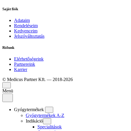
Saját fiók
Adataim
Rendeléseim
Kedvenceim
Jelszóváltoztatás
Rólunk
Elérhetőségeink
Partnereink
Karrier
© Medicus Partner Kft. — 2018-2026
Menü
Gyógytermékek
Gyógytermékek A-Z
Indikáció
Specialitások