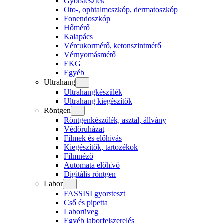
Gyorstesztek
Oto-, ophtalmoszkóp, dermatoszkóp
Fonendoszkóp
Hőmérő
Kalapács
Vércukormérő, ketonszintmérő
Vérnyomásmérő
EKG
Egyéb
Ultrahang
Ultrahangkészülék
Ultrahang kiegészítők
Röntgen
Röntgenkészülék, asztal, állvány
Védőruházat
Filmek és előhívás
Kiegészítők, tartozékok
Filmnéző
Automata előhívó
Digitális röntgen
Labor
FASSISI gyorsteszt
Cső és pipetta
Laborüveg
Egyéb laborfelszerelés