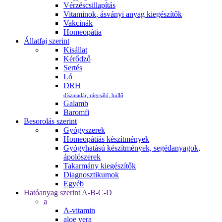
Vérzéscsillapítás
Vitaminok, ásványi anyag kiegészítők
Vakcinák
Homeopátia
Állatfaj szerint
Kisállat
Kérődző
Sertés
Ló
DRH
díszmadár, rágcsáló, hüllő
Galamb
Baromfi
Besorolás szerint
Gyógyszerek
Homeopátiás készítmények
Gyógyhatású készítmények, segédanyagok,
ápolószerek
Takarmány kiegészítők
Diagnosztikumok
Egyéb
Hatóanyag szerint A-B-C-D
a
A-vitamin
aloe vera