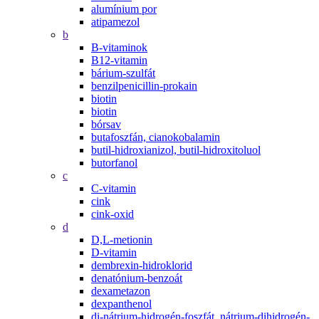
alumínium por
atipamezol
b
B-vitaminok
B12-vitamin
bárium-szulfát
benzilpenicillin-prokain
biotin
biotin
bórsav
butafoszfán, cianokobalamin
butil-hidroxianizol, butil-hidroxitoluol
butorfanol
c
C-vitamin
cink
cink-oxid
d
D,L-metionin
D-vitamin
dembrexin-hidroklorid
denatónium-benzoát
dexametazon
dexpanthenol
di-nátrium-hidrogén-foszfát, nátrium-dihidrogén-