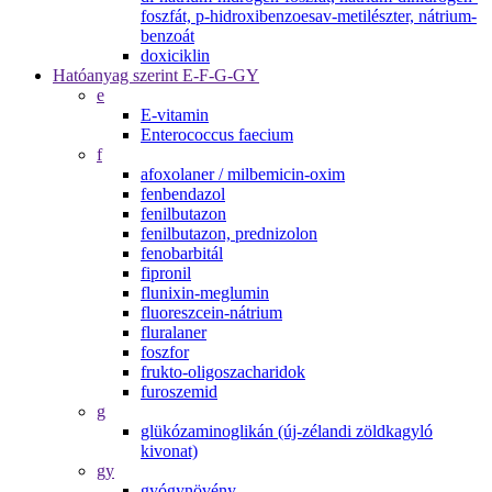
foszfát, p-hidroxibenzoesav-metilészter, nátrium-
benzoát
doxiciklin
Hatóanyag szerint E-F-G-GY
e
E-vitamin
Enterococcus faecium
f
afoxolaner / milbemicin-oxim
fenbendazol
fenilbutazon
fenilbutazon, prednizolon
fenobarbitál
fipronil
flunixin-meglumin
fluoreszcein-nátrium
fluralaner
foszfor
frukto-oligoszacharidok
furoszemid
g
glükózaminoglikán (új-zélandi zöldkagyló
kivonat)
gy
gyógynövény