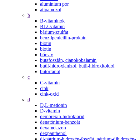
alumínium por
atipamezol
b
B-vitaminok
B12-vitamin
bárium-szulfát
benzilpenicillin-prokain
biotin
biotin
bórsav
butafoszfán, cianokobalamin
butil-hidroxianizol, butil-hidroxitoluol
butorfanol
c
C-vitamin
cink
cink-oxid
d
D,L-metionin
D-vitamin
dembrexin-hidroklorid
denatónium-benzoát
dexametazon
dexpanthenol
di-nátrium-hidrogén-foszfát, nátrium-dihidrogén-