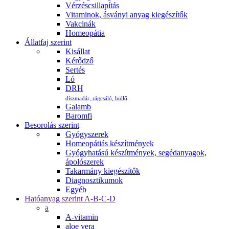
Vérzéscsillapítás
Vitaminok, ásványi anyag kiegészítők
Vakcinák
Homeopátia
Állatfaj szerint
Kisállat
Kérődző
Sertés
Ló
DRH
díszmadár, rágcsáló, hüllő
Galamb
Baromfi
Besorolás szerint
Gyógyszerek
Homeopátiás készítmények
Gyógyhatású készítmények, segédanyagok,
ápolószerek
Takarmány kiegészítők
Diagnosztikumok
Egyéb
Hatóanyag szerint A-B-C-D
a
A-vitamin
aloe vera