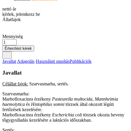
nettó ár
kérlek, jelentkezz be
Állatfajok
Mennyiség
Értesítést kérek
Javallat
Adagolás
Használati utasítás
Publikációk
Javallat
Célállat fajok:
Szarvasmarha, sertés.
Szarvasmarha:
Marbofloxacinra érzékeny
Pasteurella multocida
,
Mannheimia
haemolytica
és
Histophilus somni
törzsek által okozott légúti
fertőzések kezelésére.
Marbofloxacinra érzékeny
Escherichia coli
törzsek okozta heveny
tőgygyulladás kezelésére a laktációs időszakban.
Sertés: