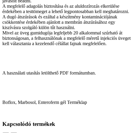
javasolt beadni.
A megfelelő adagolás biztosítása és az aluldozírozás elkerülése
érdekében a testtömeget a lehető legpontosabban kell meghatározni.
A dugó átszúrások és ezáltal a készítmény kontaminációjának
csökkentése érdekében ajánlott a membrán átszúrásához egy
kiszívásra szolgáló külön tűt használni.
Mivel az üveg gumidugója legfeljebb 20 alkalommal szúrható át
biztonságosan, a felhasználónak a megfelelő méretű injekciós üveget
kell választania a kezelendő célállat fajnak megfelelően.
A használati utasítás letölthető PDF formátumban.
Boflox, Marbosol, Enteroferm gél Terméklap
Kapcsolódó termékek