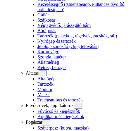
Kezeléssegítő (tablettabeadó, kullancseltávolító,
bolhafésű, stb)
Gallér
Szájkosár
Végtagvédő, járássegítő hám
Bőrápolás
Tartozék (palackok, tégelyek, zacskók, stb)
Nyírógép és tartozék
Jelölő, azonosító (chip, tetoválás)
Karomvágó
Szonda, katéter
Állatmérleg
Ketrec, befogás
Altatás
Altatógép
Tartozék
Monitor
Maszk
Tracheatubus és tartozék
Fúvócsövek, applikátorok
Fúvócső és kiegészítők
Applikátor és kiegészítők
Fogászat
Szájterpesz (kutya, macska)