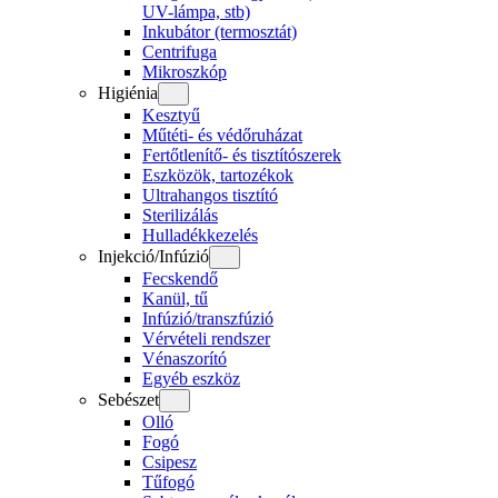
UV-lámpa, stb)
Inkubátor (termosztát)
Centrifuga
Mikroszkóp
Higiénia
Kesztyű
Műtéti- és védőruházat
Fertőtlenítő- és tisztítószerek
Eszközök, tartozékok
Ultrahangos tisztító
Sterilizálás
Hulladékkezelés
Injekció/Infúzió
Fecskendő
Kanül, tű
Infúzió/transzfúzió
Vérvételi rendszer
Vénaszorító
Egyéb eszköz
Sebészet
Olló
Fogó
Csipesz
Tűfogó