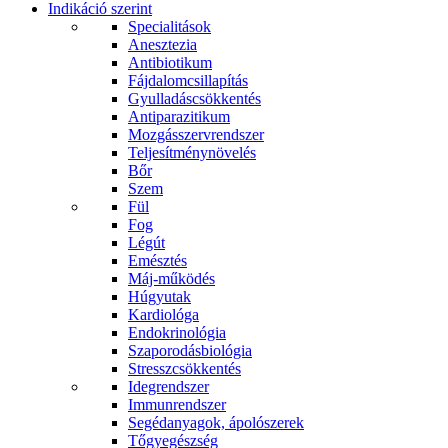
Indikáció szerint
Specialitások
Anesztezia
Antibiotikum
Fájdalomcsillapítás
Gyulladáscsökkentés
Antiparazitikum
Mozgásszervrendszer
Teljesítménynövelés
Bőr
Szem
Fül
Fog
Légút
Emésztés
Máj-működés
Húgyutak
Kardiológa
Endokrinológia
Szaporodásbiológia
Stresszcsökkentés
Idegrendszer
Immunrendszer
Segédanyagok, ápolószerek
Tőgyegészség