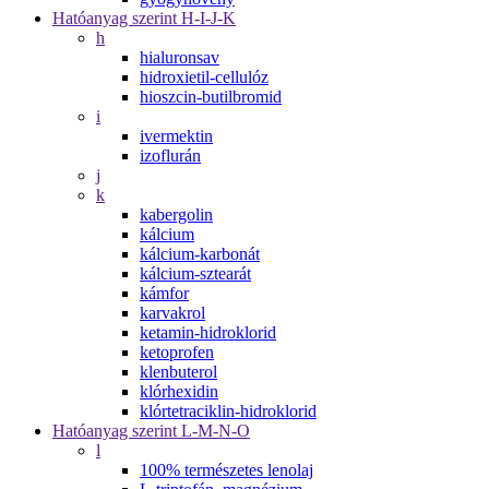
Hatóanyag szerint H-I-J-K
h
hialuronsav
hidroxietil-cellulóz
hioszcin-butilbromid
i
ivermektin
izoflurán
j
k
kabergolin
kálcium
kálcium-karbonát
kálcium-sztearát
kámfor
karvakrol
ketamin-hidroklorid
ketoprofen
klenbuterol
klórhexidin
klórtetraciklin-hidroklorid
Hatóanyag szerint L-M-N-O
l
100% természetes lenolaj