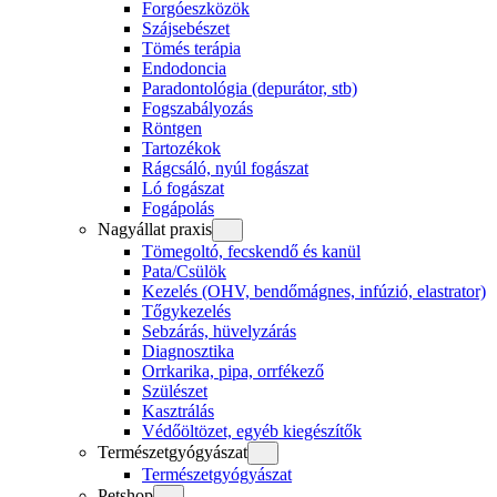
Forgóeszközök
Szájsebészet
Tömés terápia
Endodoncia
Paradontológia (depurátor, stb)
Fogszabályozás
Röntgen
Tartozékok
Rágcsáló, nyúl fogászat
Ló fogászat
Fogápolás
Nagyállat praxis
Tömegoltó, fecskendő és kanül
Pata/Csülök
Kezelés (OHV, bendőmágnes, infúzió, elastrator)
Tőgykezelés
Sebzárás, hüvelyzárás
Diagnosztika
Orrkarika, pipa, orrfékező
Szülészet
Kasztrálás
Védőöltözet, egyéb kiegészítők
Természetgyógyászat
Természetgyógyászat
Petshop