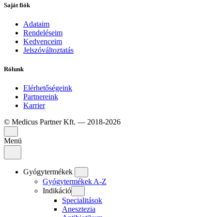
Saját fiók
Adataim
Rendeléseim
Kedvenceim
Jelszóváltoztatás
Rólunk
Elérhetőségeink
Partnereink
Karrier
© Medicus Partner Kft. — 2018-2026
Menü
Gyógytermékek
Gyógytermékek A-Z
Indikáció
Specialitások
Anesztezia