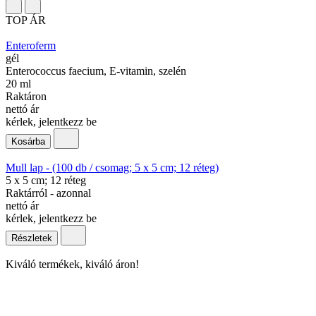
TOP ÁR
Enteroferm
gél
Enterococcus faecium, E-vitamin, szelén
20 ml
Raktáron
nettó ár
kérlek, jelentkezz be
Kosárba
Mull lap - (100 db / csomag; 5 x 5 cm; 12 réteg)
5 x 5 cm; 12 réteg
Raktárról - azonnal
nettó ár
kérlek, jelentkezz be
Részletek
Kiváló termékek, kiváló áron!