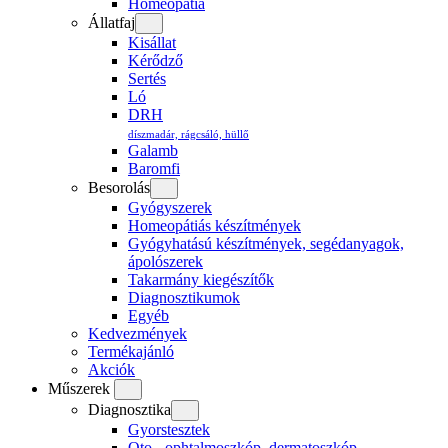
Homeopátia
Állatfaj
Kisállat
Kérődző
Sertés
Ló
DRH
díszmadár, rágcsáló, hüllő
Galamb
Baromfi
Besorolás
Gyógyszerek
Homeopátiás készítmények
Gyógyhatású készítmények, segédanyagok,
ápolószerek
Takarmány kiegészítők
Diagnosztikumok
Egyéb
Kedvezmények
Termékajánló
Akciók
Műszerek
Diagnosztika
Gyorstesztek
Oto-, ophtalmoszkóp, dermatoszkóp