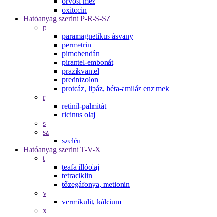
orvosi méz
oxitocin
Hatóanyag szerint P-R-S-SZ
p
paramagnetikus ásvány
permetrin
pimobendán
pirantel-embonát
prazikvantel
prednizolon
proteáz, lipáz, béta-amiláz enzimek
r
retinil-palmitát
ricinus olaj
s
sz
szelén
Hatóanyag szerint T-V-X
t
teafa illóolaj
tetraciklin
tőzegáfonya, metionin
v
vermikulit, kálcium
x