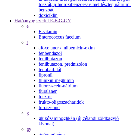
foszfát, p-hidroxibenzoesav-metilészter, nátrium-
benzoát
doxiciklin
Hatóanyag szerint E-F-G-GY
e
E-vitamin
Enterococcus faecium
f
afoxolaner / milbemicin-oxim
fenbendazol
fenilbutazon
fenilbutazon, prednizolon
fenobarbitál
fipronil
flunixin-meglumin
fluoreszcein-nátrium
fluralaner
foszfor
frukto-oligoszacharidok
furoszemid
g
glükózaminoglikán (új-zélandi zöldkagyló
kivonat)
gy
gyógynövény