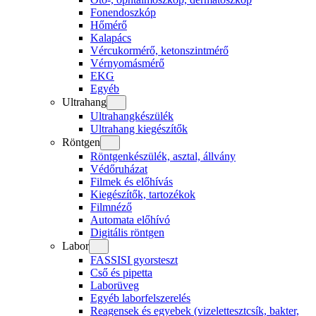
Fonendoszkóp
Hőmérő
Kalapács
Vércukormérő, ketonszintmérő
Vérnyomásmérő
EKG
Egyéb
Ultrahang
Ultrahangkészülék
Ultrahang kiegészítők
Röntgen
Röntgenkészülék, asztal, állvány
Védőruházat
Filmek és előhívás
Kiegészítők, tartozékok
Filmnéző
Automata előhívó
Digitális röntgen
Labor
FASSISI gyorsteszt
Cső és pipetta
Laborüveg
Egyéb laborfelszerelés
Reagensek és egyebek (vizelettesztcsík, bakter,