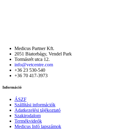
Medicus Partner Kft.
2051 Biatorbágy, Vendel Park
Tormásrét utca 12.
info@vetcentre.com
+36 23 530-540
+36 70 417-3973
Információ
ÁSZF
Szállítási információk
Adatkezelési tájékoztató
Szakirodalom
Termékvideók
Medicus Infó lapszámok