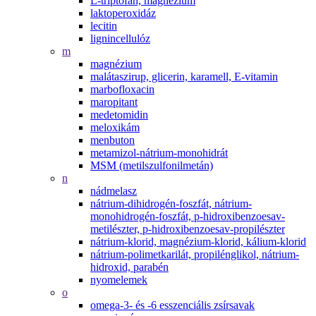
L-triptofán, magnézium
laktoperoxidáz
lecitin
lignincellulóz
m
magnézium
malátaszirup, glicerin, karamell, E-vitamin
marbofloxacin
maropitant
medetomidin
meloxikám
menbuton
metamizol-nátrium-monohidrát
MSM (metilszulfonilmetán)
n
nádmelasz
nátrium-dihidrogén-foszfát, nátrium-
monohidrogén-foszfát, p-hidroxibenzoesav-
metilészter, p-hidroxibenzoesav-propilészter
nátrium-klorid, magnézium-klorid, kálium-klorid
nátrium-polimetkarilát, propilénglikol, nátrium-
hidroxid, parabén
nyomelemek
o
omega-3- és -6 esszenciális zsírsavak