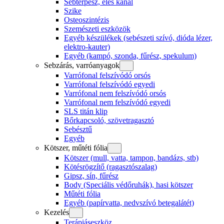
Sebterpesz, éles kanál
Szike
Osteoszintézis
Szemészeti eszközök
Egyéb készülékek (sebészeti szívó, dióda lézer,
elektro-kauter)
Egyéb (kampó, szonda, fűrész, spekulum)
Sebzárás, varróanyagok
Varrófonal felszívódó orsós
Varrófonal felszívódó egyedi
Varrófonal nem felszívódó orsós
Varrófonal nem felszívódó egyedi
SLS titán klip
Bőrkapcsoló, szövetragasztó
Sebésztű
Egyéb
Kötszer, műtéti fólia
Kötszer (mull, vatta, tampon, bandázs, stb)
Kötésrögzítő (ragasztószalag)
Gipsz, sín, fűrész
Body (Speciális védőruhák), hasi kötszer
Műtéti fólia
Egyéb (papírvatta, nedvszívó betegalátét)
Kezelés
Terápiáseszköz