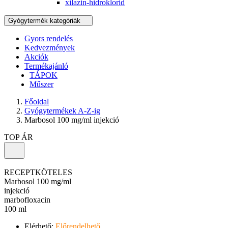
xilazin-hidroklorid
Gyógytermék kategóriák
Gyors rendelés
Kedvezmények
Akciók
Termékajánló
TÁPOK
Műszer
Főoldal
Gyógytermékek A-Z-ig
Marbosol 100 mg/ml injekció
TOP ÁR
RECEPTKÖTELES
Marbosol 100 mg/ml
injekció
marbofloxacin
100 ml
Elérhető:
Előrendelhető