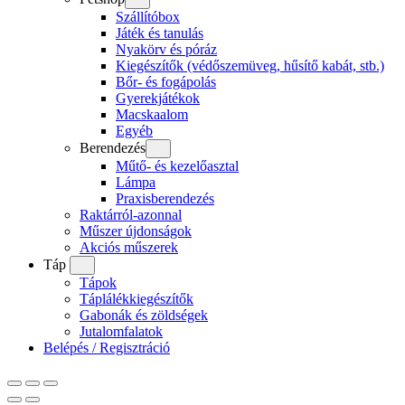
Szállítóbox
Játék és tanulás
Nyakörv és póráz
Kiegészítők (védőszemüveg, hűsítő kabát, stb.)
Bőr- és fogápolás
Gyerekjátékok
Macskaalom
Egyéb
Berendezés
Műtő- és kezelőasztal
Lámpa
Praxisberendezés
Raktárról-azonnal
Műszer újdonságok
Akciós műszerek
Táp
Tápok
Táplálékkiegészítők
Gabonák és zöldségek
Jutalomfalatok
Belépés / Regisztráció