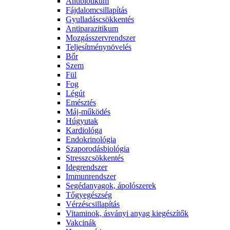
Antibiotikum
Fájdalomcsillapítás
Gyulladáscsökkentés
Antiparazitikum
Mozgásszervrendszer
Teljesítménynövelés
Bőr
Szem
Fül
Fog
Légút
Emésztés
Máj-működés
Húgyutak
Kardiológa
Endokrinológia
Szaporodásbiológia
Stresszcsökkentés
Idegrendszer
Immunrendszer
Segédanyagok, ápolószerek
Tőgyegészség
Vérzéscsillapítás
Vitaminok, ásványi anyag kiegészítők
Vakcinák