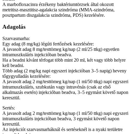
A marbofloxacinra érzékeny baktériumtörzsek által okozott
metritisz-masztitisz-agalakcia szindróma (MMA-szindróma,
posztpartum diszgalakcia szindróma, PDS) kezelésére.
Adagolás
Szarvasmarha:
Egy adag (8 mg/kg) légúti fertőzések kezelésére:
A javasolt adag 8 mg/testtömeg kg/nap (2 ml/25 ttkg) egyetlen
intramuszkuláris injekcióban beadva.
Ha a beadni kívánt térfogat több mint 20 ml, két vagy több helyre
kell beadni.
Több adag (2 mg/kg napi egyszeri injekcióban 3–5 napig) heveny
tőgygyulladás kezelésére:
A javasolt adag 2 mg/testtömeg kg/nap (1 ml/50 ttkg) napi egyszeri
intramuszkuláris, szubkután vagy intravénás (csak az első
alkalmazás esetén) injekcióban beadva, 3–5 egymást követő napon
keresztül.
Sertés:
A javasolt adag 2 mg/testtömeg kg/nap (1 ml/50 ttkg) napi egyszeri
intramuszkuláris injekcióban beadva, 3 egymást követő napon
keresztül.
Az injekciót szarvasmarháknál és sertéseknél is a nyaki területre