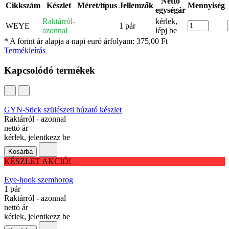
Nettó
Cikkszám
Készlet
Méret/típus
Jellemzők
Mennyiség
egységár
Raktárról-
kérlek,
WEYE
1 pár
azonnal
lépj be
* A forint ár alapja a napi euró árfolyam: 375,00 Ft
Termékleírás
Kapcsolódó termékek
GYN-Stick szülészeti húzató készlet
Raktárról - azonnal
nettó ár
kérlek, jelentkezz be
Kosárba
KÉSZLET AKCIÓ!
Eye-hook szemhorog
1 pár
Raktárról - azonnal
nettó ár
kérlek, jelentkezz be