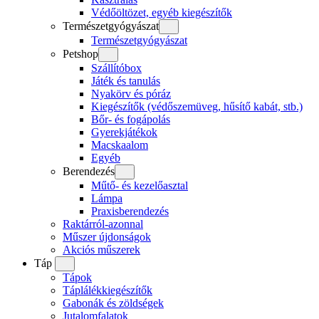
Védőöltözet, egyéb kiegészítők
Természetgyógyászat
Természetgyógyászat
Petshop
Szállítóbox
Játék és tanulás
Nyakörv és póráz
Kiegészítők (védőszemüveg, hűsítő kabát, stb.)
Bőr- és fogápolás
Gyerekjátékok
Macskaalom
Egyéb
Berendezés
Műtő- és kezelőasztal
Lámpa
Praxisberendezés
Raktárról-azonnal
Műszer újdonságok
Akciós műszerek
Táp
Tápok
Táplálékkiegészítők
Gabonák és zöldségek
Jutalomfalatok