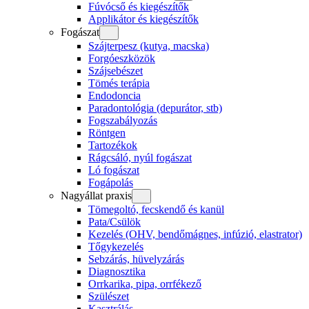
Fúvócső és kiegészítők
Applikátor és kiegészítők
Fogászat
Szájterpesz (kutya, macska)
Forgóeszközök
Szájsebészet
Tömés terápia
Endodoncia
Paradontológia (depurátor, stb)
Fogszabályozás
Röntgen
Tartozékok
Rágcsáló, nyúl fogászat
Ló fogászat
Fogápolás
Nagyállat praxis
Tömegoltó, fecskendő és kanül
Pata/Csülök
Kezelés (OHV, bendőmágnes, infúzió, elastrator)
Tőgykezelés
Sebzárás, hüvelyzárás
Diagnosztika
Orrkarika, pipa, orrfékező
Szülészet
Kasztrálás