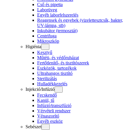
Cső és pipetta
Laborüveg
Egyéb laborfelszerelés
Reagensek és egyebek (vizelettesztcsík, bakter,
UV-lámpa, stb)
Inkubátor (termosztát)
Centrifuga
Mikroszkóp
Higiénia
Kesztyű
Műtéti- és védőruházat
Fertőtlenítő- és tisztítószerek
Eszközök, tartozékok
Ultrahangos tisztító
Sterilizálás
Hulladékkezelés
Injekció/Infúzió
Fecskendő
Kanül, tű
Infúzió/transzfúzió
Vérvételi rendszer
Vénaszorító
Egyéb eszköz
Sebészet