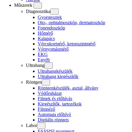
Műszerek
Diagnosztika
Gyorstesztek
Oto-, ophtalmoszkóp, dermatoszkóp
Fonendoszkóp
Hőmérő
Kalapács
Vércukormérő, ketonszintmérő
Vérnyomásmérő
EKG
Egyéb
Ultrahang
Ultrahangkészülék
Ultrahang kiegészítők
Röntgen
Röntgenkészülék, asztal, állvány
Védőruházat
Filmek és előhívás
Kiegészítők, tartozékok
Filmnéző
Automata előhívó
Digitális röntgen
Labor
FASSISI gyorsteszt