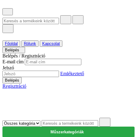
Főoldal
Rólunk
Kapcsolat
Belépés
Belépés / Regisztráció
E-mail cím
Jelszó
Emlékeztető
Belépés
Regisztráció
Műszerkategóriák