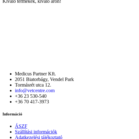
Kiváló termékek, kiváló áron!
Medicus Partner Kft.
2051 Biatorbágy, Vendel Park
Tormásrét utca 12.
info@vetcentre.com
+36 23 530-540
+36 70 417-3973
Információ
ÁSZF
Szállítási információk
Adatkezelési tájékoztató