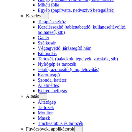
Műtéti fólia
Egyéb (papírvatta, nedvszívó betegalátét)
Kezelés
Terápiáseszköz
Kezeléssegítő (tablettabeadó, kullancseltávolító,
bolhafésű, stb)
Gallér
Szájkosár
Végtagvédő, járássegítő hám
Bőrápolás
Tartozék (palackok, tégelyek, zacskók, stb)
Nyírógép és tartozék
Jelölő, azonosító (chip, tetoválás)
Karomvágó
Szonda, katéter
Állatmérleg
Ketrec, befogás
Altatás
Altatógép
Tartozék
Monitor
Maszk
Tracheatubus és tartozék
Fúvócsövek, applikátorok