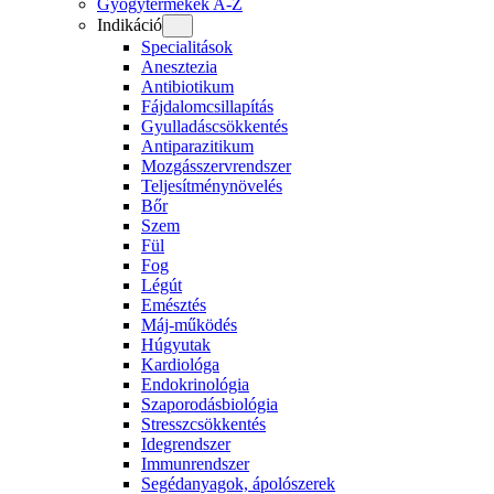
Gyógytermékek A-Z
Indikáció
Specialitások
Anesztezia
Antibiotikum
Fájdalomcsillapítás
Gyulladáscsökkentés
Antiparazitikum
Mozgásszervrendszer
Teljesítménynövelés
Bőr
Szem
Fül
Fog
Légút
Emésztés
Máj-működés
Húgyutak
Kardiológa
Endokrinológia
Szaporodásbiológia
Stresszcsökkentés
Idegrendszer
Immunrendszer
Segédanyagok, ápolószerek