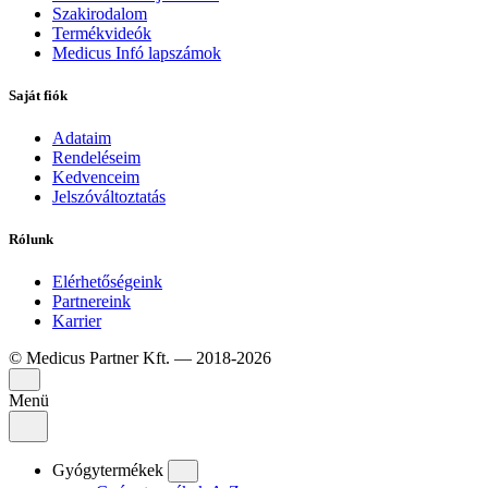
Szakirodalom
Termékvideók
Medicus Infó lapszámok
Saját fiók
Adataim
Rendeléseim
Kedvenceim
Jelszóváltoztatás
Rólunk
Elérhetőségeink
Partnereink
Karrier
© Medicus Partner Kft. — 2018-2026
Menü
Gyógytermékek