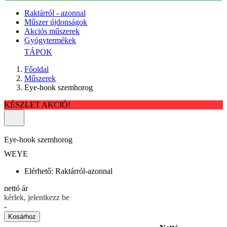
Raktárról - azonnal
Műszer újdonságok
Akciós műszerek
Gyógytermékek
TÁPOK
Főoldal
Műszerek
Eye-hook szemhorog
KÉSZLET AKCIÓ!
Eye-hook szemhorog
WEYE
Elérhető:
Raktárról-azonnal
nettó ár
kérlek, jelentkezz be
-
Kosárhoz