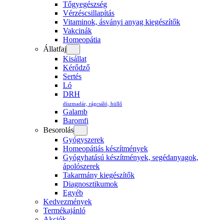
Tőgyegészség
Vérzéscsillapítás
Vitaminok, ásványi anyag kiegészítők
Vakcinák
Homeopátia
Állatfaj
Kisállat
Kérődző
Sertés
Ló
DRH
díszmadár, rágcsáló, hüllő
Galamb
Baromfi
Besorolás
Gyógyszerek
Homeopátiás készítmények
Gyógyhatású készítmények, segédanyagok,
ápolószerek
Takarmány kiegészítők
Diagnosztikumok
Egyéb
Kedvezmények
Termékajánló
Akciók