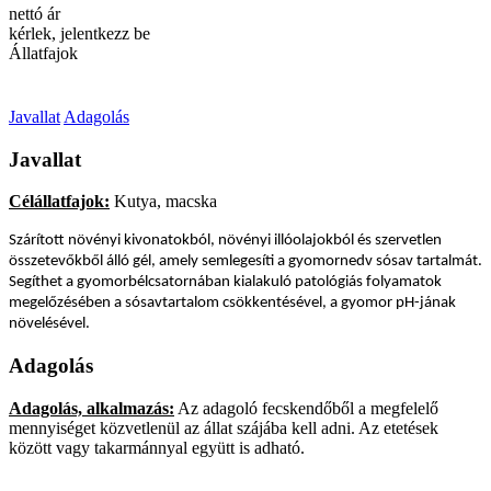
nettó ár
kérlek, jelentkezz be
Állatfajok
Javallat
Adagolás
Javallat
Célállatfajok:
Kutya, macska
Szárított növényi kivonatokból, növényi illóolajokból és szervetlen
összetevőkből álló gél, amely semlegesíti a gyomornedv sósav tartalmát.
Segíthet a gyomorbélcsatornában kialakuló patológiás folyamatok
megelőzésében a sósavtartalom csökkentésével, a gyomor pH-jának
növelésével.
Adagolás
Adagolás, alkalmazás:
Az adagoló fecskendőből a megfelelő
mennyiséget közvetlenül az állat szájába kell adni. Az etetések
között vagy takarmánnyal együtt is adható.