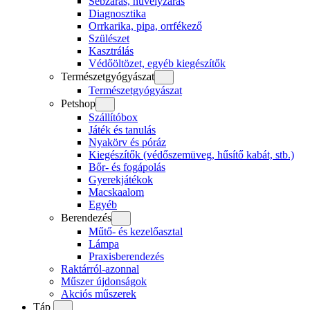
Sebzárás, hüvelyzárás
Diagnosztika
Orrkarika, pipa, orrfékező
Szülészet
Kasztrálás
Védőöltözet, egyéb kiegészítők
Természetgyógyászat
Természetgyógyászat
Petshop
Szállítóbox
Játék és tanulás
Nyakörv és póráz
Kiegészítők (védőszemüveg, hűsítő kabát, stb.)
Bőr- és fogápolás
Gyerekjátékok
Macskaalom
Egyéb
Berendezés
Műtő- és kezelőasztal
Lámpa
Praxisberendezés
Raktárról-azonnal
Műszer újdonságok
Akciós műszerek
Táp