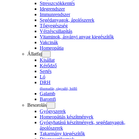
Stresszcsökkentés
Idegrendszer
Immunrendszer
Segédanyagok, ápolószerek
Tőgyegészség
Vérzéscsillapítás
Vitaminok, ásványi anyag kiegészítők
Vakcinák
Homeopátia
Állatfaj
Kisállat
Kérődző
Sertés
Ló
DRH
díszmadár, rágcsáló, hüllő
Galamb
Baromfi
Besorolás
Gyógyszerek
Homeopátiás készítmények
Gyógyhatású készítmények, segédanyagok,
ápolószerek
Takarmány kiegészítők