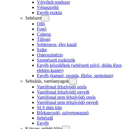
Vérvételi rendszer
Vénaszorító
Egyéb eszköz
Sebészet
Olló
Fogó
Csipesz
Tűfogó
Sebterpesz, éles kanál
Szike
Osteoszintézis
Szemészeti eszközök
Egyéb készülékek (sebészeti szívó, dióda lézer,
elektro-kauter)
Egyéb (kampó, szonda, fűrész, spekulum)
Sebzárás, varróanyagok
Varrófonal felszívódó orsós
Varrófonal felszívódó egyedi
Varrófonal nem felszívódó orsós
Varrófonal nem felszívódó egyedi
SLS titán klip
Bőrkapcsoló, szövetragasztó
Sebésztű
Egyéb
Kötszer, műtéti fólia