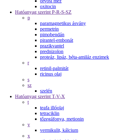
orvosi méz
oxitocin
Hatóanyag szerint P-R-S-SZ
p
paramagnetikus ásvány
permetrin
pimobendán
pirantel-embonát
prazikvantel
prednizolon
proteáz, lipáz, béta-amiláz enzimek
r
retinil-palmitát
ricinus olaj
s
sz
szelén
Hatóanyag szerint T-V-X
t
teafa illóolaj
tetraciklin
tőzegáfonya, metionin
v
vermikulit, kálcium
x