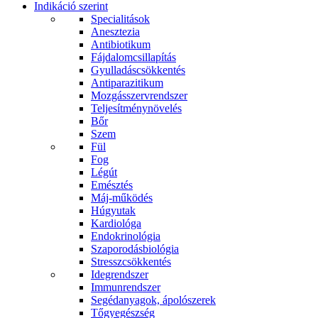
Indikáció szerint
Specialitások
Anesztezia
Antibiotikum
Fájdalomcsillapítás
Gyulladáscsökkentés
Antiparazitikum
Mozgásszervrendszer
Teljesítménynövelés
Bőr
Szem
Fül
Fog
Légút
Emésztés
Máj-működés
Húgyutak
Kardiológa
Endokrinológia
Szaporodásbiológia
Stresszcsökkentés
Idegrendszer
Immunrendszer
Segédanyagok, ápolószerek
Tőgyegészség