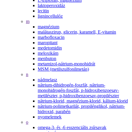
L-triptofán, magnézium
laktoperoxidáz
lecitin
lignincellulóz
m
magnézium
malátaszirup, glicerin, karamell, E-vitamin
marbofloxacin
maropitant
medetomidin
meloxikám
menbuton
metamizol-nátrium-monohidrát
MSM (metilszulfonilmetán)
n
nádmelasz
nátrium-dihidrogén-foszfát, nátrium-
monohidrogén-foszfát, p-hidroxibenzoesav-
metilészter, p-hidroxibenzoesav-propilészter
nátrium-klorid, magnézium-klorid, kálium-klorid
nátrium-polimetkarilát, propilénglikol, nátrium-
hidroxid, parabén
nyomelemek
o
omega-3- és -6 esszenciális zsírsavak