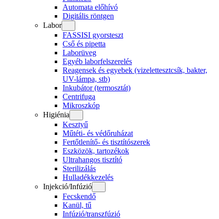
Automata előhívó
Digitális röntgen
Labor
FASSISI gyorsteszt
Cső és pipetta
Laborüveg
Egyéb laborfelszerelés
Reagensek és egyebek (vizelettesztcsík, bakter,
UV-lámpa, stb)
Inkubátor (termosztát)
Centrifuga
Mikroszkóp
Higiénia
Kesztyű
Műtéti- és védőruházat
Fertőtlenítő- és tisztítószerek
Eszközök, tartozékok
Ultrahangos tisztító
Sterilizálás
Hulladékkezelés
Injekció/Infúzió
Fecskendő
Kanül, tű
Infúzió/transzfúzió