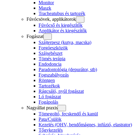
Monitor
Maszk
Tracheatubus és tartozék
Fúvócsövek, applikátorok
Fúvócső és kiegészítők
Applikátor és kiegészítők
Fogászat
Szájterpesz (kutya, macska)
Forgóeszközök
Szájsebészet
Tömés terápia
Endodoncia
Paradontológia (depurátor, stb)
Fogszabályozás
Röntgen
Tartozékok
Rágcsáló, nyúl fogászat
Ló fogászat
Fogápolás
Nagyállat praxis
Tömegoltó, fecskendő és kanül
Pata/Csülök
Kezelés (OHV, bendőmágnes, infúzió, elastrator)
Tőgykezelés