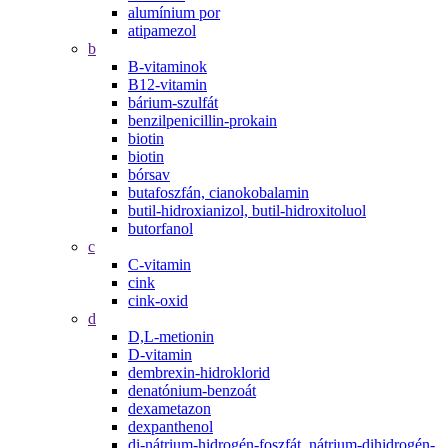
alumínium por
atipamezol
b
B-vitaminok
B12-vitamin
bárium-szulfát
benzilpenicillin-prokain
biotin
biotin
bórsav
butafoszfán, cianokobalamin
butil-hidroxianizol, butil-hidroxitoluol
butorfanol
c
C-vitamin
cink
cink-oxid
d
D,L-metionin
D-vitamin
dembrexin-hidroklorid
denatónium-benzoát
dexametazon
dexpanthenol
di-nátrium-hidrogén-foszfát, nátrium-dihidrogén-