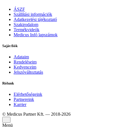
ÁSZF
Szállítási információk
Adatkezelési tájékoztató
Szakirodalom
Termékvideók
Medicus Infó lapszámok
Saját fiók
Adataim
Rendeléseim
Kedvenceim
Jelszóváltoztatás
Rólunk
Elérhetőségeink
Partnereink
Karrier
© Medicus Partner Kft. — 2018-2026
Menü