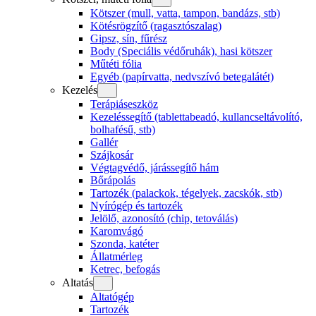
Kötszer (mull, vatta, tampon, bandázs, stb)
Kötésrögzítő (ragasztószalag)
Gipsz, sín, fűrész
Body (Speciális védőruhák), hasi kötszer
Műtéti fólia
Egyéb (papírvatta, nedvszívó betegalátét)
Kezelés
Terápiáseszköz
Kezeléssegítő (tablettabeadó, kullancseltávolító,
bolhafésű, stb)
Gallér
Szájkosár
Végtagvédő, járássegítő hám
Bőrápolás
Tartozék (palackok, tégelyek, zacskók, stb)
Nyírógép és tartozék
Jelölő, azonosító (chip, tetoválás)
Karomvágó
Szonda, katéter
Állatmérleg
Ketrec, befogás
Altatás
Altatógép
Tartozék