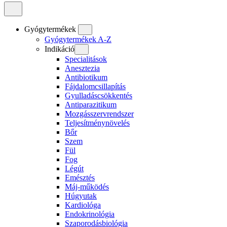
Gyógytermékek
Gyógytermékek A-Z
Indikáció
Specialitások
Anesztezia
Antibiotikum
Fájdalomcsillapítás
Gyulladáscsökkentés
Antiparazitikum
Mozgásszervrendszer
Teljesítménynövelés
Bőr
Szem
Fül
Fog
Légút
Emésztés
Máj-működés
Húgyutak
Kardiológa
Endokrinológia
Szaporodásbiológia