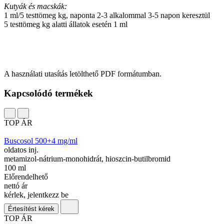
Kutyák és macskák:
1 ml/5 testtömeg kg, naponta 2-3 alkalommal 3-5 napon keresztül
5 testtömeg kg alatti állatok esetén 1 ml
A használati utasítás letölthető PDF formátumban.
Kapcsolódó termékek
TOP ÁR
Buscosol 500+4 mg/ml
oldatos inj.
metamizol-nátrium-monohidrát, hioszcin-butilbromid
100 ml
Előrendelhető
nettó ár
kérlek, jelentkezz be
Értesítést kérek
TOP ÁR