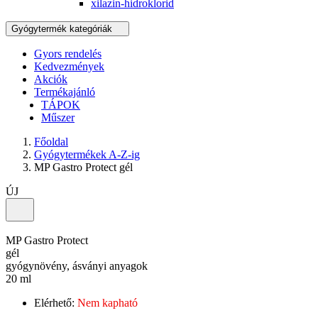
xilazin-hidroklorid
Gyógytermék kategóriák
Gyors rendelés
Kedvezmények
Akciók
Termékajánló
TÁPOK
Műszer
Főoldal
Gyógytermékek A-Z-ig
MP Gastro Protect gél
ÚJ
MP Gastro Protect
gél
gyógynövény, ásványi anyagok
20 ml
Elérhető:
Nem kapható