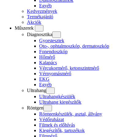
Diagnosztikumok
Egyéb
Kedvezmények
Termékajánló
Akciók
Műszerek
Diagnosztika
Gyorstesztek
Oto-, ophtalmoszkóp, dermatoszkóp
Fonendoszkóp
Hőmérő
Kalapács
Vércukormérő, ketonszintmérő
Vérnyomásmérő
EKG
Egyéb
Ultrahang
Ultrahangkészülék
Ultrahang kiegészítők
Röntgen
Röntgenkészülék, asztal, állvány
Védőruházat
Filmek és előhívás
Kiegészítők, tartozékok
Filmnéző