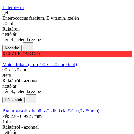
Enteroferm
gél
Enterococcus faecium, E-vitamin, szelén
20 ml
Raktáron
nettó ár
kérlek, jelentkezz be
Kosárba
KÉSZLET AKCIÓ!
Műtéti fólia - (1 db; 90 x 120 cm; steril)
90 x 120 cm
steril
Raktárról - azonnal
nettó ár
kérlek, jelentkezz be
Részletek
Braun VasoFix kanül - (1 db; kék 22G 0,9x25 mm)
kék 22G 0,9x25 mm
1 db
Raktárról - azonnal
nettó ár