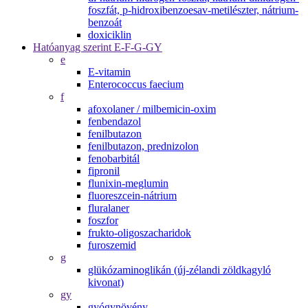
foszfát, p-hidroxibenzoesav-metilészter, nátrium-
benzoát
doxiciklin
Hatóanyag szerint E-F-G-GY
e
E-vitamin
Enterococcus faecium
f
afoxolaner / milbemicin-oxim
fenbendazol
fenilbutazon
fenilbutazon, prednizolon
fenobarbitál
fipronil
flunixin-meglumin
fluoreszcein-nátrium
fluralaner
foszfor
frukto-oligoszacharidok
furoszemid
g
glükózaminoglikán (új-zélandi zöldkagyló
kivonat)
gy
gyógynövény