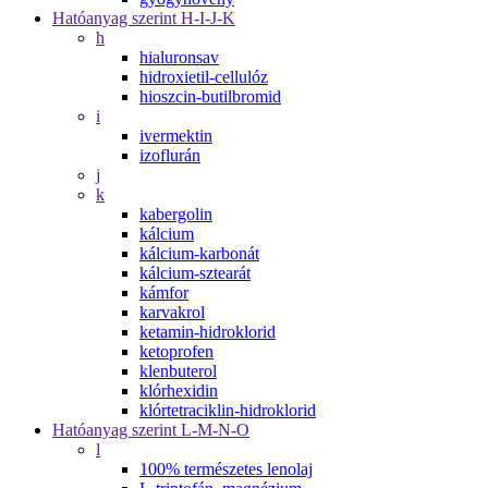
Hatóanyag szerint H-I-J-K
h
hialuronsav
hidroxietil-cellulóz
hioszcin-butilbromid
i
ivermektin
izoflurán
j
k
kabergolin
kálcium
kálcium-karbonát
kálcium-sztearát
kámfor
karvakrol
ketamin-hidroklorid
ketoprofen
klenbuterol
klórhexidin
klórtetraciklin-hidroklorid
Hatóanyag szerint L-M-N-O
l
100% természetes lenolaj