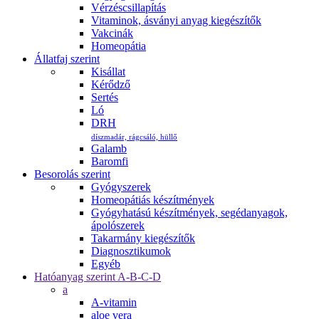
Vérzéscsillapítás
Vitaminok, ásványi anyag kiegészítők
Vakcinák
Homeopátia
Állatfaj szerint
Kisállat
Kérődző
Sertés
Ló
DRH
díszmadár, rágcsáló, hüllő
Galamb
Baromfi
Besorolás szerint
Gyógyszerek
Homeopátiás készítmények
Gyógyhatású készítmények, segédanyagok,
ápolószerek
Takarmány kiegészítők
Diagnosztikumok
Egyéb
Hatóanyag szerint A-B-C-D
a
A-vitamin
aloe vera