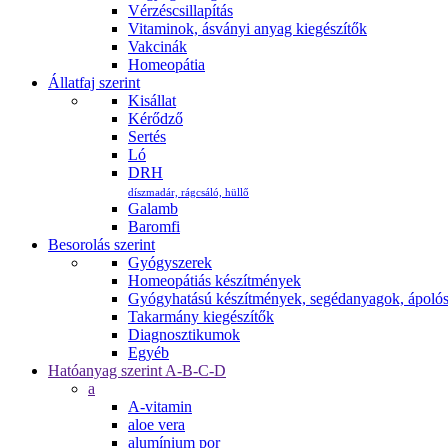
Vérzéscsillapítás
Vitaminok, ásványi anyag kiegészítők
Vakcinák
Homeopátia
Állatfaj szerint
Kisállat
Kérődző
Sertés
Ló
DRH
díszmadár, rágcsáló, hüllő
Galamb
Baromfi
Besorolás szerint
Gyógyszerek
Homeopátiás készítmények
Gyógyhatású készítmények, segédanyagok, ápoló
Takarmány kiegészítők
Diagnosztikumok
Egyéb
Hatóanyag szerint A-B-C-D
a
A-vitamin
aloe vera
alumínium por