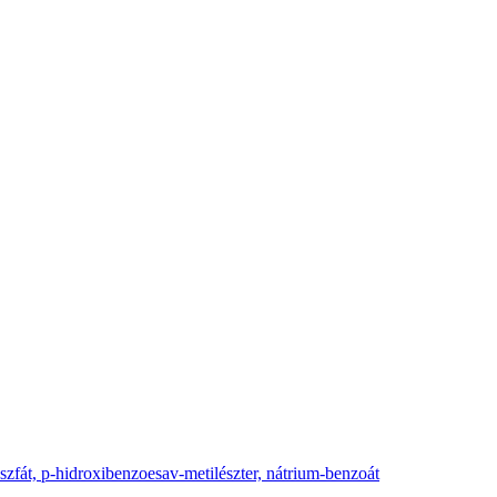
szfát, p-hidroxibenzoesav-metilészter, nátrium-benzoát