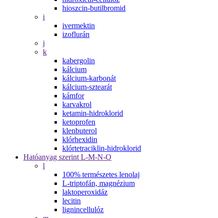
hioszcin-butilbromid
i
ivermektin
izoflurán
j
k
kabergolin
kálcium
kálcium-karbonát
kálcium-sztearát
kámfor
karvakrol
ketamin-hidroklorid
ketoprofen
klenbuterol
klórhexidin
klórtetraciklin-hidroklorid
Hatóanyag szerint L-M-N-O
l
100% természetes lenolaj
L-triptofán, magnézium
laktoperoxidáz
lecitin
lignincellulóz