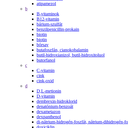
atipamezol
b
B-vitaminok
B12-vitamin
bárium-szulfát
benzilpenicillin-prokain
biotin
biotin
bórsav
butafoszfán, cianokobalamin
butil-hidroxianizol, butil-hidroxitoluol
butorfanol
c
C-vitamin
cink
cink-oxid
d
D,L-metionin
D-vitamin
dembrexin-hidroklorid
denatónium-benzoát
dexametazon
dexpanthenol
di-nátrium-hidrogén-foszfát, nátrium-dihidrogén-fo
doxiciklin