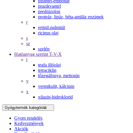
pirantel-embonát
prazikvantel
prednizolon
proteáz, lipáz, béta-amiláz enzimek
r
retinil-palmitát
ricinus olaj
s
sz
szelén
Hatóanyag szerint T-V-X
t
teafa illóolaj
tetraciklin
tőzegáfonya, metionin
v
vermikulit, kálcium
x
xilazin-hidroklorid
Gyógytermék kategóriák
Gyors rendelés
Kedvezmények
Akciók