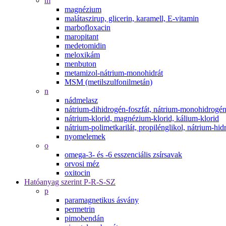
m
magnézium
malátaszirup, glicerin, karamell, E-vitamin
marbofloxacin
maropitant
medetomidin
meloxikám
menbuton
metamizol-nátrium-monohidrát
MSM (metilszulfonilmetán)
n
nádmelasz
nátrium-dihidrogén-foszfát, nátrium-monohidrogén-
nátrium-klorid, magnézium-klorid, kálium-klorid
nátrium-polimetkarilát, propilénglikol, nátrium-hid
nyomelemek
o
omega-3- és -6 esszenciális zsírsavak
orvosi méz
oxitocin
Hatóanyag szerint P-R-S-SZ
p
paramagnetikus ásvány
permetrin
pimobendán