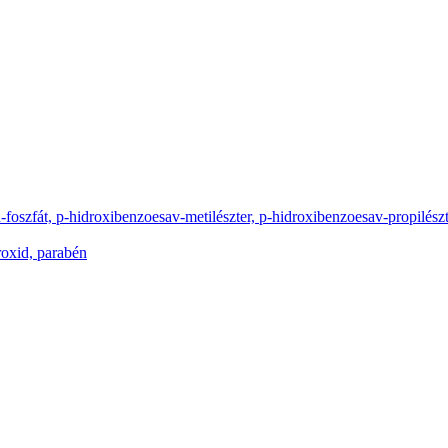
foszfát, p-hidroxibenzoesav-metilészter, p-hidroxibenzoesav-propilész
roxid, parabén