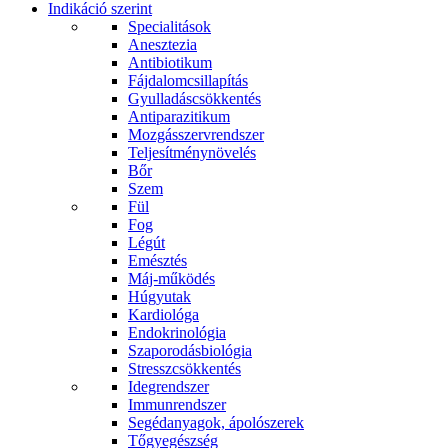
Indikáció szerint
Specialitások
Anesztezia
Antibiotikum
Fájdalomcsillapítás
Gyulladáscsökkentés
Antiparazitikum
Mozgásszervrendszer
Teljesítménynövelés
Bőr
Szem
Fül
Fog
Légút
Emésztés
Máj-működés
Húgyutak
Kardiológa
Endokrinológia
Szaporodásbiológia
Stresszcsökkentés
Idegrendszer
Immunrendszer
Segédanyagok, ápolószerek
Tőgyegészség