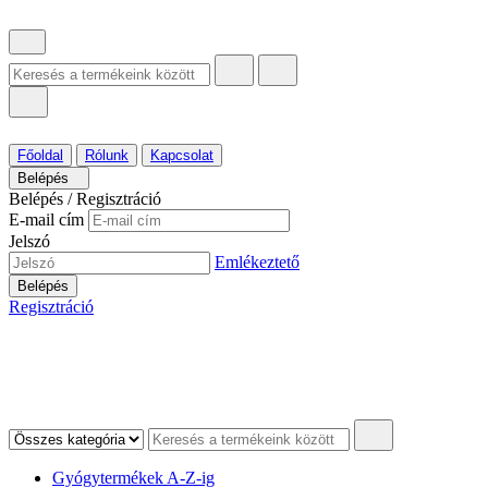
Főoldal
Rólunk
Kapcsolat
Belépés
Belépés / Regisztráció
E-mail cím
Jelszó
Emlékeztető
Belépés
Regisztráció
Gyógytermékek A-Z-ig