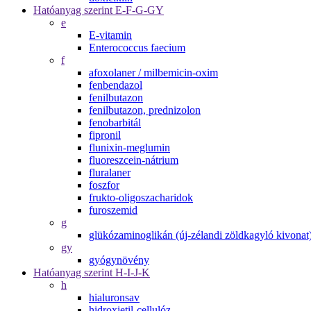
Hatóanyag szerint E-F-G-GY
e
E-vitamin
Enterococcus faecium
f
afoxolaner / milbemicin-oxim
fenbendazol
fenilbutazon
fenilbutazon, prednizolon
fenobarbitál
fipronil
flunixin-meglumin
fluoreszcein-nátrium
fluralaner
foszfor
frukto-oligoszacharidok
furoszemid
g
glükózaminoglikán (új-zélandi zöldkagyló kivonat
gy
gyógynövény
Hatóanyag szerint H-I-J-K
h
hialuronsav
hidroxietil-cellulóz