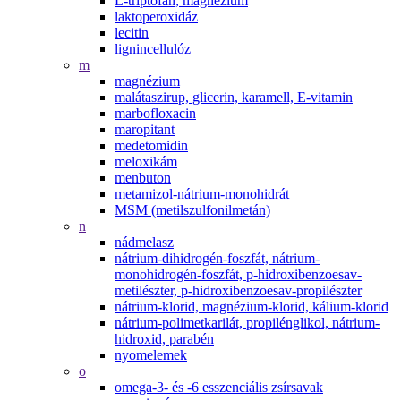
L-triptofán, magnézium
laktoperoxidáz
lecitin
lignincellulóz
m
magnézium
malátaszirup, glicerin, karamell, E-vitamin
marbofloxacin
maropitant
medetomidin
meloxikám
menbuton
metamizol-nátrium-monohidrát
MSM (metilszulfonilmetán)
n
nádmelasz
nátrium-dihidrogén-foszfát, nátrium-
monohidrogén-foszfát, p-hidroxibenzoesav-
metilészter, p-hidroxibenzoesav-propilészter
nátrium-klorid, magnézium-klorid, kálium-klorid
nátrium-polimetkarilát, propilénglikol, nátrium-
hidroxid, parabén
nyomelemek
o
omega-3- és -6 esszenciális zsírsavak