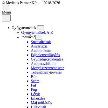
© Medicus Partner Kft. — 2018-2026
Menü
Gyógytermékek
Gyógytermékek A-Z
Indikáció
Specialitások
Anesztezia
Antibiotikum
Fájdalomcsillapítás
Gyulladáscsökkentés
Antiparazitikum
Mozgásszervrendszer
Teljesítménynövelés
Bőr
Szem
Fül
Fog
Légút
Emésztés
Máj-működés
Húgyutak