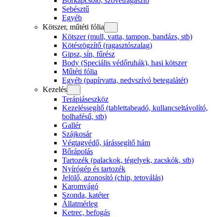
Bőrkapcsoló, szövetragasztó
Sebésztű
Egyéb
Kötszer, műtéti fólia
Kötszer (mull, vatta, tampon, bandázs, stb)
Kötésrögzítő (ragasztószalag)
Gipsz, sín, fűrész
Body (Speciális védőruhák), hasi kötszer
Műtéti fólia
Egyéb (papírvatta, nedvszívó betegalátét)
Kezelés
Terápiáseszköz
Kezeléssegítő (tablettabeadó, kullancseltávolító,
bolhafésű, stb)
Gallér
Szájkosár
Végtagvédő, járássegítő hám
Bőrápolás
Tartozék (palackok, tégelyek, zacskók, stb)
Nyírógép és tartozék
Jelölő, azonosító (chip, tetoválás)
Karomvágó
Szonda, katéter
Állatmérleg
Ketrec, befogás