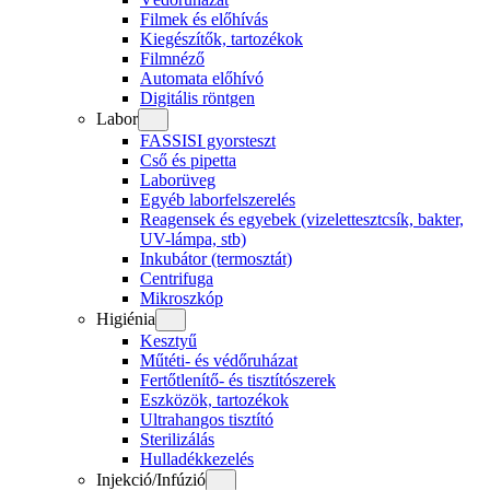
Filmek és előhívás
Kiegészítők, tartozékok
Filmnéző
Automata előhívó
Digitális röntgen
Labor
FASSISI gyorsteszt
Cső és pipetta
Laborüveg
Egyéb laborfelszerelés
Reagensek és egyebek (vizelettesztcsík, bakter,
UV-lámpa, stb)
Inkubátor (termosztát)
Centrifuga
Mikroszkóp
Higiénia
Kesztyű
Műtéti- és védőruházat
Fertőtlenítő- és tisztítószerek
Eszközök, tartozékok
Ultrahangos tisztító
Sterilizálás
Hulladékkezelés
Injekció/Infúzió