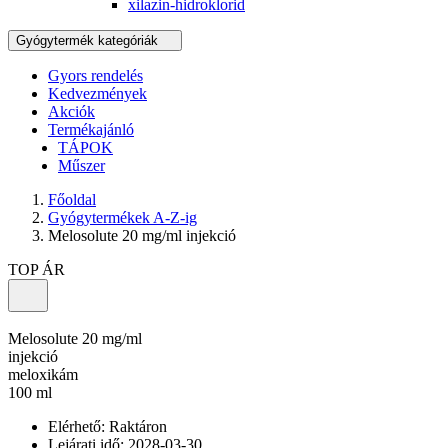
xilazin-hidroklorid
Gyógytermék kategóriák
Gyors rendelés
Kedvezmények
Akciók
Termékajánló
TÁPOK
Műszer
Főoldal
Gyógytermékek A-Z-ig
Melosolute 20 mg/ml injekció
TOP ÁR
Melosolute 20 mg/ml
injekció
meloxikám
100 ml
Elérhető:
Raktáron
Lejárati idő: 2028-03-30