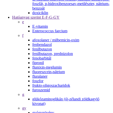
foszfát, p-hidroxibenzoesav-metilészter, nátrium-
benzoát
doxiciklin
Hatóanyag szerint E-F-G-GY
e
E-vitamin
Enterococcus faecium
f
afoxolaner / milbemicin-oxim
fenbendazol
fenilbutazon
fenilbutazon, prednizolon
fenobarbitál
fipronil
flunixin-meglumin
fluoreszcein-nátrium
fluralaner
foszfor
frukto-oligoszacharidok
furoszemid
g
glükózaminoglikán (új-zélandi zöldkagyló
kivonat)
gy
gyógynövény