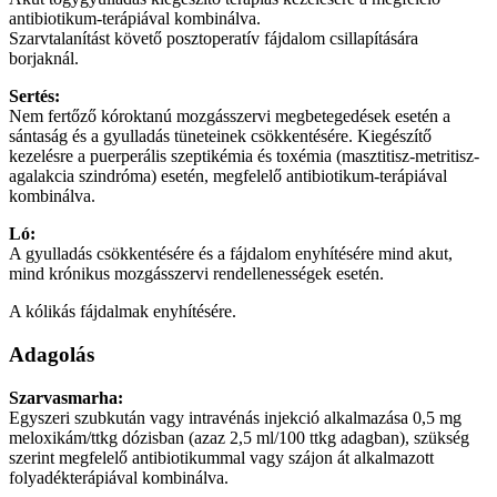
antibiotikum-terápiával kombinálva.
Szarvtalanítást követő posztoperatív fájdalom csillapítására
borjaknál.
Sertés:
Nem fertőző kóroktanú mozgásszervi megbetegedések esetén a
sántaság és a gyulladás tüneteinek csökkentésére. Kiegészítő
kezelésre a puerperális szeptikémia és toxémia (masztitisz-metritisz-
agalakcia szindróma) esetén, megfelelő antibiotikum-terápiával
kombinálva.
Ló:
A gyulladás csökkentésére és a fájdalom enyhítésére mind akut,
mind krónikus mozgásszervi rendellenességek esetén.
A kólikás fájdalmak enyhítésére.
Adagolás
Szarvasmarha:
Egyszeri szubkután vagy intravénás injekció alkalmazása 0,5 mg
meloxikám/ttkg dózisban (azaz 2,5 ml/100 ttkg adagban), szükség
szerint megfelelő antibiotikummal vagy szájon át alkalmazott
folyadékterápiával kombinálva.