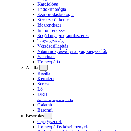
Kardiológa
Endokrinológia
Szaporodásbiológia
Stresszcsökkentés
Idegrendszer
Immunrendszer
Segédanyagok, ápolószerek
Tőgyegészség
Vérzéscsillapítás
Vitaminok, ásványi anyag kiegészítők
Vakcinák
Homeopátia
Állatfaj
Kisállat
Kérődző
Sertés
Ló
DRH
díszmadár, rágcsáló, hüllő
Galamb
Baromfi
Besorolás
Gyógyszerek
Homeopátiás készítmények