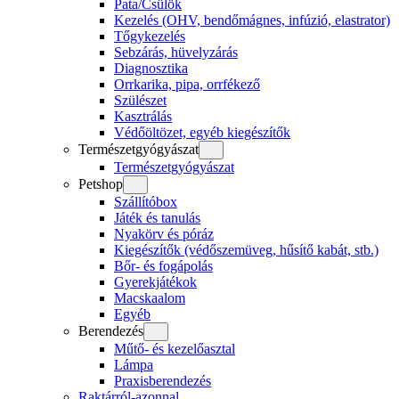
Pata/Csülök
Kezelés (OHV, bendőmágnes, infúzió, elastrator)
Tőgykezelés
Sebzárás, hüvelyzárás
Diagnosztika
Orrkarika, pipa, orrfékező
Szülészet
Kasztrálás
Védőöltözet, egyéb kiegészítők
Természetgyógyászat
Természetgyógyászat
Petshop
Szállítóbox
Játék és tanulás
Nyakörv és póráz
Kiegészítők (védőszemüveg, hűsítő kabát, stb.)
Bőr- és fogápolás
Gyerekjátékok
Macskaalom
Egyéb
Berendezés
Műtő- és kezelőasztal
Lámpa
Praxisberendezés
Raktárról-azonnal