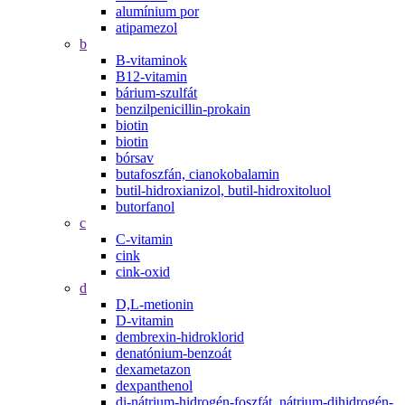
alumínium por
atipamezol
b
B-vitaminok
B12-vitamin
bárium-szulfát
benzilpenicillin-prokain
biotin
biotin
bórsav
butafoszfán, cianokobalamin
butil-hidroxianizol, butil-hidroxitoluol
butorfanol
c
C-vitamin
cink
cink-oxid
d
D,L-metionin
D-vitamin
dembrexin-hidroklorid
denatónium-benzoát
dexametazon
dexpanthenol
di-nátrium-hidrogén-foszfát, nátrium-dihidrogén-