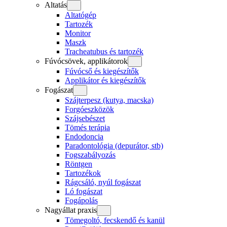
Altatás
Altatógép
Tartozék
Monitor
Maszk
Tracheatubus és tartozék
Fúvócsövek, applikátorok
Fúvócső és kiegészítők
Applikátor és kiegészítők
Fogászat
Szájterpesz (kutya, macska)
Forgóeszközök
Szájsebészet
Tömés terápia
Endodoncia
Paradontológia (depurátor, stb)
Fogszabályozás
Röntgen
Tartozékok
Rágcsáló, nyúl fogászat
Ló fogászat
Fogápolás
Nagyállat praxis
Tömegoltó, fecskendő és kanül