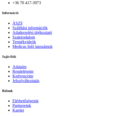
+36 70 417-3973
Információ
ÁSZF
Szállítási információk
Adatkezelési tájékoztató
Szakirodalom
Termékvideók
Medicus Infó lapszámok
Saját fiók
Adataim
Rendeléseim
Kedvenceim
Jelszóváltoztatás
Rólunk
Elérhetőségeink
Partnereink
Karrier