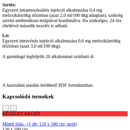
Sertés:
Egyszeri intramuszkuláris injekció alkalmazása 0,4 mg
meloxikám/ttkg dózisban (azaz 2,0 ml/100 ttkg adagban), szükség
szerint antibiotikum-terápiával kombinálva. Ha szükséges, 24 óra
elteltével második kezelés is adható.
Ló:
Egyszeri intravénás injekció alkalmazása 0,6 mg meloxikám/ttkg
dózisban (azaz 3,0 ml/100 ttkg).
A gumidugó legfeljebb 20 alkalommal szúrható át.
A használati utasítás letölthető PDF formátumban.
Kapcsolódó termékek
KÉSZLET AKCIÓ!
Műtéti fólia - (1 db; 120 x 180 cm; steril)
120 x 180 cm