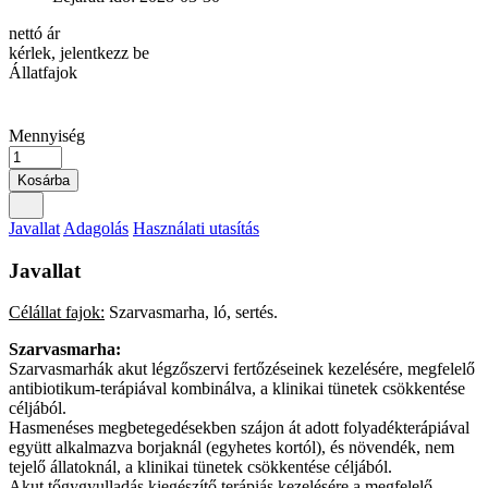
nettó ár
kérlek, jelentkezz be
Állatfajok
Mennyiség
Kosárba
Javallat
Adagolás
Használati utasítás
Javallat
Célállat fajok:
Szarvasmarha, ló, sertés.
Szarvasmarha:
Szarvasmarhák akut légzőszervi fertőzéseinek kezelésére, megfelelő
antibiotikum-terápiával kombinálva, a klinikai tünetek csökkentése
céljából.
Hasmenéses megbetegedésekben szájon át adott folyadékterápiával
együtt alkalmazva borjaknál (egyhetes kortól), és növendék, nem
tejelő állatoknál, a klinikai tünetek csökkentése céljából.
Akut tőgygyulladás kiegészítő terápiás kezelésére a megfelelő