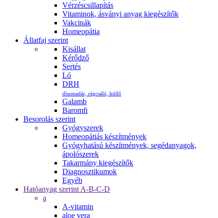
Vérzéscsillapítás
Vitaminok, ásványi anyag kiegészítők
Vakcinák
Homeopátia
Állatfaj szerint
Kisállat
Kérődző
Sertés
Ló
DRH
díszmadár, rágcsáló, hüllő
Galamb
Baromfi
Besorolás szerint
Gyógyszerek
Homeopátiás készítmények
Gyógyhatású készítmények, segédanyagok,
ápolószerek
Takarmány kiegészítők
Diagnosztikumok
Egyéb
Hatóanyag szerint A-B-C-D
a
A-vitamin
aloe vera