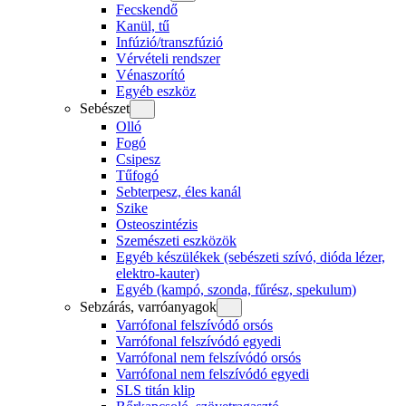
Fecskendő
Kanül, tű
Infúzió/transzfúzió
Vérvételi rendszer
Vénaszorító
Egyéb eszköz
Sebészet
Olló
Fogó
Csipesz
Tűfogó
Sebterpesz, éles kanál
Szike
Osteoszintézis
Szemészeti eszközök
Egyéb készülékek (sebészeti szívó, dióda lézer,
elektro-kauter)
Egyéb (kampó, szonda, fűrész, spekulum)
Sebzárás, varróanyagok
Varrófonal felszívódó orsós
Varrófonal felszívódó egyedi
Varrófonal nem felszívódó orsós
Varrófonal nem felszívódó egyedi
SLS titán klip