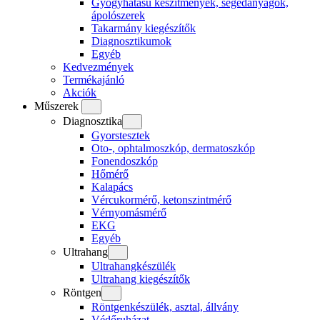
Gyógyhatású készítmények, segédanyagok,
ápolószerek
Takarmány kiegészítők
Diagnosztikumok
Egyéb
Kedvezmények
Termékajánló
Akciók
Műszerek
Diagnosztika
Gyorstesztek
Oto-, ophtalmoszkóp, dermatoszkóp
Fonendoszkóp
Hőmérő
Kalapács
Vércukormérő, ketonszintmérő
Vérnyomásmérő
EKG
Egyéb
Ultrahang
Ultrahangkészülék
Ultrahang kiegészítők
Röntgen
Röntgenkészülék, asztal, állvány
Védőruházat