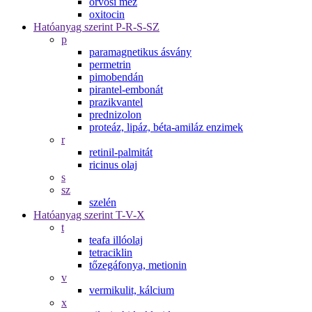
orvosi méz
oxitocin
Hatóanyag szerint P-R-S-SZ
p
paramagnetikus ásvány
permetrin
pimobendán
pirantel-embonát
prazikvantel
prednizolon
proteáz, lipáz, béta-amiláz enzimek
r
retinil-palmitát
ricinus olaj
s
sz
szelén
Hatóanyag szerint T-V-X
t
teafa illóolaj
tetraciklin
tőzegáfonya, metionin
v
vermikulit, kálcium
x