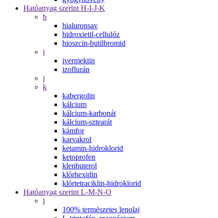
Hatóanyag szerint H-I-J-K
h
hialuronsav
hidroxietil-cellulóz
hioszcin-butilbromid
i
ivermektin
izoflurán
j
k
kabergolin
kálcium
kálcium-karbonát
kálcium-sztearát
kámfor
karvakrol
ketamin-hidroklorid
ketoprofen
klenbuterol
klórhexidin
klórtetraciklin-hidroklorid
Hatóanyag szerint L-M-N-O
l
100% természetes lenolaj