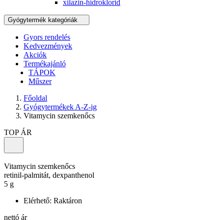
xilazin-hidroklorid
Gyógytermék kategóriák
Gyors rendelés
Kedvezmények
Akciók
Termékajánló
TÁPOK
Műszer
Főoldal
Gyógytermékek A-Z-ig
Vitamycin szemkenőcs
TOP ÁR
Vitamycin szemkenőcs
retinil-palmitát, dexpanthenol
5 g
Elérhető:
Raktáron
nettó ár