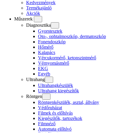
Kedvezmények
Termékajánló
Akciók
Műszerek
Diagnosztika
Gyorstesztek
Oto-, ophtalmoszkóp, dermatoszkóp
Fonendoszkóp
Hőmérő
Kalapács
Vércukormérő, ketonszintmérő
Vérnyomásmérő
EKG
Egyéb
Ultrahang
Ultrahangkészülék
Ultrahang kiegészítők
Röntgen
Röntgenkészülék, asztal, állvány
Védőruházat
Filmek és előhívás
Kiegészítők, tartozékok
Filmnéző
Automata előhívó