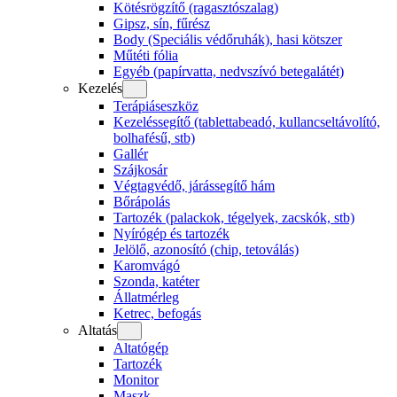
Kötésrögzítő (ragasztószalag)
Gipsz, sín, fűrész
Body (Speciális védőruhák), hasi kötszer
Műtéti fólia
Egyéb (papírvatta, nedvszívó betegalátét)
Kezelés
Terápiáseszköz
Kezeléssegítő (tablettabeadó, kullancseltávolító,
bolhafésű, stb)
Gallér
Szájkosár
Végtagvédő, járássegítő hám
Bőrápolás
Tartozék (palackok, tégelyek, zacskók, stb)
Nyírógép és tartozék
Jelölő, azonosító (chip, tetoválás)
Karomvágó
Szonda, katéter
Állatmérleg
Ketrec, befogás
Altatás
Altatógép
Tartozék
Monitor
Maszk