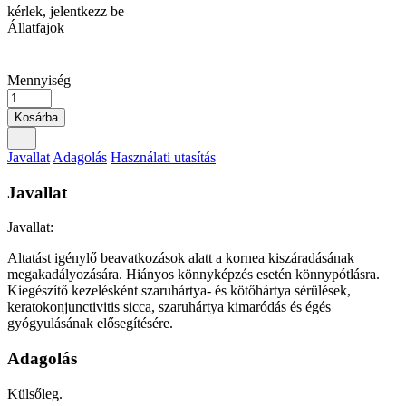
kérlek, jelentkezz be
Állatfajok
Mennyiség
Kosárba
Javallat
Adagolás
Használati utasítás
Javallat
Javallat:
Altatást igénylő beavatkozások alatt a kornea kiszáradásának
megakadályozására. Hiányos könnyképzés esetén könnypótlásra.
Kiegészítő kezelésként szaruhártya- és kötőhártya sérülések,
keratokonjunctivitis sicca, szaruhártya kimaródás és égés
gyógyulásának elősegítésére.
Adagolás
Külsőleg.