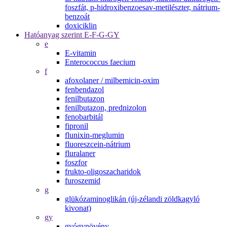
foszfát, p-hidroxibenzoesav-metilészter, nátrium-
benzoát
doxiciklin
Hatóanyag szerint E-F-G-GY
e
E-vitamin
Enterococcus faecium
f
afoxolaner / milbemicin-oxim
fenbendazol
fenilbutazon
fenilbutazon, prednizolon
fenobarbitál
fipronil
flunixin-meglumin
fluoreszcein-nátrium
fluralaner
foszfor
frukto-oligoszacharidok
furoszemid
g
glükózaminoglikán (új-zélandi zöldkagyló
kivonat)
gy
gyógynövény