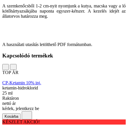
A szemkenőcsből 1-2 cm-nyit nyomjunk a kutya, macska vagy a ló
kötőhártyazsákjába naponta egyszer-kétszer. A kezelés idejét az
állatorvos határozza meg.
A használati utasítás letölthető PDF formátumban.
Kapcsolódó termékek
TOP ÁR
CP-Ketamin 10% inj.
ketamin-hidroklorid
25 ml
Raktáron
nettó ár
kérlek, jelentkezz be
Kosárba
KÉSZLET AKCIÓ!