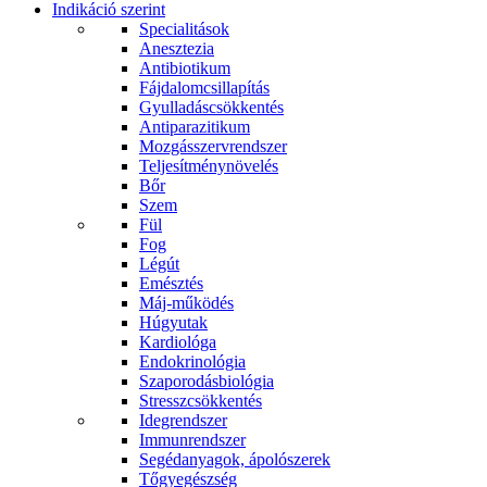
Indikáció szerint
Specialitások
Anesztezia
Antibiotikum
Fájdalomcsillapítás
Gyulladáscsökkentés
Antiparazitikum
Mozgásszervrendszer
Teljesítménynövelés
Bőr
Szem
Fül
Fog
Légút
Emésztés
Máj-működés
Húgyutak
Kardiológa
Endokrinológia
Szaporodásbiológia
Stresszcsökkentés
Idegrendszer
Immunrendszer
Segédanyagok, ápolószerek
Tőgyegészség