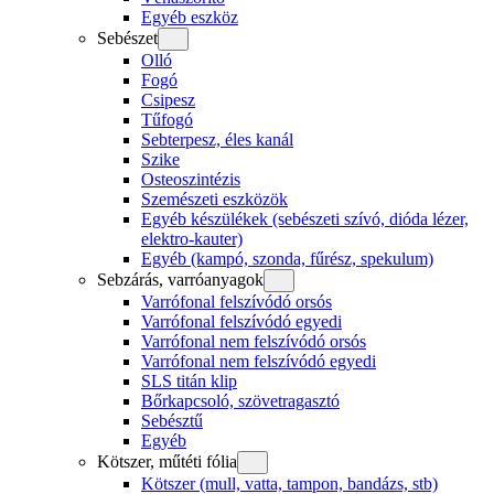
Egyéb eszköz
Sebészet
Olló
Fogó
Csipesz
Tűfogó
Sebterpesz, éles kanál
Szike
Osteoszintézis
Szemészeti eszközök
Egyéb készülékek (sebészeti szívó, dióda lézer,
elektro-kauter)
Egyéb (kampó, szonda, fűrész, spekulum)
Sebzárás, varróanyagok
Varrófonal felszívódó orsós
Varrófonal felszívódó egyedi
Varrófonal nem felszívódó orsós
Varrófonal nem felszívódó egyedi
SLS titán klip
Bőrkapcsoló, szövetragasztó
Sebésztű
Egyéb
Kötszer, műtéti fólia
Kötszer (mull, vatta, tampon, bandázs, stb)