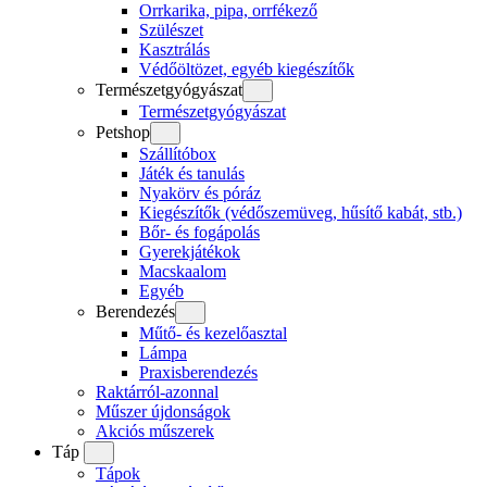
Orrkarika, pipa, orrfékező
Szülészet
Kasztrálás
Védőöltözet, egyéb kiegészítők
Természetgyógyászat
Természetgyógyászat
Petshop
Szállítóbox
Játék és tanulás
Nyakörv és póráz
Kiegészítők (védőszemüveg, hűsítő kabát, stb.)
Bőr- és fogápolás
Gyerekjátékok
Macskaalom
Egyéb
Berendezés
Műtő- és kezelőasztal
Lámpa
Praxisberendezés
Raktárról-azonnal
Műszer újdonságok
Akciós műszerek
Táp
Tápok