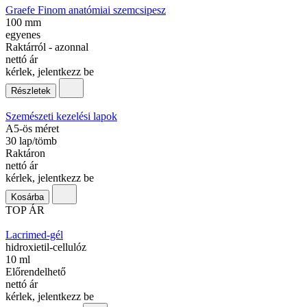
Graefe Finom anatómiai szemcsipesz
100 mm
egyenes
Raktárról - azonnal
nettó ár
kérlek, jelentkezz be
Részletek
Szemészeti kezelési lapok
A5-ös méret
30 lap/tömb
Raktáron
nettó ár
kérlek, jelentkezz be
Kosárba
TOP ÁR
Lacrimed-gél
hidroxietil-cellulóz
10 ml
Előrendelhető
nettó ár
kérlek, jelentkezz be