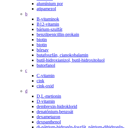
alumínium por
atipamezol
b
B-vitaminok
B12-vitamin
bárium-szulfát
benzilpenicillin-prokain
biotin
biotin
bórsav
butafoszfán, cianokobalamin
butil-hidroxianizol, butil-hidroxitoluol
butorfanol
c
C-vitamin
cink
cink-oxid
d
D,L-metionin
D-vitamin
dembrexin-hidroklorid
denatónium-benzoát
dexametazon
dexpanthenol
di-nátrium-hidrogén-foszfát, nátrium-dihidrogén-