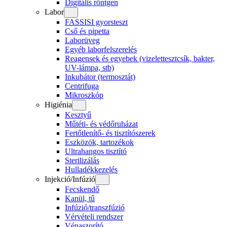
Digitális röntgen
Labor
FASSISI gyorsteszt
Cső és pipetta
Laborüveg
Egyéb laborfelszerelés
Reagensek és egyebek (vizelettesztcsík, bakter,
UV-lámpa, stb)
Inkubátor (termosztát)
Centrifuga
Mikroszkóp
Higiénia
Kesztyű
Műtéti- és védőruházat
Fertőtlenítő- és tisztítószerek
Eszközök, tartozékok
Ultrahangos tisztító
Sterilizálás
Hulladékkezelés
Injekció/Infúzió
Fecskendő
Kanül, tű
Infúzió/transzfúzió
Vérvételi rendszer
Vénaszorító