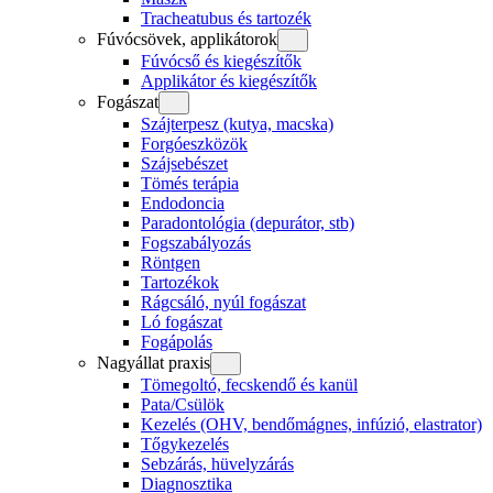
Tracheatubus és tartozék
Fúvócsövek, applikátorok
Fúvócső és kiegészítők
Applikátor és kiegészítők
Fogászat
Szájterpesz (kutya, macska)
Forgóeszközök
Szájsebészet
Tömés terápia
Endodoncia
Paradontológia (depurátor, stb)
Fogszabályozás
Röntgen
Tartozékok
Rágcsáló, nyúl fogászat
Ló fogászat
Fogápolás
Nagyállat praxis
Tömegoltó, fecskendő és kanül
Pata/Csülök
Kezelés (OHV, bendőmágnes, infúzió, elastrator)
Tőgykezelés
Sebzárás, hüvelyzárás
Diagnosztika