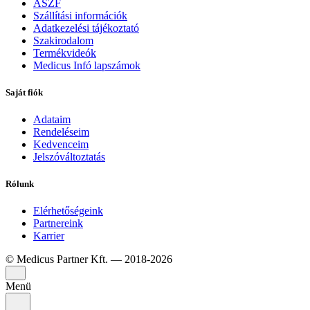
ÁSZF
Szállítási információk
Adatkezelési tájékoztató
Szakirodalom
Termékvideók
Medicus Infó lapszámok
Saját fiók
Adataim
Rendeléseim
Kedvenceim
Jelszóváltoztatás
Rólunk
Elérhetőségeink
Partnereink
Karrier
© Medicus Partner Kft. — 2018-2026
Menü