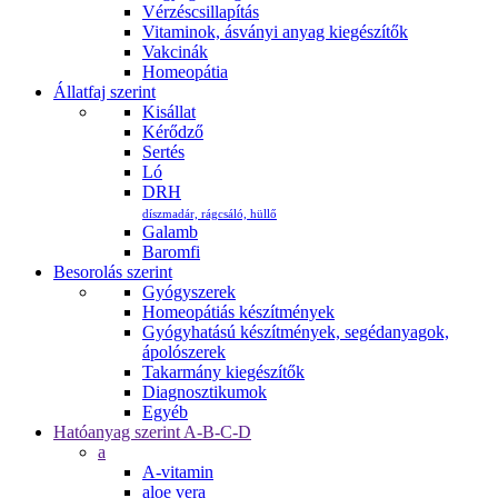
Vérzéscsillapítás
Vitaminok, ásványi anyag kiegészítők
Vakcinák
Homeopátia
Állatfaj szerint
Kisállat
Kérődző
Sertés
Ló
DRH
díszmadár, rágcsáló, hüllő
Galamb
Baromfi
Besorolás szerint
Gyógyszerek
Homeopátiás készítmények
Gyógyhatású készítmények, segédanyagok,
ápolószerek
Takarmány kiegészítők
Diagnosztikumok
Egyéb
Hatóanyag szerint A-B-C-D
a
A-vitamin
aloe vera