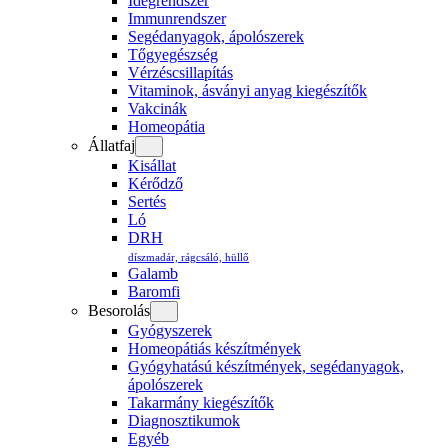
Idegrendszer
Immunrendszer
Segédanyagok, ápolószerek
Tőgyegészség
Vérzéscsillapítás
Vitaminok, ásványi anyag kiegészítők
Vakcinák
Homeopátia
Állatfaj
Kisállat
Kérődző
Sertés
Ló
DRH
díszmadár, rágcsáló, hüllő
Galamb
Baromfi
Besorolás
Gyógyszerek
Homeopátiás készítmények
Gyógyhatású készítmények, segédanyagok,
ápolószerek
Takarmány kiegészítők
Diagnosztikumok
Egyéb