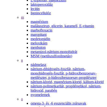
L-triptofán, magnézium
laktoperoxidáz
lecitin
lignincellulóz
m
magnézium
malátaszirup, glicerin, karamell, E-vitamin
marbofloxacin
maropitant
medetomidin
meloxikám
menbuton
metamizol-nátrium-monohidrát
MSM (metilszulfonilmetán)
n
nádmelasz
nátrium-dihidrogén-foszfát, nátrium-
monohidrogén-foszfát, p-hidroxibenzoesav-
metilészter, p-hidroxibenzoesav-propilészter
nátrium-klorid, magnézium-klorid, kálium-klorid
nátrium-polimetkarilát, propilénglikol, nátrium-
hidroxid, parabén
nyomelemek
o
omega-3- és -6 esszenciális zsírsavak