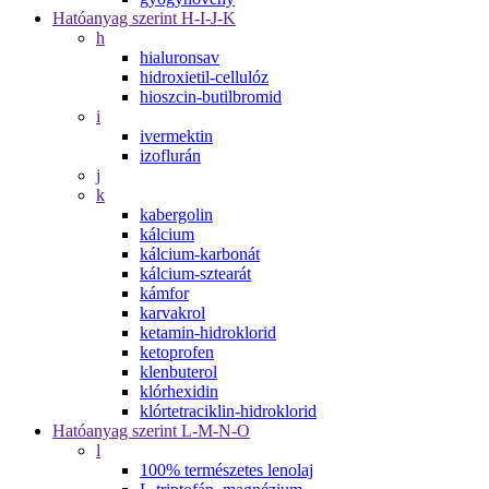
Hatóanyag szerint H-I-J-K
h
hialuronsav
hidroxietil-cellulóz
hioszcin-butilbromid
i
ivermektin
izoflurán
j
k
kabergolin
kálcium
kálcium-karbonát
kálcium-sztearát
kámfor
karvakrol
ketamin-hidroklorid
ketoprofen
klenbuterol
klórhexidin
klórtetraciklin-hidroklorid
Hatóanyag szerint L-M-N-O
l
100% természetes lenolaj