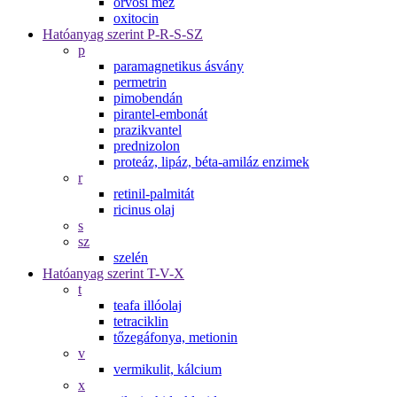
orvosi méz
oxitocin
Hatóanyag szerint P-R-S-SZ
p
paramagnetikus ásvány
permetrin
pimobendán
pirantel-embonát
prazikvantel
prednizolon
proteáz, lipáz, béta-amiláz enzimek
r
retinil-palmitát
ricinus olaj
s
sz
szelén
Hatóanyag szerint T-V-X
t
teafa illóolaj
tetraciklin
tőzegáfonya, metionin
v
vermikulit, kálcium
x