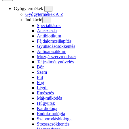
Gyógytermékek
Gyógytermékek A-Z
Indikáció
Specialitások
Anesztezia
Antibiotikum
Fájdalomcsillapítás
Gyulladáscsökkentés
Antiparazitikum
Mozgásszervrendszer
Teljesítménynövelés
Bőr
Szem
Fül
Fog
Légút
Emésztés
Máj-működés
Húgyutak
Kardiológa
Endokrinológia
Szaporodásbiológia
Stresszcsökkentés