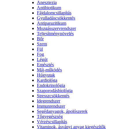
Anesztezia
Antibiotikum
Fájdalomcsillapítás
Gyulladáscsökkentés
Antiparazitikum
Mozgásszervrendszer
Teljesítménynövelés
Bőr
Szem
Fül
Fog
Légút
Emésztés
Máj-működés
Húgyutak
Kardiológa
Endokrinológia
Szaporodásbiológia
Stresszcsökkentés
Idegrendszer
Immunrendszer
Segédanyagok, ápolószerek
Tőgyegészség
Vérzéscsillapítás
Vitaminok, ásványi anyag kiegészítők