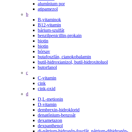
alumínium por
atipamezol
b
B-vitaminok
B12-vitamin
bárium-szulfát
benzilpenicillin-prokain
biotin
biotin
bórsav
butafoszfán, cianokobalamin
butil-hidroxianizol, butil-hidroxitoluol
butorfanol
c
C-vitamin
cink
cink-oxid
d
D,L-metionin
D-vitamin
dembrexin-hidroklorid
denatónium-benzoát
dexametazon
dexpanthenol
di-nátrium-hidrogén-foszfát, nátrium-dihidrogén-