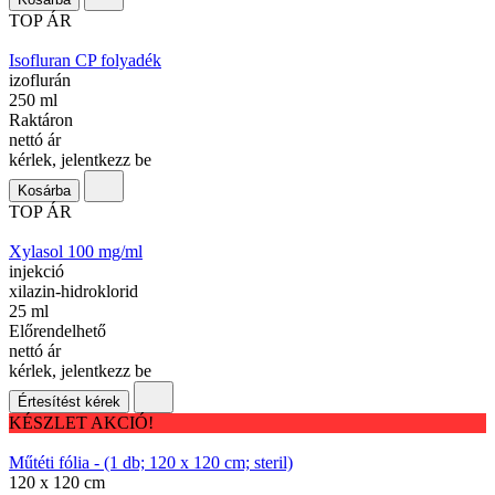
TOP ÁR
Isofluran CP folyadék
izoflurán
250 ml
Raktáron
nettó ár
kérlek, jelentkezz be
Kosárba
TOP ÁR
Xylasol 100 mg/ml
injekció
xilazin-hidroklorid
25 ml
Előrendelhető
nettó ár
kérlek, jelentkezz be
Értesítést kérek
KÉSZLET AKCIÓ!
Műtéti fólia - (1 db; 120 x 120 cm; steril)
120 x 120 cm