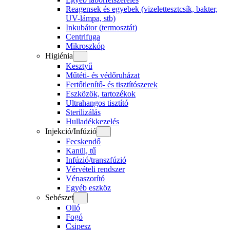
Reagensek és egyebek (vizelettesztcsík, bakter,
UV-lámpa, stb)
Inkubátor (termosztát)
Centrifuga
Mikroszkóp
Higiénia
Kesztyű
Műtéti- és védőruházat
Fertőtlenítő- és tisztítószerek
Eszközök, tartozékok
Ultrahangos tisztító
Sterilizálás
Hulladékkezelés
Injekció/Infúzió
Fecskendő
Kanül, tű
Infúzió/transzfúzió
Vérvételi rendszer
Vénaszorító
Egyéb eszköz
Sebészet
Olló
Fogó
Csipesz