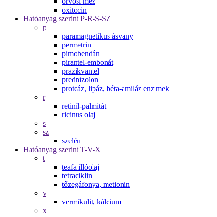
orvosi méz
oxitocin
Hatóanyag szerint P-R-S-SZ
p
paramagnetikus ásvány
permetrin
pimobendán
pirantel-embonát
prazikvantel
prednizolon
proteáz, lipáz, béta-amiláz enzimek
r
retinil-palmitát
ricinus olaj
s
sz
szelén
Hatóanyag szerint T-V-X
t
teafa illóolaj
tetraciklin
tőzegáfonya, metionin
v
vermikulit, kálcium
x