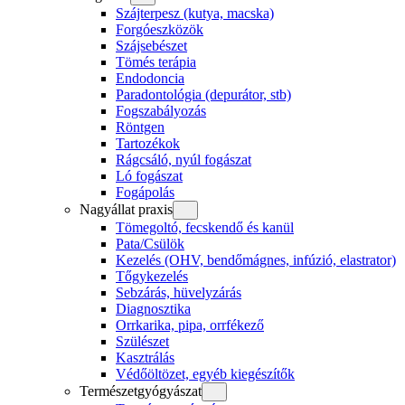
Szájterpesz (kutya, macska)
Forgóeszközök
Szájsebészet
Tömés terápia
Endodoncia
Paradontológia (depurátor, stb)
Fogszabályozás
Röntgen
Tartozékok
Rágcsáló, nyúl fogászat
Ló fogászat
Fogápolás
Nagyállat praxis
Tömegoltó, fecskendő és kanül
Pata/Csülök
Kezelés (OHV, bendőmágnes, infúzió, elastrator)
Tőgykezelés
Sebzárás, hüvelyzárás
Diagnosztika
Orrkarika, pipa, orrfékező
Szülészet
Kasztrálás
Védőöltözet, egyéb kiegészítők
Természetgyógyászat