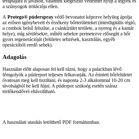
terápiájára is javasolt, valamint kiegészítő védelmet nyújt a legyek és
a szúnyogok irritációja ellen.
A
Protego® púderspray
védő bevonatot képezve helyileg ápolja
az erősen igénybevett és érzékeny bőrterületeket (interdigitális régió,
a combok belső felszíne, a csánkízület területe, a nyereg és a kantár
helye), míg sérülésekre, műtéti sebekre permetezve elősegíti a bőr
gyors regenerációját (felületes sebzések, kasztrálás, egyéb
operációból eredő sebek).
Adagolás
Használat előtt alaposan fel kell rázni, hogy a palackban lévő
fémgolyók a púderport teljesen felkavarják. Az érintett bőrfelületet
óvatosan meg kell tisztítani, és naponta 2-3 alkalommal 10-20 cm
távolságból be kell fújni. A púderpor szükség esetén száraz
törlőkendővel eltávolítható.
A használati utasítás letölthető PDF formátumban.