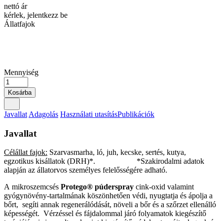
nettó ár
kérlek, jelentkezz be
Állatfajok
Mennyiség
Kosárba
Javallat
Adagolás
Használati utasítás
Publikációk
Javallat
Célállat fajok:
Szarvasmarha, ló, juh, kecske, sertés, kutya,
egzotikus kisállatok (DRH)*. *Szakirodalmi adatok
alapján az állatorvos személyes felelősségére adható.
A mikroszemcsés
Protego® púderspray
cink-oxid valamint
gyógynövény-tartalmának köszönhetően védi, nyugtatja és ápolja a
bőrt, segíti annak regenerálódását, növeli a bőr és a szőrzet ellenálló
képességét. Vérzéssel és fájdalommal járó folyamatok kiegészítő