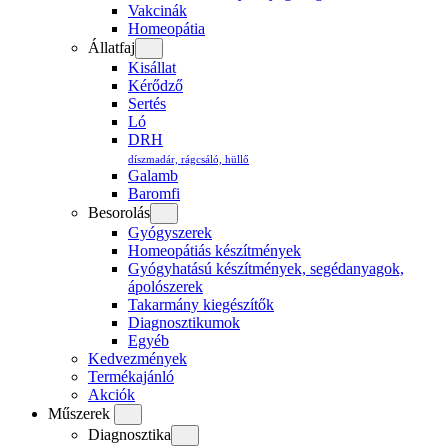
Vakcinák
Homeopátia
Állatfaj
Kisállat
Kérődző
Sertés
Ló
DRH
díszmadár, rágcsáló, hüllő
Galamb
Baromfi
Besorolás
Gyógyszerek
Homeopátiás készítmények
Gyógyhatású készítmények, segédanyagok,
ápolószerek
Takarmány kiegészítők
Diagnosztikumok
Egyéb
Kedvezmények
Termékajánló
Akciók
Műszerek
Diagnosztika