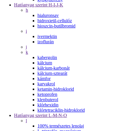
Hatóanyag szerint H-I-J-K
h
hialuronsav
hidroxietil-cellulóz
hioszcin-butilbromid
i
ivermektin
izoflurán
j
k
kabergolin
kálcium
kálcium-karbonát
kálcium-sztearát
kámfor
karvakrol
ketamin-hidroklorid
ketoprofen
klenbuterol
klórhexidin
klórtetraciklin-hidroklorid
Hatóanyag szerint L-M-N-O
l
100% természetes lenolaj