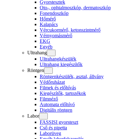
Gyorstesztek
Oto-, ophtalmoszkóp, dermatoszkóp
Fonendoszkóp
Hőmérő
Kalapács
Vércukormérő, ketonszintmérő
Vérnyomásmérő
EKG
Egyéb
Ultrahang
Ultrahangkészülék
Ultrahang kiegészítők
Röntgen
Röntgenkészülék, asztal, állvány
Védőruházat
Filmek és előhívás
Kiegészítők, tartozékok
Filmnéző
Automata előhívó
Digitális röntgen
Labor
FASSISI gyorsteszt
Cső és pipetta
Laborüveg
Egyéb laborfelszerelés