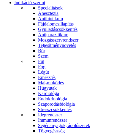
Indikáció szerint
Specialitások
Anesztezia
Antibiotikum
Fájdalomcsillapítás
Gyulladáscsökkentés
Antiparazitikum
Mozgásszervrendszer
Teljesítménynövelés
Bőr
Szem
Fül
Fog
Légút
Emésztés
Máj-működés
Húgyutak
Kardiológa
Endokrinológia
Szaporodásbiológia
Stresszcsökkentés
Idegrendszer
Immunrendszer
Segédanyagok, ápolószerek
Tőgyegészség