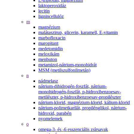
L-triptofán, magnézium
laktoperoxidáz
lecitin
lignincellulóz
m
magnézium
malátaszirup, glicerin, karamell, E-vitamin
marbofloxacin
maropitant
medetomidin
meloxikám
menbuton
metamizol-nátrium-monohidrát
MSM (metilszulfonilmetán)
n
nádmelasz
nátrium-dihidrogén-foszfát, nátrium-
monohidrogén-foszfát, p-hidroxibenzoesav-
metilészter, p-hidroxibenzoesav-propilészter
nátrium-klorid, magnézium-klorid, kálium-klorid
nátrium-polimetkarilát, propilénglikol, nátrium-
hidroxid, parabén
nyomelemek
o
omega-3- és -6 esszenciális zsírsavak