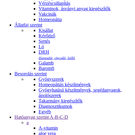
Vérzéscsillapítás
Vitaminok, ásványi anyag kiegészítők
Vakcinák
Homeopátia
Állatfaj szerint
Kisállat
Kérődző
Sertés
Ló
DRH
díszmadár, rágcsáló, hüllő
Galamb
Baromfi
Besorolás szerint
Gyógyszerek
Homeopátiás készítmények
Gyógyhatású készítmények, segédanyagok,
ápolószerek
Takarmány kiegészítők
Diagnosztikumok
Egyéb
Hatóanyag szerint A-B-C-D
a
A-vitamin
aloe vera