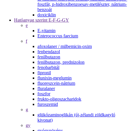
foszfát, p-hidroxibenzoesav-metilészter, nátrium-
benzoát
doxiciklin
Hatóanyag szerint E-F-G-GY
e
E-vitamin
Enterococcus faecium
f
afoxolaner / milbemicin-oxim
fenbendazol
fenilbutazon
fenilbutazon, prednizolon
fenobarbitál
fipronil
flunixin-meglumin
fluoreszcein-nátrium
fluralaner
foszfor
frukto-oligoszacharidok
furoszemid
g
glükózaminoglikán (új-zélandi zöldkagyló
kivonat)
gy
gyógynövény