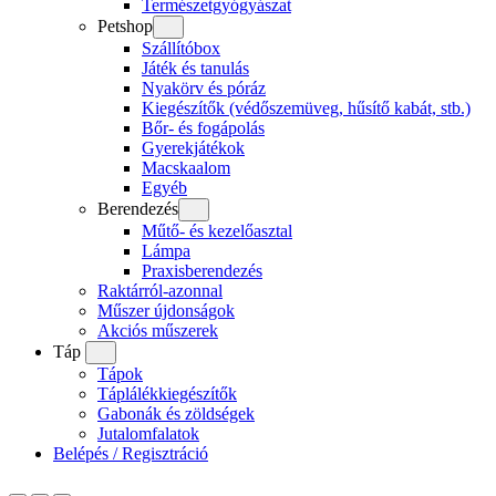
Természetgyógyászat
Petshop
Szállítóbox
Játék és tanulás
Nyakörv és póráz
Kiegészítők (védőszemüveg, hűsítő kabát, stb.)
Bőr- és fogápolás
Gyerekjátékok
Macskaalom
Egyéb
Berendezés
Műtő- és kezelőasztal
Lámpa
Praxisberendezés
Raktárról-azonnal
Műszer újdonságok
Akciós műszerek
Táp
Tápok
Táplálékkiegészítők
Gabonák és zöldségek
Jutalomfalatok
Belépés / Regisztráció