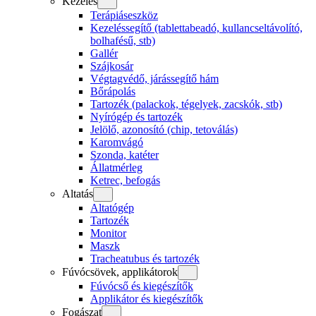
Kezelés
Terápiáseszköz
Kezeléssegítő (tablettabeadó, kullancseltávolító,
bolhafésű, stb)
Gallér
Szájkosár
Végtagvédő, járássegítő hám
Bőrápolás
Tartozék (palackok, tégelyek, zacskók, stb)
Nyírógép és tartozék
Jelölő, azonosító (chip, tetoválás)
Karomvágó
Szonda, katéter
Állatmérleg
Ketrec, befogás
Altatás
Altatógép
Tartozék
Monitor
Maszk
Tracheatubus és tartozék
Fúvócsövek, applikátorok
Fúvócső és kiegészítők
Applikátor és kiegészítők
Fogászat