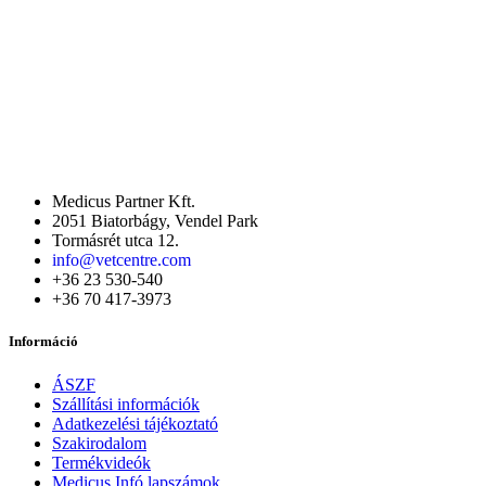
Medicus Partner Kft.
2051 Biatorbágy, Vendel Park
Tormásrét utca 12.
info@vetcentre.com
+36 23 530-540
+36 70 417-3973
Információ
ÁSZF
Szállítási információk
Adatkezelési tájékoztató
Szakirodalom
Termékvideók
Medicus Infó lapszámok