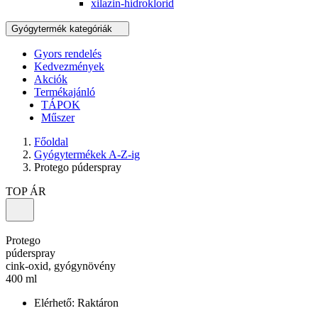
xilazin-hidroklorid
Gyógytermék kategóriák
Gyors rendelés
Kedvezmények
Akciók
Termékajánló
TÁPOK
Műszer
Főoldal
Gyógytermékek A-Z-ig
Protego púderspray
TOP ÁR
Protego
púderspray
cink-oxid, gyógynövény
400 ml
Elérhető:
Raktáron