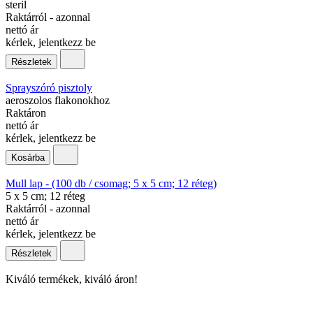
steril
Raktárról - azonnal
nettó ár
kérlek, jelentkezz be
Részletek
Sprayszóró pisztoly
aeroszolos flakonokhoz
Raktáron
nettó ár
kérlek, jelentkezz be
Kosárba
Mull lap - (100 db / csomag; 5 x 5 cm; 12 réteg)
5 x 5 cm; 12 réteg
Raktárról - azonnal
nettó ár
kérlek, jelentkezz be
Részletek
Kiváló termékek, kiváló áron!