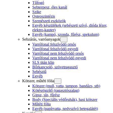
Tűfogó
Sebterpesz, éles kanál
Szike
Osteoszintézis
Szemészeti eszközök
Egyéb készülékek (sebészeti szívó, dióda lézer,
elektro-kauter)
Egyéb (kampó, szonda, fűrész, spekulum)
Sebzárás, varróanyagok
Varrófonal felszívódó orsós
Varrófonal felszívódó egyedi
Varrófonal nem felszívódó orsós
Varrófonal nem felszívódó egyedi
SLS titán klip
Bőrkapcsoló, szövetragasztó
Sebésztű
Egyéb
Kötszer, műtéti fólia
Kötszer (mull, vatta, tampon, bandázs, stb)
Kötésrögzítő (ragasztószalag)
Gipsz, sín, fűrész
Body (Speciális védőruhák), hasi kötszer
Műtéti fólia
Egyéb (papírvatta, nedvszívó betegalátét)