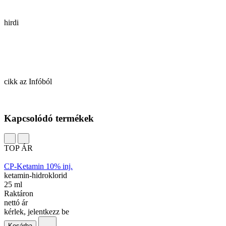
hirdi
cikk az Infóból
Kapcsolódó termékek
TOP ÁR
CP-Ketamin 10% inj.
ketamin-hidroklorid
25 ml
Raktáron
nettó ár
kérlek, jelentkezz be
Kosárba