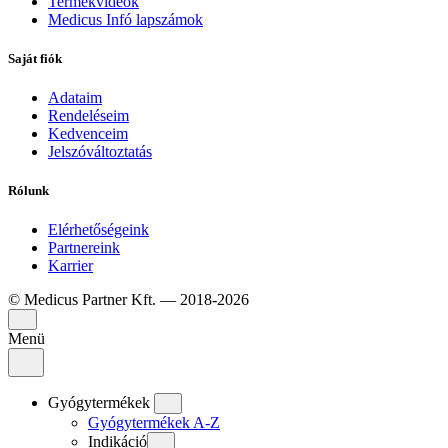
Termékvideók
Medicus Infó lapszámok
Saját fiók
Adataim
Rendeléseim
Kedvenceim
Jelszóváltoztatás
Rólunk
Elérhetőségeink
Partnereink
Karrier
© Medicus Partner Kft. — 2018-2026
Menü
Gyógytermékek
Gyógytermékek A-Z
Indikáció