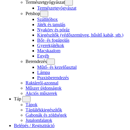
Természetgyógyászat
Természetgyógyászat
Petshop
Szállítóbox
Játék és tanulás
Nyakörv és póráz
Kiegészítők (védőszemüveg, hűsítő kabát, stb.)
Bőr- és fogápolás
Gyerekjátékok
Macskaalom
Egyéb
Berendezés
Műtő- és kezelőasztal
Lámpa
Praxisberendezés
Raktárról-azonnal
Műszer újdonságok
Akciós műszerek
Táp
Tápok
Táplálékkiegészítők
Gabonák és zöldségek
Jutalomfalatok
Belépés / Regisztráció