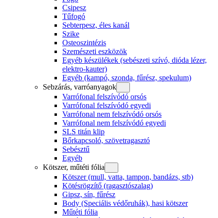
Csipesz
Tűfogó
Sebterpesz, éles kanál
Szike
Osteoszintézis
Szemészeti eszközök
Egyéb készülékek (sebészeti szívó, dióda lézer,
elektro-kauter)
Egyéb (kampó, szonda, fűrész, spekulum)
Sebzárás, varróanyagok
Varrófonal felszívódó orsós
Varrófonal felszívódó egyedi
Varrófonal nem felszívódó orsós
Varrófonal nem felszívódó egyedi
SLS titán klip
Bőrkapcsoló, szövetragasztó
Sebésztű
Egyéb
Kötszer, műtéti fólia
Kötszer (mull, vatta, tampon, bandázs, stb)
Kötésrögzítő (ragasztószalag)
Gipsz, sín, fűrész
Body (Speciális védőruhák), hasi kötszer
Műtéti fólia