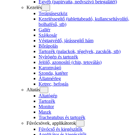
Egyéb (papírvatta, nedvszívó betegalátét)
Kezelés
Terápiáseszköz
Kezeléssegítő (tablettabeadó, kullancseltávolító,
bolhafésű, stb)
Gallér
Szájkosár
Végtagvédő, járássegítő hám
Bőrápolás
Tartozék (palackok, tégelyek, zacskók, stb)
Nyírógép és tartozék
Jelölő, azonosító (chip, tetoválás)
Karomvágó
Szonda, katéter
Állatmérleg
Ketrec, befogás
Altatás
Altatógép
Tartozék
Monitor
Maszk
Tracheatubus és tartozék
Fúvócsövek, applikátorok
Fúvócső és kiegészítők
Applikátor és kiegészítők