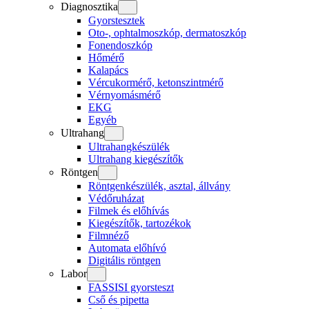
Diagnosztika
Gyorstesztek
Oto-, ophtalmoszkóp, dermatoszkóp
Fonendoszkóp
Hőmérő
Kalapács
Vércukormérő, ketonszintmérő
Vérnyomásmérő
EKG
Egyéb
Ultrahang
Ultrahangkészülék
Ultrahang kiegészítők
Röntgen
Röntgenkészülék, asztal, állvány
Védőruházat
Filmek és előhívás
Kiegészítők, tartozékok
Filmnéző
Automata előhívó
Digitális röntgen
Labor
FASSISI gyorsteszt
Cső és pipetta