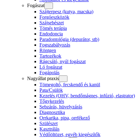
Fogászat
Szájterpesz (kutya, macska)
Forgóeszközök
Szájsebészet
Tömés terápia
Endodoncia
Paradontológia (depurátor, stb)
Fogszabályozás
Röntgen
Tartozékok
Rágcsáló, nyúl fogászat
Ló fogászat
Fogápolás
Nagyállat praxis
Tömegoltó, fecskendő és kanül
Pata/Csülök
Kezelés (OHV, bendőmágnes, infúzió, elastrator)
Tőgykezelés
Sebzárás, hüvelyzárás
Diagnosztika
Orrkarika, pipa, orrfékező
Szülészet
Kasztrálás
Védőöltözet, egyéb kiegészítők