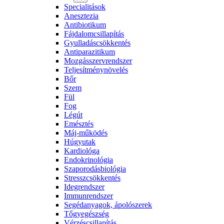
Specialitások
Anesztezia
Antibiotikum
Fájdalomcsillapítás
Gyulladáscsökkentés
Antiparazitikum
Mozgásszervrendszer
Teljesítménynövelés
Bőr
Szem
Fül
Fog
Légút
Emésztés
Máj-működés
Húgyutak
Kardiológa
Endokrinológia
Szaporodásbiológia
Stresszcsökkentés
Idegrendszer
Immunrendszer
Segédanyagok, ápolószerek
Tőgyegészség
Vérzéscsillapítás