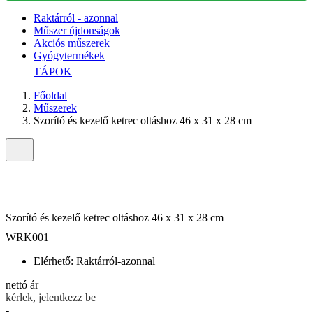
Raktárról - azonnal
Műszer újdonságok
Akciós műszerek
Gyógytermékek
TÁPOK
Főoldal
Műszerek
Szorító és kezelő ketrec oltáshoz 46 x 31 x 28 cm
Szorító és kezelő ketrec oltáshoz 46 x 31 x 28 cm
WRK001
Elérhető:
Raktárról-azonnal
nettó ár
kérlek, jelentkezz be
-