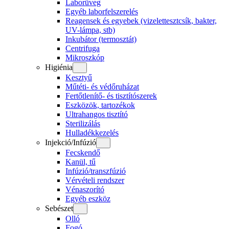
Laborüveg
Egyéb laborfelszerelés
Reagensek és egyebek (vizelettesztcsík, bakter,
UV-lámpa, stb)
Inkubátor (termosztát)
Centrifuga
Mikroszkóp
Higiénia
Kesztyű
Műtéti- és védőruházat
Fertőtlenítő- és tisztítószerek
Eszközök, tartozékok
Ultrahangos tisztító
Sterilizálás
Hulladékkezelés
Injekció/Infúzió
Fecskendő
Kanül, tű
Infúzió/transzfúzió
Vérvételi rendszer
Vénaszorító
Egyéb eszköz
Sebészet
Olló
Fogó