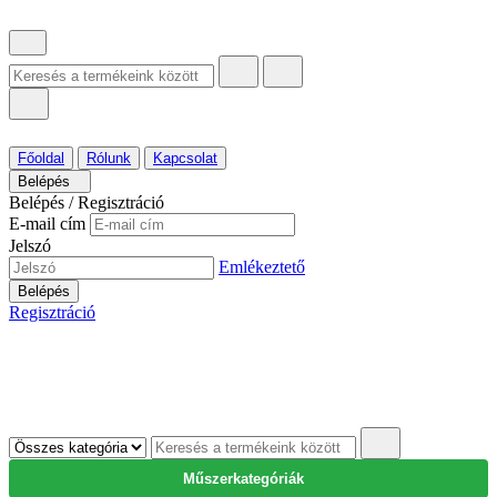
Főoldal
Rólunk
Kapcsolat
Belépés
Belépés / Regisztráció
E-mail cím
Jelszó
Emlékeztető
Belépés
Regisztráció
Műszerkategóriák