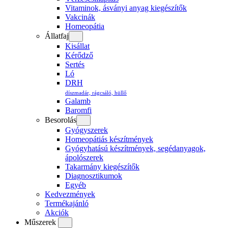
Vitaminok, ásványi anyag kiegészítők
Vakcinák
Homeopátia
Állatfaj
Kisállat
Kérődző
Sertés
Ló
DRH
díszmadár, rágcsáló, hüllő
Galamb
Baromfi
Besorolás
Gyógyszerek
Homeopátiás készítmények
Gyógyhatású készítmények, segédanyagok,
ápolószerek
Takarmány kiegészítők
Diagnosztikumok
Egyéb
Kedvezmények
Termékajánló
Akciók
Műszerek