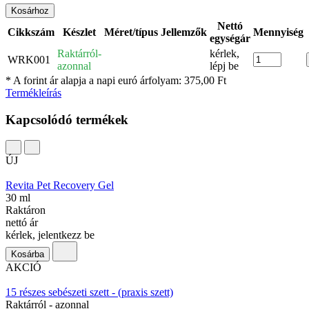
Kosárhoz
Nettó
Cikkszám
Készlet
Méret/típus
Jellemzők
Mennyiség
egységár
Raktárról-
kérlek,
WRK001
azonnal
lépj be
* A forint ár alapja a napi euró árfolyam: 375,00 Ft
Termékleírás
Kapcsolódó termékek
ÚJ
Revita Pet Recovery Gel
30 ml
Raktáron
nettó ár
kérlek, jelentkezz be
Kosárba
AKCIÓ
15 részes sebészeti szett - (praxis szett)
Raktárról - azonnal