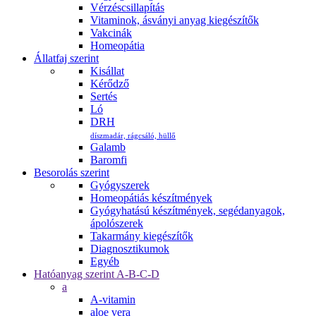
Vérzéscsillapítás
Vitaminok, ásványi anyag kiegészítők
Vakcinák
Homeopátia
Állatfaj szerint
Kisállat
Kérődző
Sertés
Ló
DRH
díszmadár, rágcsáló, hüllő
Galamb
Baromfi
Besorolás szerint
Gyógyszerek
Homeopátiás készítmények
Gyógyhatású készítmények, segédanyagok,
ápolószerek
Takarmány kiegészítők
Diagnosztikumok
Egyéb
Hatóanyag szerint A-B-C-D
a
A-vitamin
aloe vera