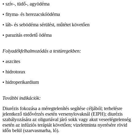
• szív-, tüdő-, agyödéma
• fityma- és herezacskóödéma
• láb- és sebödéma sérülést, műtétet követően
• parazitás eredetű ödéma
Folyadékfelhalmozódás a testüregekben:
• aszcites
• hidrotorax
• hidroperikardium
További indikációk:
Diurézis fokozása a méregtelenítés segítése céljából; terhelésre
jelentkező tüdővérzés esetén verseny­lovak­nál (EIPH); diurézis
szabályozására az oliguriával járó sokk vagy akut veseelégtelenség
esetén az infúziós terápiát követően; vizeletminta nyerésére rövid
időn belül (szarvasmarha, ló).