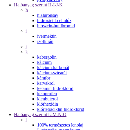
Hatóanyag szerint H-I-J-K
h
hialuronsav
hidroxietil-cellulóz
hioszcin-butilbromid
i
ivermektin
izoflurán
j
k
kabergolin
kálcium
kálcium-karbonát
kálcium-sztearát
kámfor
karvakrol
ketamin-hidroklorid
ketoprofen
klenbuterol
klórhexidin
klórtetraciklin-hidroklorid
Hatóanyag szerint L-M-N-O
l
100% természetes lenolaj