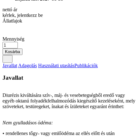
nettó ár
kérlek, jelentkezz be
Állatfajok
Mennyiség
Kosárba
Javallat
Adagolás
Használati utasítás
Publikációk
Javallat
Diurézis kiváltására szív-, máj- és vesebetegségből eredő vagy
egyéb oktanú folyadékfelhalmozódás ki­egé­szítő kezeléseként, mely
szöveteket, testüregeket, ínakat és ízületeket egyaránt érinthet:
Nem gyulladásos ödéma:
• rendellenes tőgy- vagy emlőödéma az ellés előtt és után