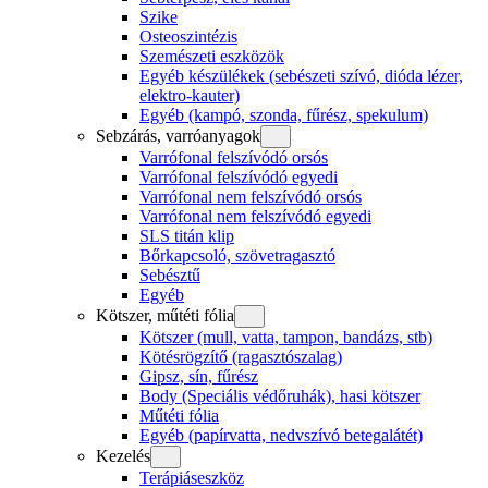
Szike
Osteoszintézis
Szemészeti eszközök
Egyéb készülékek (sebészeti szívó, dióda lézer,
elektro-kauter)
Egyéb (kampó, szonda, fűrész, spekulum)
Sebzárás, varróanyagok
Varrófonal felszívódó orsós
Varrófonal felszívódó egyedi
Varrófonal nem felszívódó orsós
Varrófonal nem felszívódó egyedi
SLS titán klip
Bőrkapcsoló, szövetragasztó
Sebésztű
Egyéb
Kötszer, műtéti fólia
Kötszer (mull, vatta, tampon, bandázs, stb)
Kötésrögzítő (ragasztószalag)
Gipsz, sín, fűrész
Body (Speciális védőruhák), hasi kötszer
Műtéti fólia
Egyéb (papírvatta, nedvszívó betegalátét)
Kezelés
Terápiáseszköz