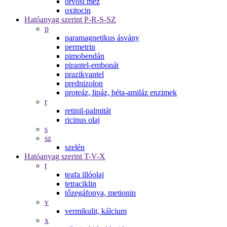
orvosi méz
oxitocin
Hatóanyag szerint P-R-S-SZ
p
paramagnetikus ásvány
permetrin
pimobendán
pirantel-embonát
prazikvantel
prednizolon
proteáz, lipáz, béta-amiláz enzimek
r
retinil-palmitát
ricinus olaj
s
sz
szelén
Hatóanyag szerint T-V-X
t
teafa illóolaj
tetraciklin
tőzegáfonya, metionin
v
vermikulit, kálcium
x