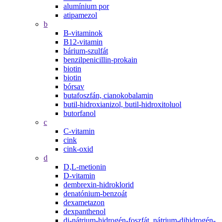
alumínium por
atipamezol
b
B-vitaminok
B12-vitamin
bárium-szulfát
benzilpenicillin-prokain
biotin
biotin
bórsav
butafoszfán, cianokobalamin
butil-hidroxianizol, butil-hidroxitoluol
butorfanol
c
C-vitamin
cink
cink-oxid
d
D,L-metionin
D-vitamin
dembrexin-hidroklorid
denatónium-benzoát
dexametazon
dexpanthenol
di-nátrium-hidrogén-foszfát, nátrium-dihidrogén-