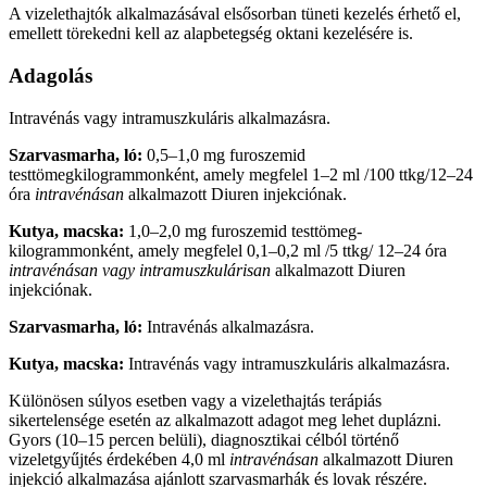
A vizelethajtók alkalmazásával elsősorban tüneti kezelés érhető el,
emellett törekedni kell az alapbetegség oktani kezelésére is.
Adagolás
​Intravénás vagy intramuszkuláris alkalmazásra.
Szarvasmarha, ló:
0,5–1,0 mg furoszemid
testtömegkilogrammonként, amely megfelel 1–2 ml /100 ttkg/12–24
óra
intravénásan
alkalmazott Diuren injekciónak.
Kutya, macska:
1,0–2,0 mg furoszemid testtömeg­
kilogrammonként, amely megfelel 0,1–0,2 ml /5 ttkg/ 12–24 óra
intravénásan vagy intramuszkulárisan
alkal­mazott Diuren
injekciónak.
Szarvasmarha, ló:
Intravénás alkalmazásra.
Kutya, macska:
Intravénás vagy intramuszkuláris alkalmazásra.
Különösen súlyos esetben vagy a vizelethajtás terá­piás
sikertelensége esetén az alkalmazott adagot meg lehet duplázni.
Gyors (10–15 percen belüli), diagnosztikai célból történő
vizeletgyűjtés érdekében 4,0 ml
intravénásan
alkalmazott Diuren
injekció alkalmazása ajánlott szarvasmarhák és lovak részére.