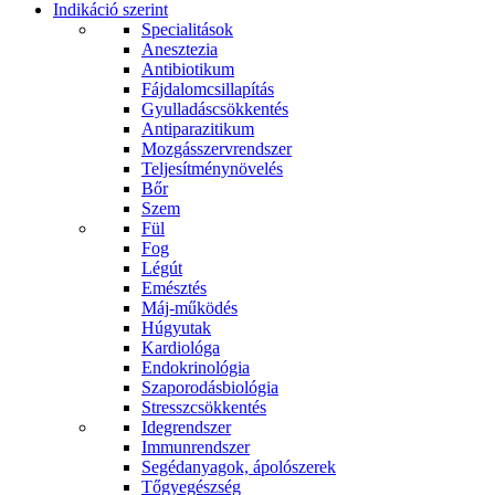
Indikáció szerint
Specialitások
Anesztezia
Antibiotikum
Fájdalomcsillapítás
Gyulladáscsökkentés
Antiparazitikum
Mozgásszervrendszer
Teljesítménynövelés
Bőr
Szem
Fül
Fog
Légút
Emésztés
Máj-működés
Húgyutak
Kardiológa
Endokrinológia
Szaporodásbiológia
Stresszcsökkentés
Idegrendszer
Immunrendszer
Segédanyagok, ápolószerek
Tőgyegészség