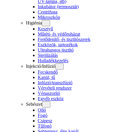
UV-lámpa, stb)
Inkubátor (termosztát)
Centrifuga
Mikroszkóp
Higiénia
Kesztyű
Műtéti- és védőruházat
Fertőtlenítő- és tisztítószerek
Eszközök, tartozékok
Ultrahangos tisztító
Sterilizálás
Hulladékkezelés
Injekció/Infúzió
Fecskendő
Kanül, tű
Infúzió/transzfúzió
Vérvételi rendszer
Vénaszorító
Egyéb eszköz
Sebészet
Olló
Fogó
Csipesz
Tűfogó
Sebterpesz, éles kanál