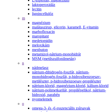
L-triptofán, magnézium
laktoperoxidáz
lecitin
lignincellulóz
m
magnézium
malátaszirup, glicerin, karamell, E-vitamin
marbofloxacin
maropitant
medetomidin
meloxikám
menbuton
metamizol-nátrium-monohidrát
MSM (metilszulfonilmetán)
n
nádmelasz
nátrium-dihidrogén-foszfát, nátrium-
monohidrogén-foszfát, p-hidroxibenzoesav-
metilészter, p-hidroxibenzoesav-propilészter
nátrium-klorid, magnézium-klorid, kálium-klorid
nátrium-polimetkarilát, propilénglikol, nátrium-
hidroxid, parabén
nyomelemek
o
omega-3- és -6 esszenciális zsírsavak