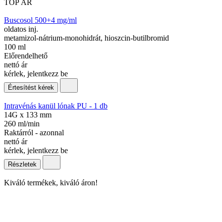
TOP ÁR
Buscosol 500+4 mg/ml
oldatos inj.
metamizol-nátrium-monohidrát, hioszcin-butilbromid
100 ml
Előrendelhető
nettó ár
kérlek, jelentkezz be
Értesítést kérek
Intravénás kanül lónak PU - 1 db
14G x 133 mm
260 ml/min
Raktárról - azonnal
nettó ár
kérlek, jelentkezz be
Részletek
Kiváló termékek, kiváló áron!