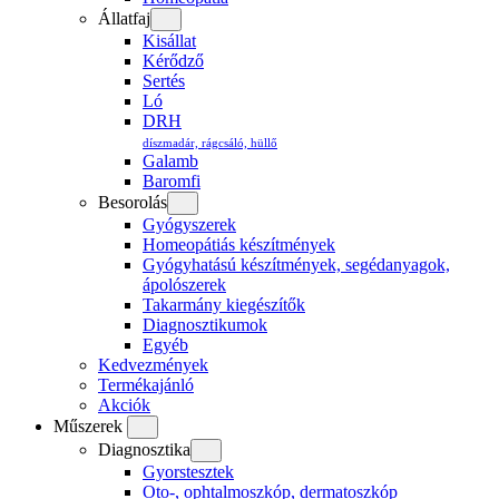
Állatfaj
Kisállat
Kérődző
Sertés
Ló
DRH
díszmadár, rágcsáló, hüllő
Galamb
Baromfi
Besorolás
Gyógyszerek
Homeopátiás készítmények
Gyógyhatású készítmények, segédanyagok,
ápolószerek
Takarmány kiegészítők
Diagnosztikumok
Egyéb
Kedvezmények
Termékajánló
Akciók
Műszerek
Diagnosztika
Gyorstesztek
Oto-, ophtalmoszkóp, dermatoszkóp