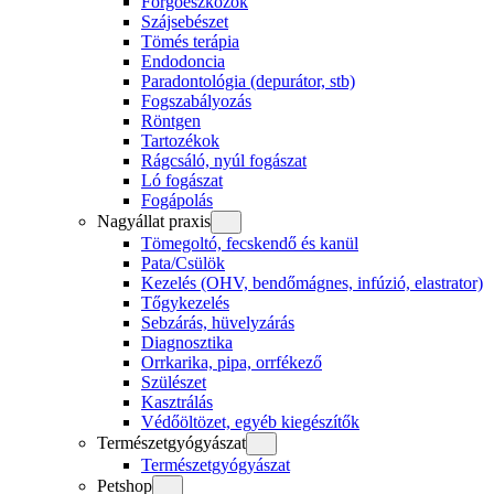
Forgóeszközök
Szájsebészet
Tömés terápia
Endodoncia
Paradontológia (depurátor, stb)
Fogszabályozás
Röntgen
Tartozékok
Rágcsáló, nyúl fogászat
Ló fogászat
Fogápolás
Nagyállat praxis
Tömegoltó, fecskendő és kanül
Pata/Csülök
Kezelés (OHV, bendőmágnes, infúzió, elastrator)
Tőgykezelés
Sebzárás, hüvelyzárás
Diagnosztika
Orrkarika, pipa, orrfékező
Szülészet
Kasztrálás
Védőöltözet, egyéb kiegészítők
Természetgyógyászat
Természetgyógyászat
Petshop