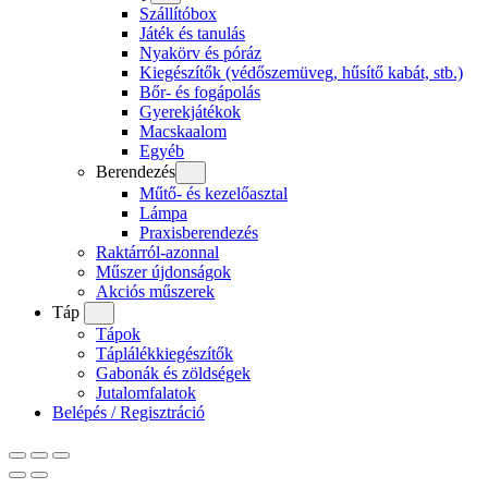
Szállítóbox
Játék és tanulás
Nyakörv és póráz
Kiegészítők (védőszemüveg, hűsítő kabát, stb.)
Bőr- és fogápolás
Gyerekjátékok
Macskaalom
Egyéb
Berendezés
Műtő- és kezelőasztal
Lámpa
Praxisberendezés
Raktárról-azonnal
Műszer újdonságok
Akciós műszerek
Táp
Tápok
Táplálékkiegészítők
Gabonák és zöldségek
Jutalomfalatok
Belépés / Regisztráció