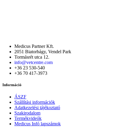
Medicus Partner Kft.
2051 Biatorbágy, Vendel Park
Tormásrét utca 12.
info@vetcentre.com
+36 23 530-540
+36 70 417-3973
Információ
ÁSZF
Szállítási információk
Adatkezelési tájékoztató
Szakirodalom
Termékvideók
Medicus Infó lapszámok