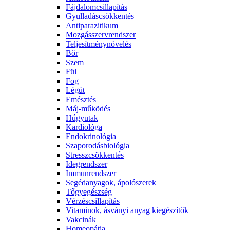
Fájdalomcsillapítás
Gyulladáscsökkentés
Antiparazitikum
Mozgásszervrendszer
Teljesítménynövelés
Bőr
Szem
Fül
Fog
Légút
Emésztés
Máj-működés
Húgyutak
Kardiológa
Endokrinológia
Szaporodásbiológia
Stresszcsökkentés
Idegrendszer
Immunrendszer
Segédanyagok, ápolószerek
Tőgyegészség
Vérzéscsillapítás
Vitaminok, ásványi anyag kiegészítők
Vakcinák
Homeopátia