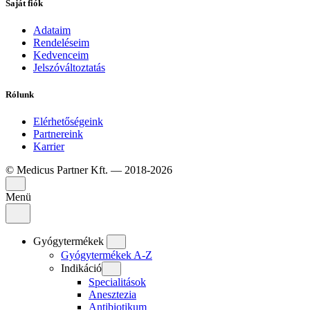
Saját fiók
Adataim
Rendeléseim
Kedvenceim
Jelszóváltoztatás
Rólunk
Elérhetőségeink
Partnereink
Karrier
© Medicus Partner Kft. — 2018-2026
Menü
Gyógytermékek
Gyógytermékek A-Z
Indikáció
Specialitások
Anesztezia
Antibiotikum