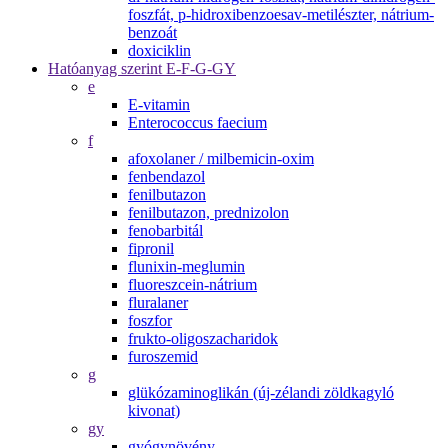
foszfát, p-hidroxibenzoesav-metilészter, nátrium-
benzoát
doxiciklin
Hatóanyag szerint E-F-G-GY
e
E-vitamin
Enterococcus faecium
f
afoxolaner / milbemicin-oxim
fenbendazol
fenilbutazon
fenilbutazon, prednizolon
fenobarbitál
fipronil
flunixin-meglumin
fluoreszcein-nátrium
fluralaner
foszfor
frukto-oligoszacharidok
furoszemid
g
glükózaminoglikán (új-zélandi zöldkagyló
kivonat)
gy
gyógynövény