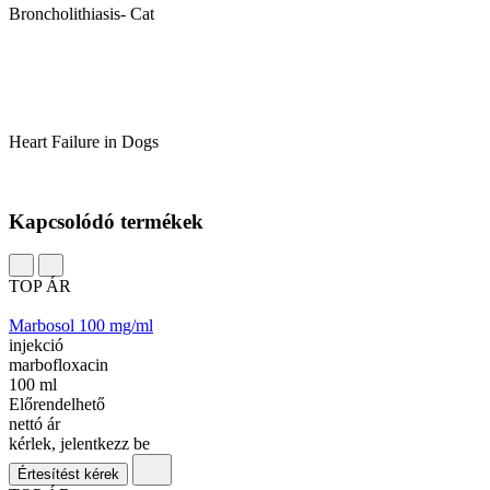
Broncholithiasis- Cat
Heart Failure in Dogs
Kapcsolódó termékek
TOP ÁR
Marbosol 100 mg/ml
injekció
marbofloxacin
100 ml
Előrendelhető
nettó ár
kérlek, jelentkezz be
Értesítést kérek