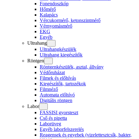
Fonendoszkóp
Hőmérő
Kalapács
Vércukormérő, ketonszintmérő
Vérnyomásmérő
EKG
Egyéb
Ultrahang
Ultrahangkészülék
Ultrahang kiegészítők
Röntgen
Röntgenkészülék, asztal, állvány
Védőruházat
Filmek és előhívás
Kiegészítők, tartozékok
Filmnéző
Automata előhívó
Digitális röntgen
Labor
FASSISI gyorsteszt
Cső és pipetta
Laborüveg
Egyéb laborfelszerelés
Reagensek és egyebek (vizelettesztcsík, bakter,